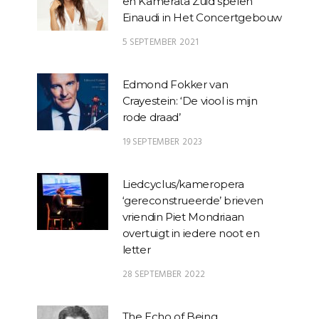
en Kamerata Zuid spelen
Einaudi in Het Concertgebouw
5 SEPTEMBER 2021
Edmond Fokker van
Crayestein: ‘De viool is mijn
rode draad’
19 SEPTEMBER 2023
Liedcyclus/kameropera
‘gereconstrueerde’ brieven
vriendin Piet Mondriaan
overtuigt in iedere noot en
letter
28 SEPTEMBER 2022
The Echo of Being