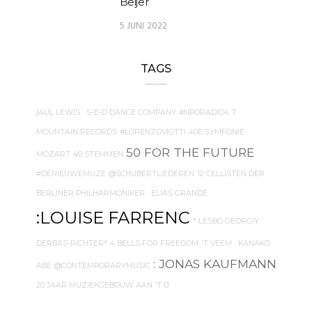
Beijer
5 JUNI 2022
TAGS
{AUL LEWIS
. S-E-D DANCE COMPANY
#NPORADIO4
7
MOUNTAIN RECORDS
#LORENZOVIOTTI
40E SYMFONIE
50 FOR THE FUTURE
MOZART
40 STEMMEN
#DENIEUWEMUZE
@SCHUBERTLIEDEREN
12 CELLISTEN DER
BERLINER PHILHARMONIKER
. ELIAS GRANDE
:LOUISE FARRENC
* LESBO GEORGIY
DERBAS-RICHTER*
4 BELLS FOR FREEDOM
'T VEEM
. KANAKO
: JONAS KAUFMANN
ABE
@CONTEMPORARYMUSIC
20 JAAR MUZIEKGEBOUW AAN 'T IJ