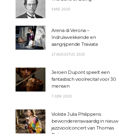
9 MEI 2020
Arena di Verona –
Indrukwekkende en
aangrijpende Traviata
27 AUGUSTUS 2025
Jeroen Dupont speelt een
fantastisch vioolrecital voor 30
mensen
7 JUNI 2020
Violiste Julia Philippens
bewonderenswaardig in nieuw
jazzvioolconcert van Thomas