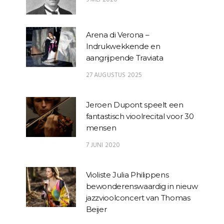
Arena di Verona –
Indrukwekkende en
aangrijpende Traviata
27 AUGUSTUS 2025
Jeroen Dupont speelt een
fantastisch vioolrecital voor 30
mensen
7 JUNI 2020
Violiste Julia Philippens
bewonderenswaardig in nieuw
jazzvioolconcert van Thomas
Beijer