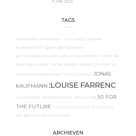
5 JUNI 2022
TAGS
40 STEMMEN
#NPORADIO4
. S-E-D DANCE COMPANY
#LORENZOVIOTTI
@SCHUBERTLIEDEREN
@CONTEMPORARYMUSIC
4 BELLS FOR FREEDOM
'T VEEM
40E
SYMFONIE MOZART
* LESBO GEORGIY DERBAS-RICHTER*
20
: JONAS
JAAR MUZIEKGEBOUW AAN 'T IJ
{AUL LEWIS
:LOUISE FARRENC
KAUFMANN
.
50 FOR
ELIAS GRANDE
#DENIEUWEMUZE
. KANAKO ABE
THE FUTURE
7 MOUNTAIN RECORDS
12 CELLISTEN
DER BERLINER PHILHARMONIKER
ARCHIEVEN