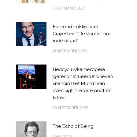
5 SEPTEMBER 2021
Edmond Fokker van
Crayestein: ‘De viool is mijn
rode draad’
19 SEPTEMBER 2023
Liedcyclus/kameropera
‘gereconstrueerde’ brieven
vriendin Piet Mondriaan
overtuigt in iedere noot en
letter
28 SEPTEMBER 2022
The Echo of Being
9 MEI 2020