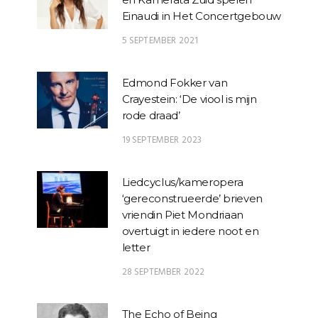
Einaudi in Het Concertgebouw
5 SEPTEMBER 2021
Edmond Fokker van
Crayestein: ‘De viool is mijn
rode draad’
19 SEPTEMBER 2023
Liedcyclus/kameropera
‘gereconstrueerde’ brieven
vriendin Piet Mondriaan
overtuigt in iedere noot en
letter
28 SEPTEMBER 2022
The Echo of Being