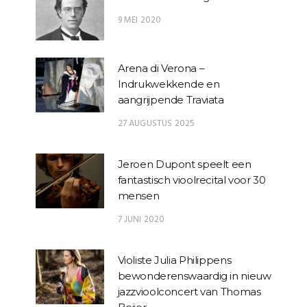
9 MEI 2020
Arena di Verona –
Indrukwekkende en
aangrijpende Traviata
27 AUGUSTUS 2025
Jeroen Dupont speelt een
fantastisch vioolrecital voor 30
mensen
7 JUNI 2020
Violiste Julia Philippens
bewonderenswaardig in nieuw
jazzvioolconcert van Thomas