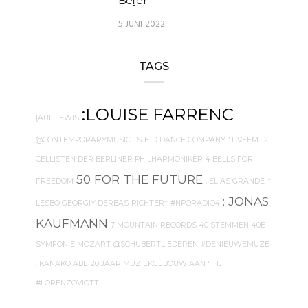
Beijer
5 JUNI 2022
TAGS
:LOUISE FARRENC
{AUL LEWIS
@CONTEMPORARYMUSIC
. S-E-D DANCE COMPANY
'T VEEM
12
CELLISTEN DER BERLINER PHILHARMONIKER
4 BELLS FOR
50 FOR THE FUTURE
FREEDOM
. ELIAS GRANDE
*
: JONAS
LESBO GEORGIY DERBAS-RICHTER*
#NPORADIO4
KAUFMANN
7 MOUNTAIN RECORDS
40 STEMMEN
40E
SYMFONIE MOZART
@SCHUBERTLIEDEREN
#DENIEUWEMUZE
. KANAKO ABE
20 JAAR MUZIEKGEBOUW AAN 'T IJ
#LORENZOVIOTTI