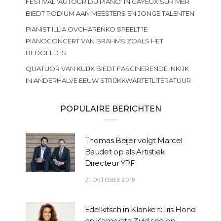
FESTIVAL ‘AUTOUR DU PIANO’ IN CAYEUX SUR MER
BIEDT PODIUM AAN MEESTERS EN JONGE TALENTEN
PIANIST ILLIA OVCHARENKO SPEELT 1E
PIANOCONCERT VAN BRAHMS ZOALS HET
BEDOELD IS
QUATUOR VAN KUIJK BIEDT FASCINERENDE INKIJK
IN ANDERHALVE EEUW STRIJKKWARTETLITERATUUR
POPULAIRE BERICHTEN
Thomas Beijer volgt Marcel
Baudet op als Artistiek
Directeur YPF
21 OKTOBER 2019
Edelkitsch in Klanken: Iris Hond
en Kamerata Zuid spelen