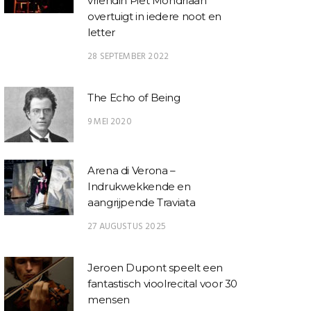
vriendin Piet Mondriaan
overtuigt in iedere noot en
letter
28 SEPTEMBER 2022
The Echo of Being
9 MEI 2020
Arena di Verona –
Indrukwekkende en
aangrijpende Traviata
27 AUGUSTUS 2025
Jeroen Dupont speelt een
fantastisch vioolrecital voor 30
mensen