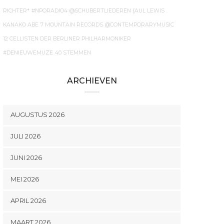
RICHTER*
#NPORADIO4
@SCHUBERTLIEDEREN
{AUL LEWIS
.
KANAKO ABE
7 MOUNTAIN RECORDS
@CONTEMPORARYMUSIC
12 CELLISTEN DER BERLINER PHILHARMONIKER
#DENIEUWEMUZE
40 STEMMEN
ARCHIEVEN
AUGUSTUS 2026
JULI 2026
JUNI 2026
MEI 2026
APRIL 2026
MAART 2026