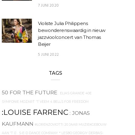
7 JUNI 2020
Violiste Julia Philippens
bewonderenswaardig in nieuw
jazzvioolconcert van Thomas
Beijer
5 JUNI 2022
TAGS
50 FOR THE FUTURE
. ELIAS GRANDE
40E
SYMFONIE MOZART
'T VEEM
4 BELLS FOR FREEDOM
:LOUISE FARRENC
: JONAS
KAUFMANN
#LORENZOVIOTTI
20 JAAR MUZIEKGEBOUW
AAN 'T IJ
. S-E-D DANCE COMPANY
* LESBO GEORGIY DERBAS-