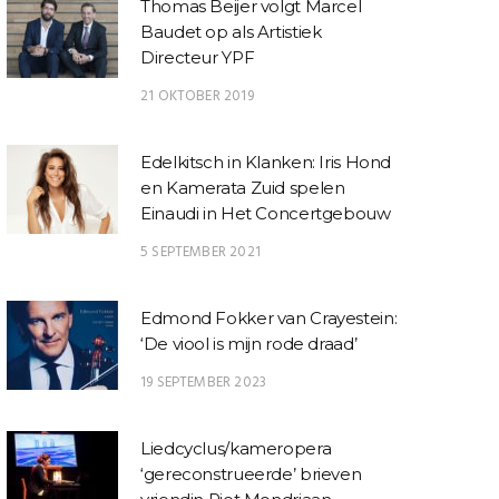
Thomas Beijer volgt Marcel
Baudet op als Artistiek
Directeur YPF
21 OKTOBER 2019
Edelkitsch in Klanken: Iris Hond
en Kamerata Zuid spelen
Einaudi in Het Concertgebouw
5 SEPTEMBER 2021
Edmond Fokker van Crayestein:
‘De viool is mijn rode draad’
19 SEPTEMBER 2023
Liedcyclus/kameropera
‘gereconstrueerde’ brieven