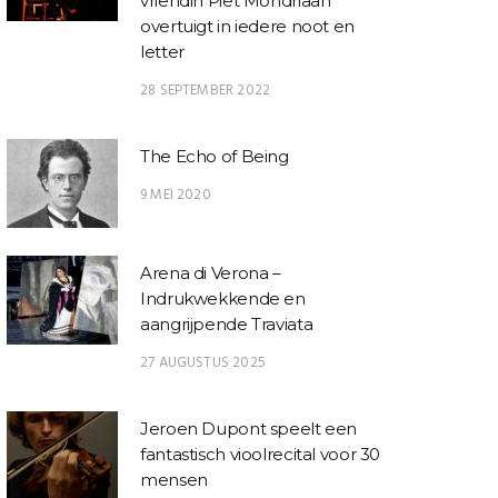
vriendin Piet Mondriaan
overtuigt in iedere noot en
letter
28 SEPTEMBER 2022
The Echo of Being
9 MEI 2020
Arena di Verona –
Indrukwekkende en
aangrijpende Traviata
27 AUGUSTUS 2025
Jeroen Dupont speelt een
fantastisch vioolrecital voor 30
mensen