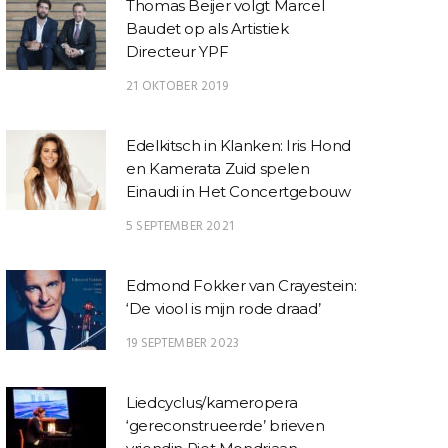
Thomas Beijer volgt Marcel
Baudet op als Artistiek
Directeur YPF
21 OKTOBER 2019
Edelkitsch in Klanken: Iris Hond
en Kamerata Zuid spelen
Einaudi in Het Concertgebouw
5 SEPTEMBER 2021
Edmond Fokker van Crayestein:
‘De viool is mijn rode draad’
19 SEPTEMBER 2023
Liedcyclus/kameropera
‘gereconstrueerde’ brieven