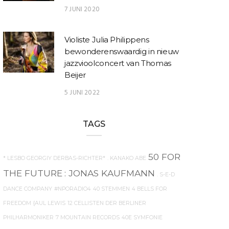
7 JUNI 2020
Violiste Julia Philippens
bewonderenswaardig in nieuw
jazzvioolconcert van Thomas
Beijer
5 JUNI 2022
TAGS
50 FOR
* LESBO GEORGIY DERBAS-RICHTER*
. KANAKO ABE
THE FUTURE
: JONAS KAUFMANN
. S-E-D
DANCE COMPANY
#NPORADIO4
40 STEMMEN
4 BELLS FOR
FREEDOM
{AUL LEWIS
12 CELLISTEN DER BERLINER
PHILHARMONIKER
7 MOUNTAIN RECORDS
40E SYMFONIE