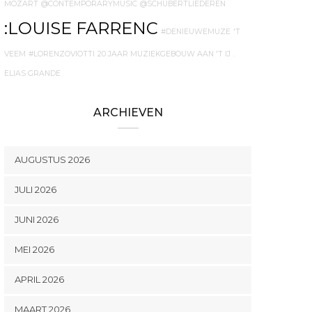
MOZART
@CONTEMPORARYMUSIC
@SCHUBERTLIEDEREN
:LOUISE FARRENC
#DENIEUWEMUZE
'T
VEEM
#LORENZOVIOTTI
20 JAAR MUZIEKGEBOUW AAN 'T IJ
.
ELIAS GRANDE
ARCHIEVEN
AUGUSTUS 2026
JULI 2026
JUNI 2026
MEI 2026
APRIL 2026
MAART 2026