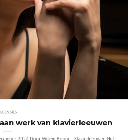
RECENSIES
 aan werk van klavierleeuwen
december 2024 Door Willem Boone Klavierleeuwen Het