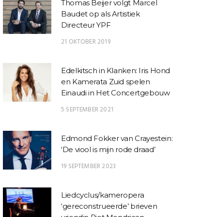
Thomas Beijer volgt Marcel
Baudet op als Artistiek
Directeur YPF
21 OKTOBER 2019
Edelkitsch in Klanken: Iris Hond
en Kamerata Zuid spelen
Einaudi in Het Concertgebouw
5 SEPTEMBER 2021
Edmond Fokker van Crayestein:
‘De viool is mijn rode draad’
19 SEPTEMBER 2023
Liedcyclus/kameropera
‘gereconstrueerde’ brieven