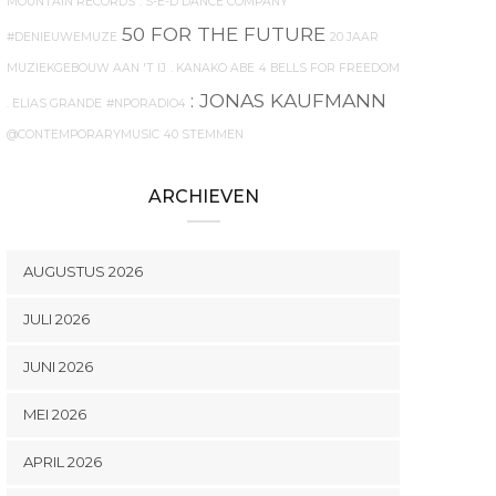
MOUNTAIN RECORDS
. S-E-D DANCE COMPANY
50 FOR THE FUTURE
#DENIEUWEMUZE
20 JAAR
MUZIEKGEBOUW AAN 'T IJ
. KANAKO ABE
4 BELLS FOR FREEDOM
: JONAS KAUFMANN
. ELIAS GRANDE
#NPORADIO4
@CONTEMPORARYMUSIC
40 STEMMEN
ARCHIEVEN
AUGUSTUS 2026
JULI 2026
JUNI 2026
MEI 2026
APRIL 2026