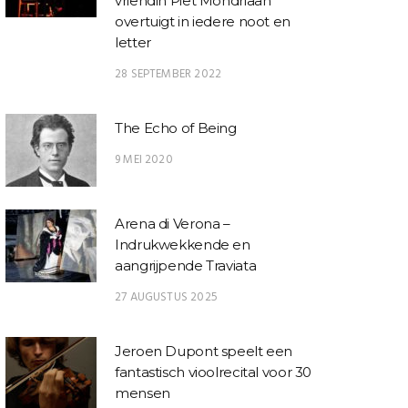
vriendin Piet Mondriaan
overtuigt in iedere noot en
letter
28 SEPTEMBER 2022
The Echo of Being
9 MEI 2020
Arena di Verona –
Indrukwekkende en
aangrijpende Traviata
27 AUGUSTUS 2025
Jeroen Dupont speelt een
fantastisch vioolrecital voor 30
mensen