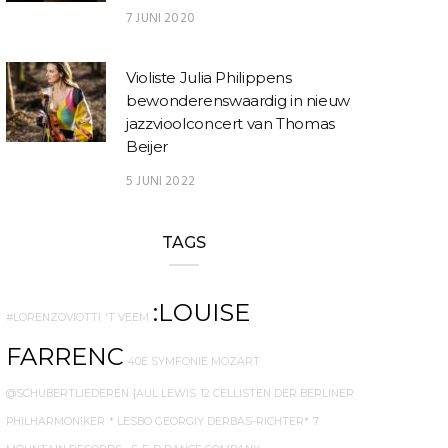
7 JUNI 2020
Violiste Julia Philippens
bewonderenswaardig in nieuw
jazzvioolconcert van Thomas
Beijer
5 JUNI 2022
TAGS
:LOUISE
#LORENZOVIOTTI
'T VEEM
FARRENC
40E SYMFONIE MOZART
@SCHUBERTLIEDEREN
{AUL LEWIS
12 CELLISTEN DER BERLINER
PHILHARMONIKER
* LESBO GEORGIY DERBAS-RICHTER*
7