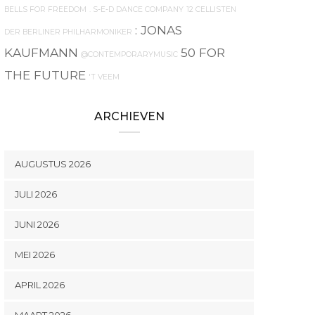
BELLS FOR FREEDOM
. S-E-D DANCE COMPANY
12 CELLISTEN
: JONAS
DER BERLINER PHILHARMONIKER
KAUFMANN
50 FOR
@CONTEMPORARYMUSIC
THE FUTURE
'T VEEM
ARCHIEVEN
AUGUSTUS 2026
JULI 2026
JUNI 2026
MEI 2026
APRIL 2026
MAART 2026