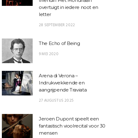
vriendin Piet Mondriaan
overtuigt in iedere noot en
letter
28 SEPTEMBER 2022
The Echo of Being
9 MEI 2020
Arena di Verona –
Indrukwekkende en
aangrijpende Traviata
27 AUGUSTUS 2025
Jeroen Dupont speelt een
fantastisch vioolrecital voor 30
mensen