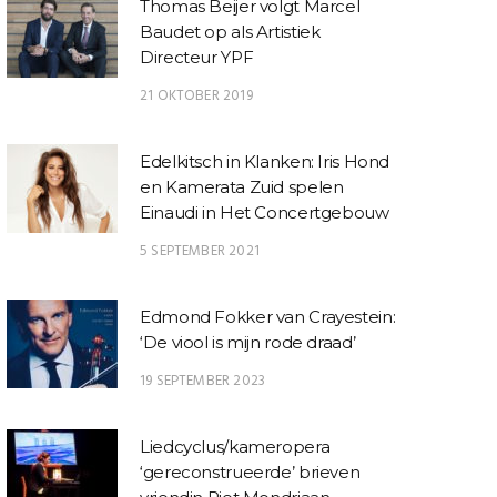
Thomas Beijer volgt Marcel
Baudet op als Artistiek
Directeur YPF
21 OKTOBER 2019
Edelkitsch in Klanken: Iris Hond
en Kamerata Zuid spelen
Einaudi in Het Concertgebouw
5 SEPTEMBER 2021
Edmond Fokker van Crayestein:
‘De viool is mijn rode draad’
19 SEPTEMBER 2023
Liedcyclus/kameropera
‘gereconstrueerde’ brieven