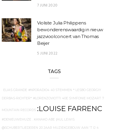
7 JUNI 2020
Violiste Julia Philippens
bewonderenswaardig in nieuw
jazzvioolconcert van Thomas
Beijer
5 JUNI 2022
TAGS
. ELIAS GRANDE
#NPORADIO4
40 STEMMEN
* LESBO GEORGIY
DERBAS-RICHTER*
#LORENZOVIOTTI
40E SYMFONIE MOZART
7
:LOUISE FARRENC
MOUNTAIN RECORDS
#DENIEUWEMUZE
. KANAKO ABE
{AUL LEWIS
@SCHUBERTLIEDEREN
20 JAAR MUZIEKGEBOUW AAN 'T IJ
4