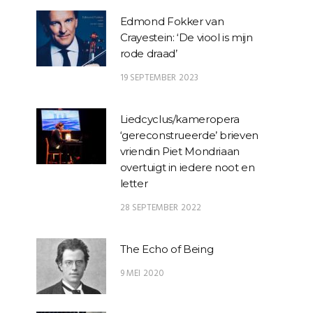
Edmond Fokker van
Crayestein: ‘De viool is mijn
rode draad’
19 SEPTEMBER 2023
Liedcyclus/kameropera
‘gereconstrueerde’ brieven
vriendin Piet Mondriaan
overtuigt in iedere noot en
letter
28 SEPTEMBER 2022
The Echo of Being
9 MEI 2020