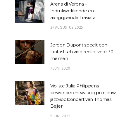
Arena di Verona –
Indrukwekkende en
aangrijpende Traviata
27 AUGUSTUS 2025
Jeroen Dupont speelt een
fantastisch vioolrecital voor 30
mensen
7 JUNI 2020
Violiste Julia Philippens
bewonderenswaardig in nieuw
jazzvioolconcert van Thomas
Beijer
5 JUNI 2022