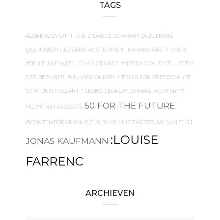
TAGS
#LORENZOVIOTTI
. S-E-D DANCE COMPANY
{AUL LEWIS
@SCHUBERTLIEDEREN
40 STEMMEN
. KANAKO ABE
'T VEEM
#DENIEUWEMUZE
. ELIAS GRANDE
#NPORADIO4
12 CELLISTEN
DER BERLINER PHILHARMONIKER
4 BELLS FOR FREEDOM
40E
SYMFONIE MOZART
* LESBO GEORGIY DERBAS-RICHTER*
7
50 FOR THE FUTURE
MOUNTAIN RECORDS
:
@CONTEMPORARYMUSIC
20 JAAR MUZIEKGEBOUW AAN 'T IJ
:LOUISE
JONAS KAUFMANN
FARRENC
ARCHIEVEN