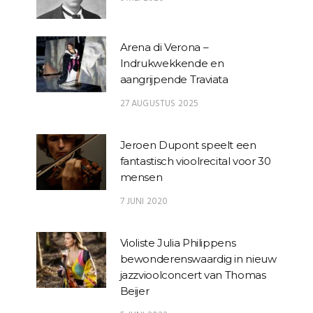
Arena di Verona –
Indrukwekkende en
aangrijpende Traviata
27 AUGUSTUS 2025
Jeroen Dupont speelt een
fantastisch vioolrecital voor 30
mensen
7 JUNI 2020
Violiste Julia Philippens
bewonderenswaardig in nieuw
jazzvioolconcert van Thomas
Beijer