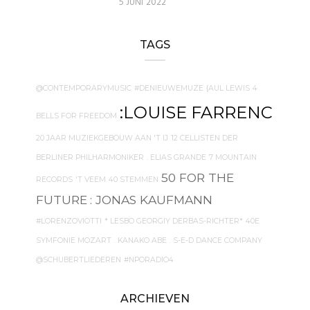
5 JUNI 2022
TAGS
@CONTEMPORARYMUSIC
#DENIEUWEMUZE
{AUL LEWIS
4
:LOUISE FARRENC
BELLS FOR FREEDOM
20 JAAR MUZIEKGEBOUW AAN 'T IJ
12 CELLISTEN DER
BERLINER PHILHARMONIKER
. ELIAS GRANDE
7 MOUNTAIN
50 FOR THE
RECORDS
'T VEEM
40 STEMMEN
FUTURE
: JONAS KAUFMANN
#LORENZOVIOTTI
* LESBO GEORGIY DERBAS-RICHTER*
40E
SYMFONIE MOZART
. KANAKO ABE
. S-E-D DANCE COMPANY
@SCHUBERTLIEDEREN
#NPORADIO4
ARCHIEVEN