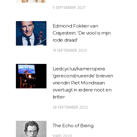
5 SEPTEMBER 2021
Edmond Fokker van
Crayestein: ‘De viool is mijn
rode draad’
19 SEPTEMBER 2023
Liedcyclus/kameropera
‘gereconstrueerde’ brieven
vriendin Piet Mondriaan
overtuigt in iedere noot en
letter
28 SEPTEMBER 2022
The Echo of Being
9 MEI 2020