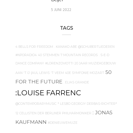
5 JUNI 2022
TAGS
4 BELLS FOR FREEDOM
. KANAKO ABE
@SCHUBERTLIEDEREN
#NPORADIO4
40 STEMMEN
7 MOUNTAIN RECORDS
. S-E-D
DANCE COMPANY
#LORENZOVIOTTI
20 JAAR MUZIEKGEBOUW
50
AAN 'T IJ
{AUL LEWIS
'T VEEM
40E SYMFONIE MOZART
FOR THE FUTURE
. ELIAS GRANDE
:LOUISE FARRENC
@CONTEMPORARYMUSIC
* LESBO GEORGIY DERBAS-RICHTER*
: JONAS
12 CELLISTEN DER BERLINER PHILHARMONIKER
KAUFMANN
#DENIEUWEMUZE