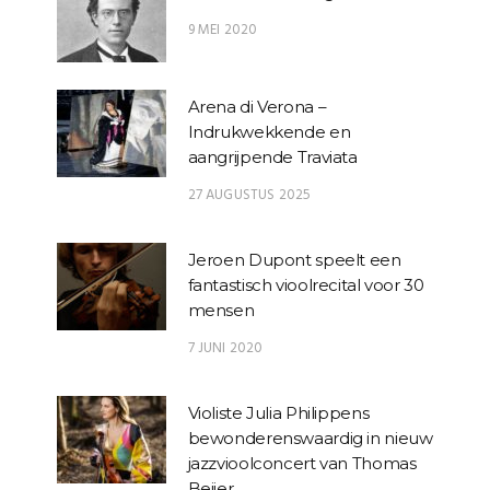
9 MEI 2020
Arena di Verona –
Indrukwekkende en
aangrijpende Traviata
27 AUGUSTUS 2025
Jeroen Dupont speelt een
fantastisch vioolrecital voor 30
mensen
7 JUNI 2020
Violiste Julia Philippens
bewonderenswaardig in nieuw
jazzvioolconcert van Thomas
Beijer