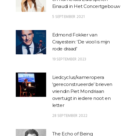
Einaudi in Het Concertgebouw
5 SEPTEMBER 2021
Edmond Fokker van
Crayestein: ‘De viool is mijn
rode draad’
19 SEPTEMBER 2023
Liedcyclus/kameropera
‘gereconstrueerde’ brieven
vriendin Piet Mondriaan
overtuigt in iedere noot en
letter
28 SEPTEMBER 2022
The Echo of Being