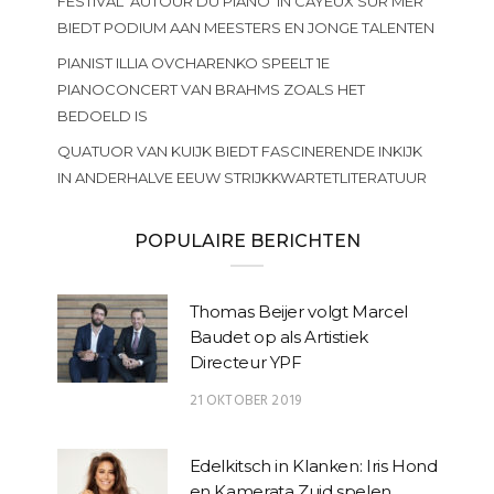
FESTIVAL ‘AUTOUR DU PIANO’ IN CAYEUX SUR MER
BIEDT PODIUM AAN MEESTERS EN JONGE TALENTEN
PIANIST ILLIA OVCHARENKO SPEELT 1E
PIANOCONCERT VAN BRAHMS ZOALS HET
BEDOELD IS
QUATUOR VAN KUIJK BIEDT FASCINERENDE INKIJK
IN ANDERHALVE EEUW STRIJKKWARTETLITERATUUR
POPULAIRE BERICHTEN
Thomas Beijer volgt Marcel
Baudet op als Artistiek
Directeur YPF
21 OKTOBER 2019
Edelkitsch in Klanken: Iris Hond
en Kamerata Zuid spelen