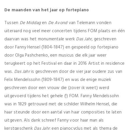
De maanden van het jaar op fortepiano
Tussen
De Middag
en
De Avond
van Telemann vonden
uiteraard nog veel meer concerten tijdens FOM plaats en één
daarvan was het monumentale werk
Das Jahr
, geschreven
door Fanny Hensel (1804-1847) en gespeeld op fortepiano
door Olga Pashchenko, een musicus die elk jaar weer
terugkeert op het Festival en daar in 2016 Artist in residence
was.
Das Jahr
is geschreven door de vier jaar oudere zus van
Felix Mendelssohn (1809-1847) en was de enige muziek
geschreven door een vrouw die (zover ik weet) werd
uitgevoerd tijdens het gehele (!) FOM. Fanny Mendelssohn
was in 1829 getrouwd met de schilder Wilhelm Hensel, die
haar steunde door een aantal van haar composities te laten
uitgeven. Als dank schreef Fanny voor haar man als
kerstgeschenk
Das Jahr
: een pianocyclus met als thema de