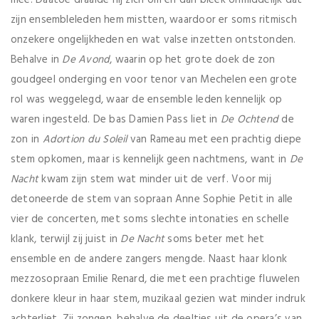
zijn ensembleleden hem mistten, waardoor er soms ritmisch
onzekere ongelijkheden en wat valse inzetten ontstonden.
Behalve in
De Avond
, waarin op het grote doek de zon
goudgeel onderging en voor tenor van Mechelen een grote
rol was weggelegd, waar de ensemble leden kennelijk op
waren ingesteld. De bas Damien Pass liet in
De Ochtend
de
zon in
Adortion du Soleil
van Rameau met een prachtig diepe
stem opkomen, maar is kennelijk geen nachtmens, want in
De
Nacht
kwam zijn stem wat minder uit de verf. Voor mij
detoneerde de stem van sopraan Anne Sophie Petit in alle
vier de concerten, met soms slechte intonaties en schelle
klank, terwijl zij juist in
De Nacht
soms beter met het
ensemble en de andere zangers mengde. Naast haar klonk
mezzosopraan Emilie Renard, die met een prachtige fluwelen
donkere kleur in haar stem, muzikaal gezien wat minder indruk
achterliet. Zij zongen, behalve de deeltjes uit de opera’s van