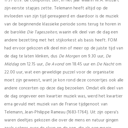
1757 o.l.v. de componist zelf, in het jaar waarin W.A. Mozart
zijn eerste stapjes zette. Telemann heeft altijd op de
invloeden van zijn tijd gereageerd en daardoor is de muziek
van de beginnende klassieke periode soms terug te horen in
de barokke
Die Tageszeiten,
waarin elk deel van de dag een
andere bezetting met het stijkorkest als basis heeft. FOM
had ervoor gekozen elk deel min of meer op de juiste tijd van
de dag te laten klinken, dus
De Morgen
om 9.30 uur,
De
Middag
om 12.15 uur,
De Avond
om 18.45 uur en
De Nacht
om
22.00 uur, wat een geweldige puzzel voor de organisatie
moet zijn geweest, want je kon rond deze concertjes ook alle
andere concerten op deze dag bezoeken. Omdat elk deel van
de dag ongeveer een kwartier muziek was, werd het kwartier
erna gevuld met muziek van de Franse tijdgenoot van
Telemann, Jean-Philippe Rameau (1683-1764). Uit zijn opera’s
waren deeltjes gekozen die over de mens en natuur gingen