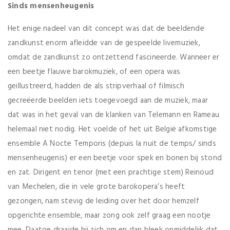
Sinds mensenheugenis
Het enige nadeel van dit concept was dat de beeldende
zandkunst enorm afleidde van de gespeelde livemuziek,
omdat de zandkunst zo ontzettend fascineerde. Wanneer er
een beetje flauwe barokmuziek, of een opera was
geillustreerd, hadden de als stripverhaal of filmisch
gecreëerde beelden iets toegevoegd aan de muziek, maar
dat was in het geval van de klanken van Telemann en Rameau
helemaal niet nodig. Het voelde of het uit België afkomstige
ensemble A Nocte Temporis (depuis la nuit de temps/ sinds
mensenheugenis) er een beetje voor spek en bonen bij stond
en zat. Dirigent en tenor (met een prachtige stem) Reinoud
van Mechelen, die in vele grote barokopera’s heeft
gezongen, nam stevig de leiding over het door hemzelf
opgerichte ensemble, maar zong ook zelf graag een nootje
mee. Daatoe draaide hij zich om en dan bleek onmiddelijk dat