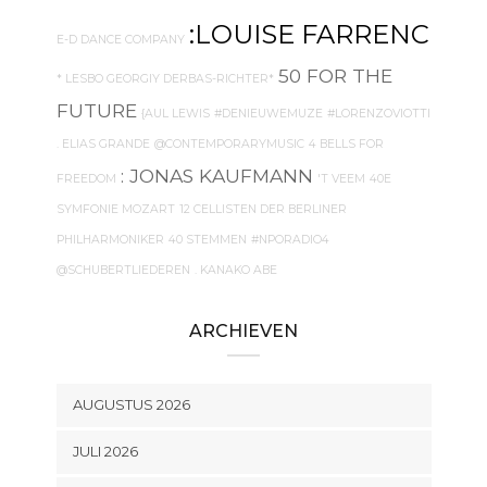
:LOUISE FARRENC
E-D DANCE COMPANY
50 FOR THE
* LESBO GEORGIY DERBAS-RICHTER*
FUTURE
{AUL LEWIS
#DENIEUWEMUZE
#LORENZOVIOTTI
. ELIAS GRANDE
@CONTEMPORARYMUSIC
4 BELLS FOR
: JONAS KAUFMANN
FREEDOM
'T VEEM
40E
SYMFONIE MOZART
12 CELLISTEN DER BERLINER
PHILHARMONIKER
40 STEMMEN
#NPORADIO4
@SCHUBERTLIEDEREN
. KANAKO ABE
ARCHIEVEN
AUGUSTUS 2026
JULI 2026