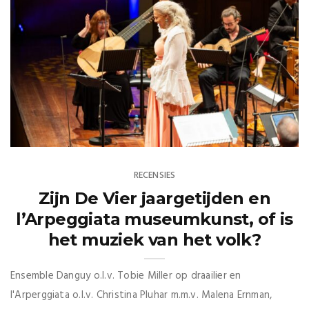
RECENSIES
Zijn De Vier jaargetijden en
l’Arpeggiata museumkunst, of is
het muziek van het volk?
Ensemble Danguy o.l.v. Tobie Miller op draailier en
l'Arperggiata o.l.v. Christina Pluhar m.m.v. Malena Ernman,