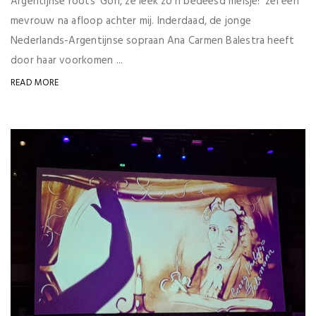
Argentijnse roots ‘Goh, ze leek zo’n bedeesd meisje!’ zei een
mevrouw na afloop achter mij. Inderdaad, de jonge
Nederlands-Argentijnse sopraan Ana Carmen Balestra heeft
door haar voorkomen ...
READ MORE