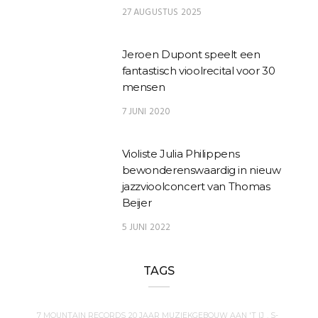
27 AUGUSTUS 2025
Jeroen Dupont speelt een
fantastisch vioolrecital voor 30
mensen
7 JUNI 2020
Violiste Julia Philippens
bewonderenswaardig in nieuw
jazzvioolconcert van Thomas
Beijer
5 JUNI 2022
TAGS
7 MOUNTAIN RECORDS
20 JAAR MUZIEKGEBOUW AAN 'T IJ
. S-