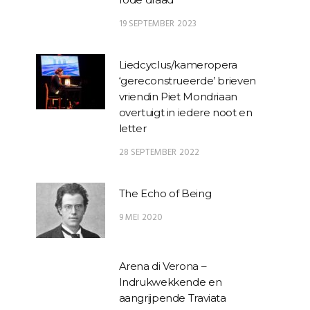
19 SEPTEMBER 2023
Liedcyclus/kameropera
‘gereconstrueerde’ brieven
vriendin Piet Mondriaan
overtuigt in iedere noot en
letter
28 SEPTEMBER 2022
The Echo of Being
9 MEI 2020
Arena di Verona –
Indrukwekkende en
aangrijpende Traviata