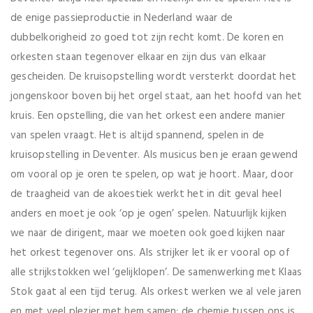
de enige passieproductie in Nederland waar de
dubbelkorigheid zo goed tot zijn recht komt. De koren en
orkesten staan tegenover elkaar en zijn dus van elkaar
gescheiden. De kruisopstelling wordt versterkt doordat het
jongenskoor boven bij het orgel staat, aan het hoofd van het
kruis. Een opstelling, die van het orkest een andere manier
van spelen vraagt. Het is altijd spannend, spelen in de
kruisopstelling in Deventer. Als musicus ben je eraan gewend
om vooral op je oren te spelen, op wat je hoort. Maar, door
de traagheid van de akoestiek werkt het in dit geval heel
anders en moet je ook ‘op je ogen’ spelen. Natuurlijk kijken
we naar de dirigent, maar we moeten ook goed kijken naar
het orkest tegenover ons. Als strijker let ik er vooral op of
alle strijkstokken wel ‘gelijklopen’. De samenwerking met Klaas
Stok gaat al een tijd terug. Als orkest werken we al vele jaren
en met veel plezier met hem samen; de chemie tussen ons is