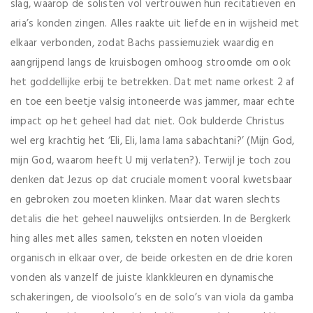
slag, waarop de solisten vol vertrouwen hun recitatieven en
aria’s konden zingen. Alles raakte uit liefde en in wijsheid met
elkaar verbonden, zodat Bachs passiemuziek waardig en
aangrijpend langs de kruisbogen omhoog stroomde om ook
het goddellijke erbij te betrekken. Dat met name orkest 2 af
en toe een beetje valsig intoneerde was jammer, maar echte
impact op het geheel had dat niet. Ook bulderde Christus
wel erg krachtig het ‘Eli, Eli, lama lama sabachtani?’ (Mijn God,
mijn God, waarom heeft U mij verlaten?). Terwijl je toch zou
denken dat Jezus op dat cruciale moment vooral kwetsbaar
en gebroken zou moeten klinken. Maar dat waren slechts
detalis die het geheel nauwelijks ontsierden. In de Bergkerk
hing alles met alles samen, teksten en noten vloeiden
organisch in elkaar over, de beide orkesten en de drie koren
vonden als vanzelf de juiste klankkleuren en dynamische
schakeringen, de vioolsolo’s en de solo’s van viola da gamba