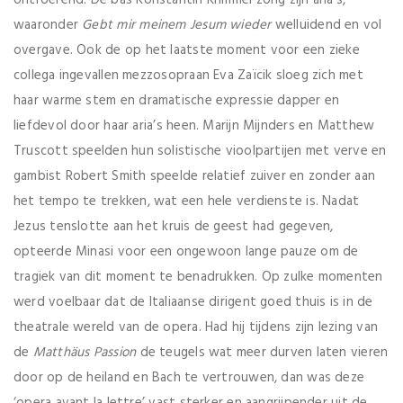
waaronder
Gebt mir meinem Jesum wieder
welluidend en vol
overgave. Ook de op het laatste moment voor een zieke
collega ingevallen mezzosopraan Eva Zaïcik sloeg zich met
haar warme stem en dramatische expressie dapper en
liefdevol door haar aria’s heen. Marijn Mijnders en Matthew
Truscott speelden hun solistische vioolpartijen met verve en
gambist Robert Smith speelde relatief zuiver en zonder aan
het tempo te trekken, wat een hele verdienste is. Nadat
Jezus tenslotte aan het kruis de geest had gegeven,
opteerde Minasi voor een ongewoon lange pauze om de
tragiek van dit moment te benadrukken. Op zulke momenten
werd voelbaar dat de Italiaanse dirigent goed thuis is in de
theatrale wereld van de opera. Had hij tijdens zijn lezing van
de
Matthäus Passion
de teugels wat meer durven laten vieren
door op de heiland en Bach te vertrouwen, dan was deze
‘opera avant la lettre’ vast sterker en aangrijpender uit de