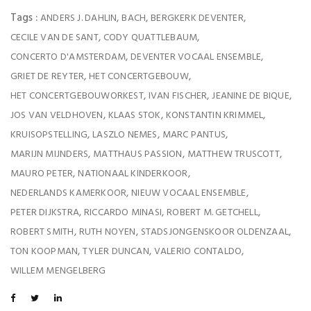
Tags :
,
,
,
ANDERS J. DAHLIN
BACH
BERGKERK DEVENTER
,
,
CECILE VAN DE SANT
CODY QUATTLEBAUM
,
,
CONCERTO D'AMSTERDAM
DEVENTER VOCAAL ENSEMBLE
,
,
GRIET DE REYTER
HET CONCERTGEBOUW
,
,
,
HET CONCERTGEBOUWORKEST
IVAN FISCHER
JEANINE DE BIQUE
,
,
,
JOS VAN VELDHOVEN
KLAAS STOK
KONSTANTIN KRIMMEL
,
,
,
KRUISOPSTELLING
LASZLO NEMES
MARC PANTUS
,
,
,
MARIJN MIJNDERS
MATTHAUS PASSION
MATTHEW TRUSCOTT
,
,
MAURO PETER
NATIONAAL KINDERKOOR
,
,
NEDERLANDS KAMERKOOR
NIEUW VOCAAL ENSEMBLE
,
,
,
PETER DIJKSTRA
RICCARDO MINASI
ROBERT M. GETCHELL
,
,
,
ROBERT SMITH
RUTH NOYEN
STADSJONGENSKOOR OLDENZAAL
,
,
,
TON KOOPMAN
TYLER DUNCAN
VALERIO CONTALDO
WILLEM MENGELBERG