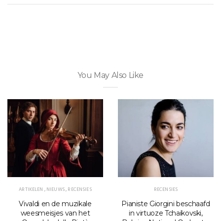
You May Also Like
ARTIKELEN
,
NIEUWS
,
RECENSIES
RECENSIES
Vivaldi en de muzikale
Pianiste Giorgini beschaafd
weesmeisjes van het
in virtuoze Tchaikovski,