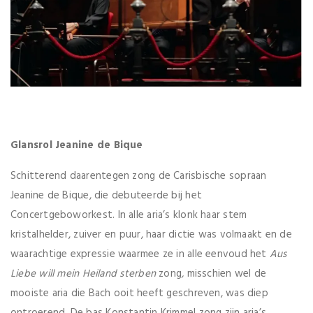
Glansrol Jeanine de Bique
Schitterend daarentegen zong de Carisbische sopraan
Jeanine de Bique, die debuteerde bij het
Concertgeboworkest. In alle aria’s klonk haar stem
kristalhelder, zuiver en puur, haar dictie was volmaakt en de
waarachtige expressie waarmee ze in alle eenvoud het
Aus
Liebe will mein Heiland sterben
zong
,
misschien wel de
mooiste aria die Bach ooit heeft geschreven, was diep
ontroerend. De bas Konstantin Krimmel zong zijn aria’s,