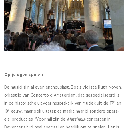
Op je ogen spelen
De musici zijn al even enthousiast. Zoals violiste Ruth Noyen,
orkestlid van Concerto d’Amsterdam, dat gespecialiseerd is
e
in de historische uitvoeringspraktijk van muziek uit de 17
en
e
18
eeuw, maar ook uitstapjes maakt naar bijzondere opera-
e.a. producties: ‘Voor mij zijn de
Matthäus
-concerten in
Deventer altijd heel speciaal en heerlijk om te spelen. Het is