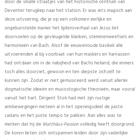
door de smalle straatjes van het historische centrum van
Deventer terugliep naar het station. Er was iets magisch aan
deze uitvoering, die je op een volkomen eerlijke en
ongekunstelde manier het lijdensverhaal van Jezus liet
doorvoelen op de gevleugelde klanken, stemmenweefsels en
harmonieën van Bach. Alsof de eeuwenoude basiliek alle
uitvoerenden al bij voorbaat van hun maskers en harnassen
had ontdaan om in de nabijheid van Bachs heiland, die immers
toch alles doorziet, gewoon en ten diepste zichzelf te
kunnen zijn. Zodat er niet gemusiceerd werd vanuit allerlei
dogmatische ideeën en musicologische theorieën, maar vooral
vanuit het hart. Dirigent Stok had met zijn rustige
armbewegingen meteen al in het openingsdeel de juiste
cadans en het juiste tempo te pakken. Aan alles was te
merken dat hij de
Matth
ä
us-Passion
volledig heeft doorgrond.
De koren lieten zich ontspannen leiden door zijn vaderlijke