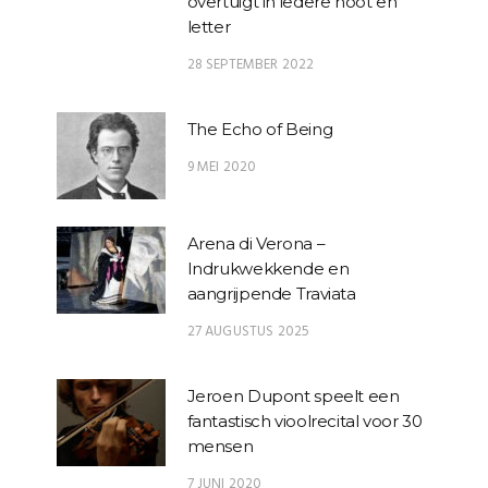
overtuigt in iedere noot en
letter
28 SEPTEMBER 2022
The Echo of Being
9 MEI 2020
Arena di Verona –
Indrukwekkende en
aangrijpende Traviata
27 AUGUSTUS 2025
Jeroen Dupont speelt een
fantastisch vioolrecital voor 30
mensen
7 JUNI 2020