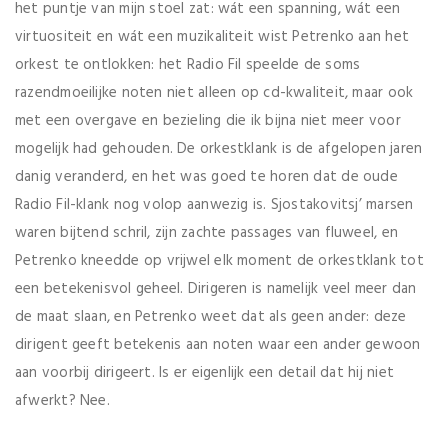
het puntje van mijn stoel zat: wát een spanning, wát een
virtuositeit en wát een muzikaliteit wist Petrenko aan het
orkest te ontlokken: het Radio Fil speelde de soms
razendmoeilijke noten niet alleen op cd-kwaliteit, maar ook
met een overgave en bezieling die ik bijna niet meer voor
mogelijk had gehouden. De orkestklank is de afgelopen jaren
danig veranderd, en het was goed te horen dat de oude
Radio Fil-klank nog volop aanwezig is. Sjostakovitsj’ marsen
waren bijtend schril, zijn zachte passages van fluweel, en
Petrenko kneedde op vrijwel elk moment de orkestklank tot
een betekenisvol geheel. Dirigeren is namelijk veel meer dan
de maat slaan, en Petrenko weet dat als geen ander: deze
dirigent geeft betekenis aan noten waar een ander gewoon
aan voorbij dirigeert. Is er eigenlijk een detail dat hij niet
afwerkt? Nee.