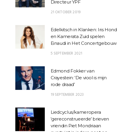
Directeur YPF
21 OKTOBER 2019
Edelkitsch in Klanken: Iris Hond
en Kamerata Zuid spelen
Einaudi in Het Concertgebouw
5 SEPTEMBER 2021
Edmond Fokker van
Crayestein: ‘De viool is mijn
rode draad’
19 SEPTEMBER 2023
Liedcyclus/kameropera
‘gereconstrueerde’ brieven
vriendin Piet Mondriaan