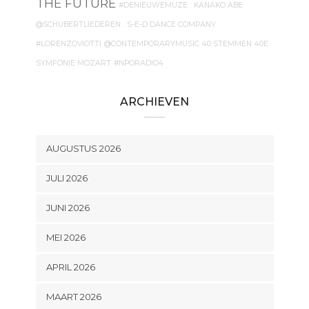
THE FUTURE
#DENIEUWEMUZE
. KANAKO ABE
@SCHUBERTLIEDEREN
. S-E-D DANCE COMPANY
#LORENZOVIOTTI
@CONTEMPORARYMUSIC
40 STEMMEN
40E
SYMFONIE MOZART
#NPORADIO4
ARCHIEVEN
AUGUSTUS 2026
JULI 2026
JUNI 2026
MEI 2026
APRIL 2026
MAART 2026