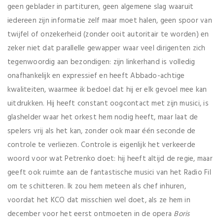
geen geblader in partituren, geen algemene slag waaruit
iedereen zijn informatie zelf maar moet halen, geen spoor van
twijfel of onzekerheid (zonder ooit autoritair te worden) en
zeker niet dat parallelle gewapper waar veel dirigenten zich
tegenwoordig aan bezondigen: zijn linkerhand is volledig
onafhankelijk en expressief en heeft Abbado-achtige
kwaliteiten, waarmee ik bedoel dat hij er elk gevoel mee kan
uitdrukken. Hij heeft constant oogcontact met zijn musici, is
glashelder waar het orkest hem nodig heeft, maar laat de
spelers vrij als het kan, zonder ook maar één seconde de
controle te verliezen. Controle is eigenlijk het verkeerde
woord voor wat Petrenko doet: hij heeft altijd de regie, maar
geeft ook ruimte aan de fantastische musici van het Radio Fil
om te schitteren. Ik zou hem meteen als chef inhuren,
voordat het KCO dat misschien wel doet, als ze hem in
december voor het eerst ontmoeten in de opera
Boris