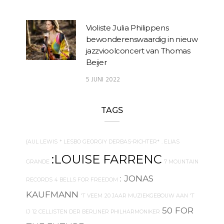
Violiste Julia Philippens
bewonderenswaardig in nieuw
jazzvioolconcert van Thomas
Beijer
5 JUNI 2022
TAGS
{AUL LEWIS
* LESBO GEORGIY DERBAS-RICHTER*
. ELIAS
:LOUISE FARRENC
GRANDE
7 MOUNTAIN
: JONAS
RECORDS
4 BELLS FOR FREEDOM
KAUFMANN
'T VEEM
20 JAAR MUZIEKGEBOUW AAN 'T
50 FOR
IJ
12 CELLISTEN DER BERLINER PHILHARMONIKER