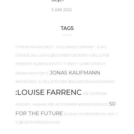
5 JUNI 2022
TAGS
7 MOUNTAIN RECORDS
. S-E-D DANCE COMPANY
. ELIAS
GRANDE
{AUL LEWIS
@SCHUBERTLIEDEREN
4 BELLS FOR
FREEDOM
#LORENZOVIOTTI
'T VEEM
* LESBO GEORGIY
: JONAS KAUFMANN
DERBAS-RICHTER*
#NPORADIO4
12 CELLISTEN DER BERLINER PHILHARMONIKER
:LOUISE FARRENC
40E SYMFONIE
50
MOZART
. KANAKO ABE
40 STEMMEN
#DENIEUWEMUZE
FOR THE FUTURE
20 JAAR MUZIEKGEBOUW AAN 'T
IJ
@CONTEMPORARYMUSIC