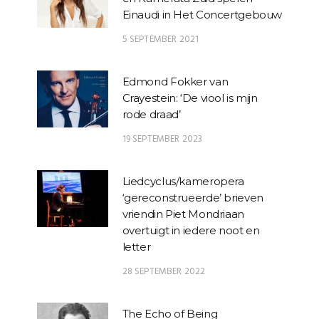
Einaudi in Het Concertgebouw
5 SEPTEMBER 2021
Edmond Fokker van
Crayestein: ‘De viool is mijn
rode draad’
19 SEPTEMBER 2023
Liedcyclus/kameropera
‘gereconstrueerde’ brieven
vriendin Piet Mondriaan
overtuigt in iedere noot en
letter
28 SEPTEMBER 2022
The Echo of Being