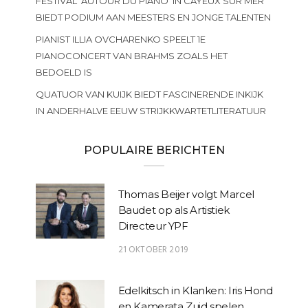
FESTIVAL ‘AUTOUR DU PIANO’ IN CAYEUX SUR MER
BIEDT PODIUM AAN MEESTERS EN JONGE TALENTEN
PIANIST ILLIA OVCHARENKO SPEELT 1E
PIANOCONCERT VAN BRAHMS ZOALS HET
BEDOELD IS
QUATUOR VAN KUIJK BIEDT FASCINERENDE INKIJK
IN ANDERHALVE EEUW STRIJKKWARTETLITERATUUR
POPULAIRE BERICHTEN
Thomas Beijer volgt Marcel
Baudet op als Artistiek
Directeur YPF
21 OKTOBER 2019
Edelkitsch in Klanken: Iris Hond
en Kamerata Zuid spelen