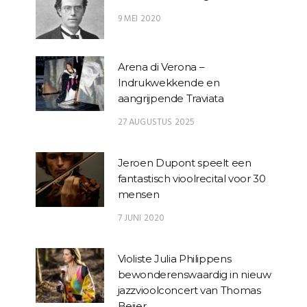
9 MEI 2020
Arena di Verona –
Indrukwekkende en
aangrijpende Traviata
27 AUGUSTUS 2025
Jeroen Dupont speelt een
fantastisch vioolrecital voor 30
mensen
7 JUNI 2020
Violiste Julia Philippens
bewonderenswaardig in nieuw
jazzvioolconcert van Thomas
Beijer