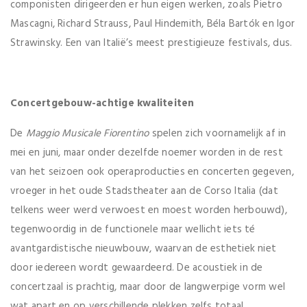
componisten dirigeerden er hun eigen werken, zoals Pietro
Mascagni, Richard Strauss, Paul Hindemith, Béla Bartók en Igor
Strawinsky. Een van Italië’s meest prestigieuze festivals, dus.
Concertgebouw-achtige kwaliteiten
De
Maggio Musicale Fiorentino
spelen zich voornamelijk af in
mei en juni, maar onder dezelfde noemer worden in de rest
van het seizoen ook operaproducties en concerten gegeven,
vroeger in het oude Stadstheater aan de Corso Italia (dat
telkens weer werd verwoest en moest worden herbouwd),
tegenwoordig in de functionele maar wellicht iets té
avantgardistische nieuwbouw, waarvan de esthetiek niet
door iedereen wordt gewaardeerd. De acoustiek in de
concertzaal is prachtig, maar door de langwerpige vorm wel
wat apart en op verschillende plekken zelfs totaal