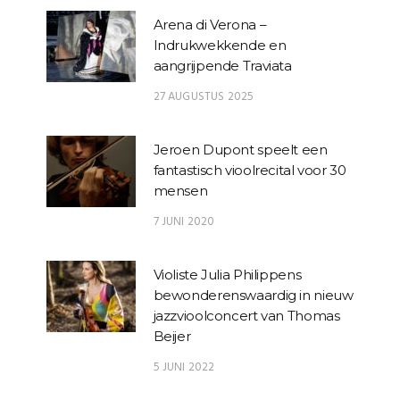
Arena di Verona –
Indrukwekkende en
aangrijpende Traviata
27 AUGUSTUS 2025
Jeroen Dupont speelt een
fantastisch vioolrecital voor 30
mensen
7 JUNI 2020
Violiste Julia Philippens
bewonderenswaardig in nieuw
jazzvioolconcert van Thomas
Beijer
5 JUNI 2022