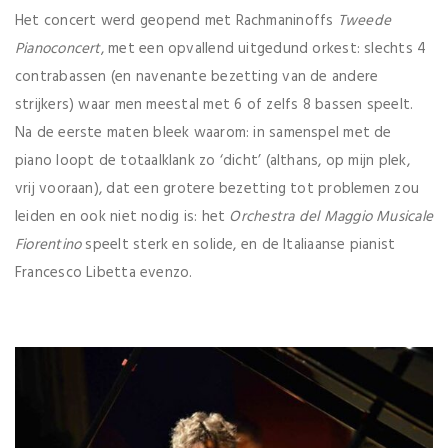
Het concert werd geopend met Rachmaninoffs
Tweede
Pianoconcert
, met een opvallend uitgedund orkest: slechts 4
contrabassen (en navenante bezetting van de andere
strijkers) waar men meestal met 6 of zelfs 8 bassen speelt.
Na de eerste maten bleek waarom: in samenspel met de
piano loopt de totaalklank zo ‘dicht’ (althans, op mijn plek,
vrij vooraan), dat een grotere bezetting tot problemen zou
leiden en ook niet nodig is: het
Orchestra del
Maggio Musicale
Fiorentino
speelt sterk en solide, en de Italiaanse pianist
Francesco Libetta evenzo.