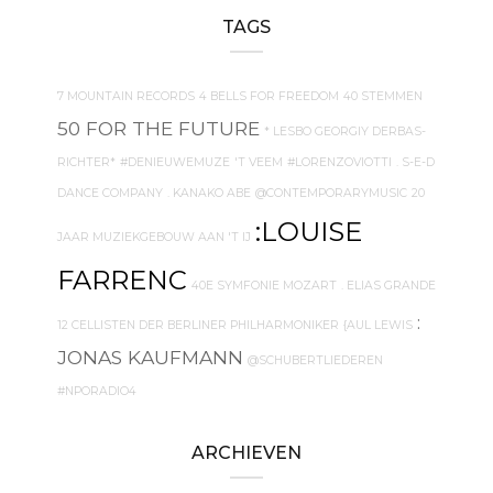
TAGS
7 MOUNTAIN RECORDS
4 BELLS FOR FREEDOM
40 STEMMEN
50 FOR THE FUTURE
* LESBO GEORGIY DERBAS-
RICHTER*
#DENIEUWEMUZE
'T VEEM
#LORENZOVIOTTI
. S-E-D
DANCE COMPANY
. KANAKO ABE
@CONTEMPORARYMUSIC
20
:LOUISE
JAAR MUZIEKGEBOUW AAN 'T IJ
FARRENC
40E SYMFONIE MOZART
. ELIAS GRANDE
:
12 CELLISTEN DER BERLINER PHILHARMONIKER
{AUL LEWIS
JONAS KAUFMANN
@SCHUBERTLIEDEREN
#NPORADIO4
ARCHIEVEN