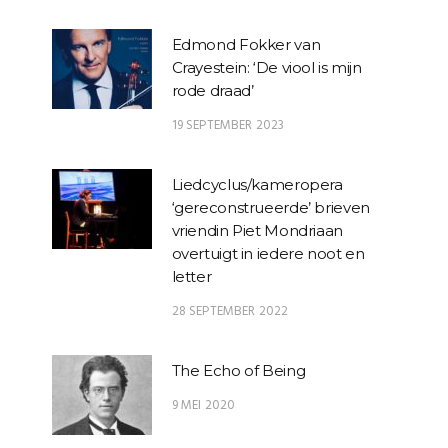
Edmond Fokker van
Crayestein: ‘De viool is mijn
rode draad’
19 SEPTEMBER 2023
Liedcyclus/kameropera
‘gereconstrueerde’ brieven
vriendin Piet Mondriaan
overtuigt in iedere noot en
letter
28 SEPTEMBER 2022
The Echo of Being
9 MEI 2020