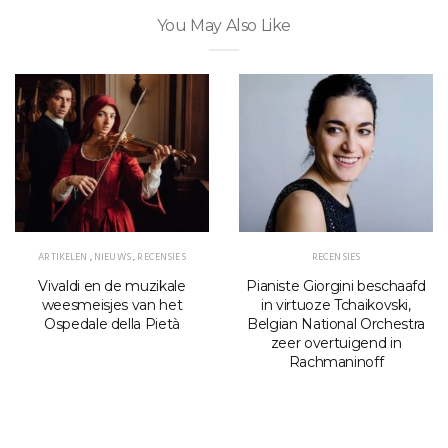
You May Also Like
ARTIKELEN
,
NIEUWS
,
RECENSIES
RECENSIES
Vivaldi en de muzikale
Pianiste Giorgini beschaafd
weesmeisjes van het
in virtuoze Tchaikovski,
Ospedale della Pietà
Belgian National Orchestra
zeer overtuigend in
Rachmaninoff