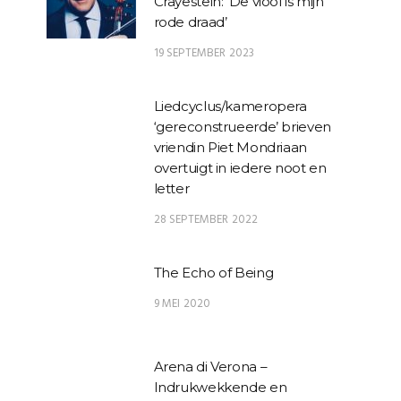
Crayestein: ‘De viool is mijn
rode draad’
19 SEPTEMBER 2023
Liedcyclus/kameropera
‘gereconstrueerde’ brieven
vriendin Piet Mondriaan
overtuigt in iedere noot en
letter
28 SEPTEMBER 2022
The Echo of Being
9 MEI 2020
Arena di Verona –
Indrukwekkende en