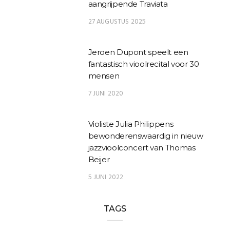
aangrijpende Traviata
27 AUGUSTUS 2025
Jeroen Dupont speelt een
fantastisch vioolrecital voor 30
mensen
7 JUNI 2020
Violiste Julia Philippens
bewonderenswaardig in nieuw
jazzvioolconcert van Thomas
Beijer
5 JUNI 2022
TAGS