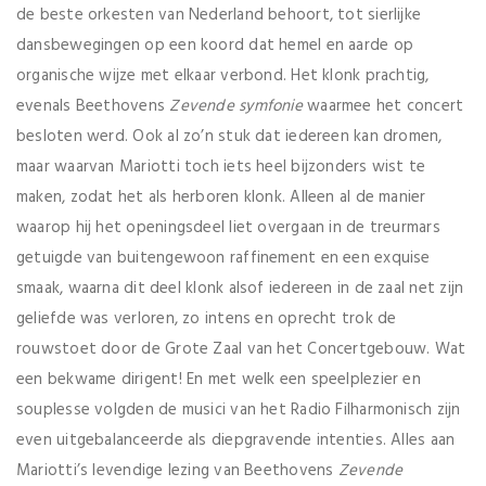
de beste orkesten van Nederland behoort, tot sierlijke
dansbewegingen op een koord dat hemel en aarde op
organische wijze met elkaar verbond. Het klonk prachtig,
evenals Beethovens
Zevende symfonie
waarmee het concert
besloten werd. Ook al zo’n stuk dat iedereen kan dromen,
maar waarvan Mariotti toch iets heel bijzonders wist te
maken, zodat het als herboren klonk. Alleen al de manier
waarop hij het openingsdeel liet overgaan in de treurmars
getuigde van buitengewoon raffinement en een exquise
smaak, waarna dit deel klonk alsof iedereen in de zaal net zijn
geliefde was verloren, zo intens en oprecht trok de
rouwstoet door de Grote Zaal van het Concertgebouw. Wat
een bekwame dirigent! En met welk een speelplezier en
souplesse volgden de musici van het Radio Filharmonisch zijn
even uitgebalanceerde als diepgravende intenties. Alles aan
Mariotti’s levendige lezing van Beethovens
Zevende