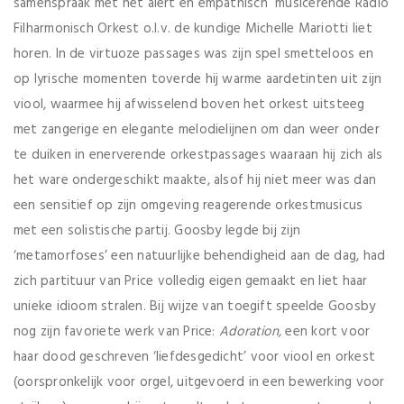
samenspraak met het alert en empathisch musicerende Radio
Filharmonisch Orkest o.l.v. de kundige Michelle Mariotti liet
horen. In de virtuoze passages was zijn spel smetteloos en
op lyrische momenten toverde hij warme aardetinten uit zijn
viool, waarmee hij afwisselend boven het orkest uitsteeg
met zangerige en elegante melodielijnen om dan weer onder
te duiken in enerverende orkestpassages waaraan hij zich als
het ware ondergeschikt maakte, alsof hij niet meer was dan
een sensitief op zijn omgeving reagerende orkestmusicus
met een solistische partij. Goosby legde bij zijn
‘metamorfoses’ een natuurlijke behendigheid aan de dag, had
zich partituur van Price volledig eigen gemaakt en liet haar
unieke idioom stralen. Bij wijze van toegift speelde Goosby
nog zijn favoriete werk van Price:
Adoration,
een kort voor
haar dood geschreven ‘liefdesgedicht’ voor viool en orkest
(oorspronkelijk voor orgel, uitgevoerd in een bewerking voor