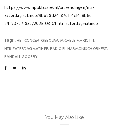
https://www.npoklassiek.nl/uitzendingen/ntr-
zaterdagmatinee/9bb98d24-87e1-4c14-8b6e-
24f90727f832/2025-03-01-ntr-zaterdagmatinee
Tags :
,
,
HET CONCERTGEBOUW
MICHELE MARIOTTI
,
,
NTR ZATERDAGMATINEE
RADIO FILHARMONISCH ORKEST
RANDALL GOOSBY
You May Also Like