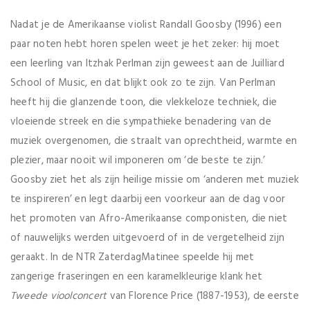
Nadat je de Amerikaanse violist Randall Goosby (1996) een
paar noten hebt horen spelen weet je het zeker: hij moet
een leerling van Itzhak Perlman zijn geweest aan de Juilliard
School of Music, en dat blijkt ook zo te zijn. Van Perlman
heeft hij die glanzende toon, die vlekkeloze techniek, die
vloeiende streek en die sympathieke benadering van de
muziek overgenomen, die straalt van oprechtheid, warmte en
plezier, maar nooit wil imponeren om ‘de beste te zijn.’
Goosby ziet het als zijn heilige missie om ‘anderen met muziek
te inspireren’ en legt daarbij een voorkeur aan de dag voor
het promoten van Afro-Amerikaanse componisten, die niet
of nauwelijks werden uitgevoerd of in de vergetelheid zijn
geraakt. In de NTR ZaterdagMatinee speelde hij met
zangerige fraseringen en een karamelkleurige klank het
Tweede vioolconcert
van Florence Price (1887-1953), de eerste