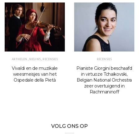
ARTIKELEN
,
NIEUWS
,
RECENSIES
RECENSIES
Vivaldi en de muzikale
Pianiste Giorgini beschaafd
weesmeisjes van het
in virtuoze Tchaikovski,
Ospedale della Pietà
Belgian National Orchestra
zeer overtuigend in
Rachmaninoff
VOLG ONS OP