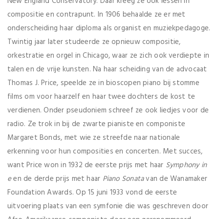
New England Conservatory. Daar kreeg ze ook lessen in
compositie en contrapunt. In 1906 behaalde ze er met
onderscheiding haar diploma als organist en muziekpedagoge.
Twintig jaar later studeerde ze opnieuw compositie,
orkestratie en orgel in Chicago, waar ze zich ook verdiepte in
talen en de vrije kunsten. Na haar scheiding van de advocaat
Thomas J. Price, speelde ze in bioscopen piano bij stomme
films om voor haarzelf en haar twee dochters de kost te
verdienen. Onder pseudoniem schreef ze ook liedjes voor de
radio. Ze trok in bij de zwarte pianiste en componiste
Margaret Bonds, met wie ze streefde naar nationale
erkenning voor hun composities en concerten. Met succes,
want Price won in 1932 de eerste prijs met haar
Symphony in
e
en de derde prijs met haar
Piano Sonata
van de Wanamaker
Foundation Awards. Op 15 juni 1933 vond de eerste
uitvoering plaats van een symfonie die was geschreven door