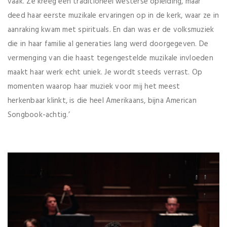
vaak. Ze kreeg een traditioneel westerse opleiding, maar
deed haar eerste muzikale ervaringen op in de kerk, waar ze in
aanraking kwam met spirituals. En dan was er de volksmuziek
die in haar familie al generaties lang werd doorgegeven. De
vermenging van die haast tegengestelde muzikale invloeden
maakt haar werk echt uniek. Je wordt steeds verrast. Op
momenten waarop haar muziek voor mij het meest
herkenbaar klinkt, is die heel Amerikaans, bijna American
Songbook-achtig.’