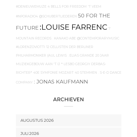
#DENIEUWEMUZE
4 BELLS FOR FREEDOM
'T VEEM
50 FOR THE
#NPORADIO4
@SCHUBERTLIEDEREN
:LOUISE FARRENC
FUTURE
7
MOUNTAIN RECORDS
. KANAKO ABE
@CONTEMPORARYMUSIC
#LORENZOVIOTTI
12 CELLISTEN DER BERLINER
PHILHARMONIKER
{AUL LEWIS
. ELIAS GRANDE
20 JAAR
MUZIEKGEBOUW AAN 'T IJ
* LESBO GEORGIY DERBAS-
RICHTER*
40E SYMFONIE MOZART
40 STEMMEN
. S-E-D DANCE
: JONAS KAUFMANN
COMPANY
ARCHIEVEN
AUGUSTUS 2026
JULI 2026