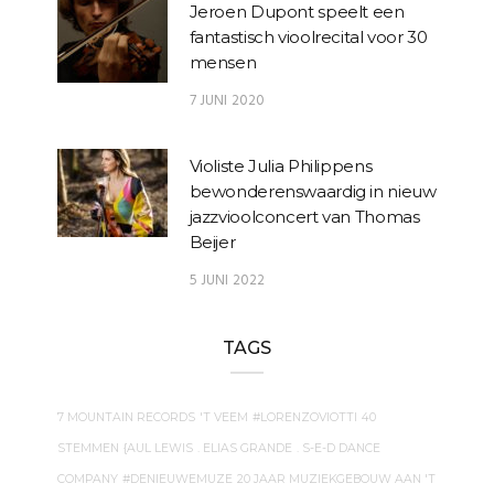
Jeroen Dupont speelt een
fantastisch vioolrecital voor 30
mensen
7 JUNI 2020
Violiste Julia Philippens
bewonderenswaardig in nieuw
jazzvioolconcert van Thomas
Beijer
5 JUNI 2022
TAGS
7 MOUNTAIN RECORDS
'T VEEM
#LORENZOVIOTTI
40
STEMMEN
{AUL LEWIS
. ELIAS GRANDE
. S-E-D DANCE
COMPANY
#DENIEUWEMUZE
20 JAAR MUZIEKGEBOUW AAN 'T