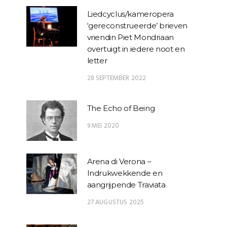
Liedcyclus/kameropera
‘gereconstrueerde’ brieven
vriendin Piet Mondriaan
overtuigt in iedere noot en
letter
28 SEPTEMBER 2022
The Echo of Being
9 MEI 2020
Arena di Verona –
Indrukwekkende en
aangrijpende Traviata
27 AUGUSTUS 2025