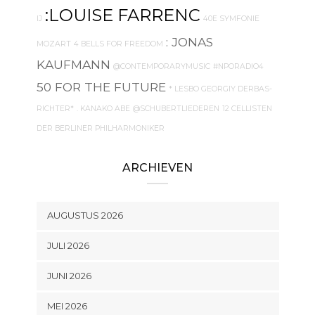
:LOUISE FARRENC
IJ
40E SYMFONIE
: JONAS
MOZART
4 BELLS FOR FREEDOM
KAUFMANN
@CONTEMPORARYMUSIC
#NPORADIO4
50 FOR THE FUTURE
* LESBO GEORGIY DERBAS-
RICHTER*
. KANAKO ABE
@SCHUBERTLIEDEREN
12 CELLISTEN
DER BERLINER PHILHARMONIKER
ARCHIEVEN
AUGUSTUS 2026
JULI 2026
JUNI 2026
MEI 2026