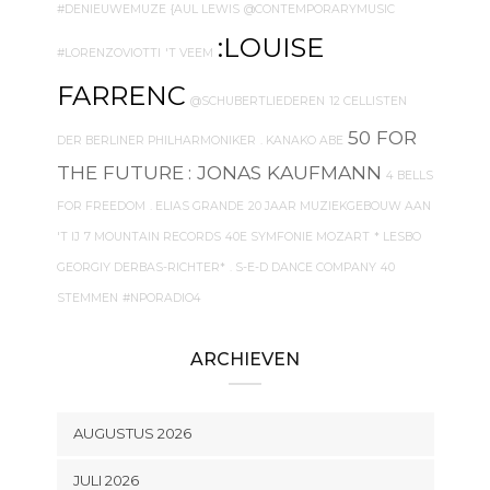
#DENIEUWEMUZE
{AUL LEWIS
@CONTEMPORARYMUSIC
:LOUISE
#LORENZOVIOTTI
'T VEEM
FARRENC
@SCHUBERTLIEDEREN
12 CELLISTEN
50 FOR
DER BERLINER PHILHARMONIKER
. KANAKO ABE
THE FUTURE
: JONAS KAUFMANN
4 BELLS
FOR FREEDOM
. ELIAS GRANDE
20 JAAR MUZIEKGEBOUW AAN
'T IJ
7 MOUNTAIN RECORDS
40E SYMFONIE MOZART
* LESBO
GEORGIY DERBAS-RICHTER*
. S-E-D DANCE COMPANY
40
STEMMEN
#NPORADIO4
ARCHIEVEN
AUGUSTUS 2026
JULI 2026