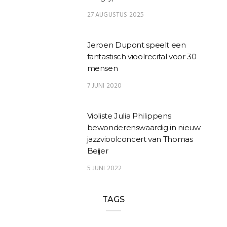
27 AUGUSTUS 2025
Jeroen Dupont speelt een
fantastisch vioolrecital voor 30
mensen
7 JUNI 2020
Violiste Julia Philippens
bewonderenswaardig in nieuw
jazzvioolconcert van Thomas
Beijer
5 JUNI 2022
TAGS