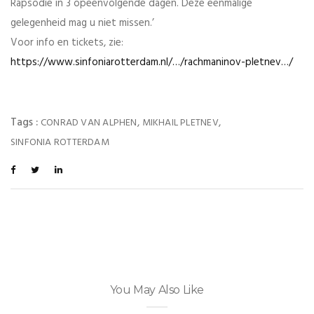
Rapsodie in 3 opeenvolgende dagen. Deze eenmalige
gelegenheid mag u niet missen.’
Voor info en tickets, zie:
https://www.sinfoniarotterdam.nl/…/rachmaninov-pletnev…/
Tags :
,
,
CONRAD VAN ALPHEN
MIKHAIL PLETNEV
SINFONIA ROTTERDAM
You May Also Like