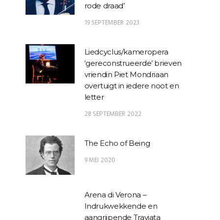
rode draad’
19 SEPTEMBER 2023
Liedcyclus/kameropera
‘gereconstrueerde’ brieven
vriendin Piet Mondriaan
overtuigt in iedere noot en
letter
28 SEPTEMBER 2022
The Echo of Being
9 MEI 2020
Arena di Verona –
Indrukwekkende en
aangrijpende Traviata