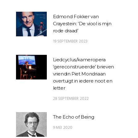
Edmond Fokker van
Crayestein: ‘De viool is mijn
rode draad’
19 SEPTEMBER 2023
Liedcyclus/kameropera
‘gereconstrueerde’ brieven
vriendin Piet Mondriaan
overtuigt in iedere noot en
letter
28 SEPTEMBER 2022
The Echo of Being
9 MEI 2020