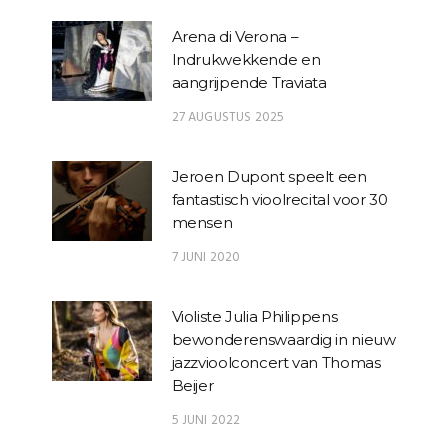
Arena di Verona –
Indrukwekkende en
aangrijpende Traviata
27 AUGUSTUS 2025
Jeroen Dupont speelt een
fantastisch vioolrecital voor 30
mensen
7 JUNI 2020
Violiste Julia Philippens
bewonderenswaardig in nieuw
jazzvioolconcert van Thomas
Beijer
5 JUNI 2022