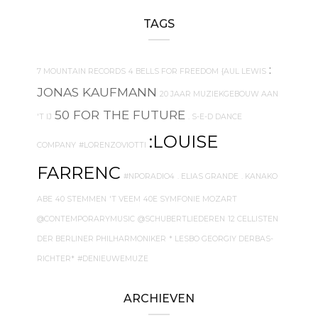
TAGS
:
7 MOUNTAIN RECORDS
4 BELLS FOR FREEDOM
{AUL LEWIS
JONAS KAUFMANN
20 JAAR MUZIEKGEBOUW AAN
50 FOR THE FUTURE
'T IJ
. S-E-D DANCE
:LOUISE
COMPANY
#LORENZOVIOTTI
FARRENC
#NPORADIO4
. ELIAS GRANDE
. KANAKO
ABE
40 STEMMEN
'T VEEM
40E SYMFONIE MOZART
@CONTEMPORARYMUSIC
@SCHUBERTLIEDEREN
12 CELLISTEN
DER BERLINER PHILHARMONIKER
* LESBO GEORGIY DERBAS-
RICHTER*
#DENIEUWEMUZE
ARCHIEVEN