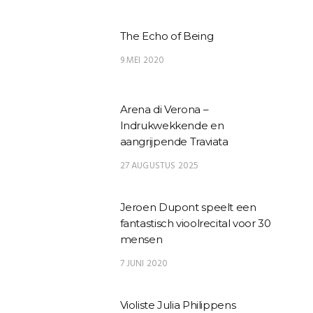
The Echo of Being
9 MEI 2020
Arena di Verona –
Indrukwekkende en
aangrijpende Traviata
27 AUGUSTUS 2025
Jeroen Dupont speelt een
fantastisch vioolrecital voor 30
mensen
7 JUNI 2020
Violiste Julia Philippens