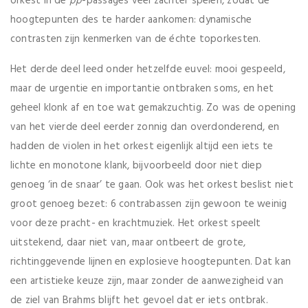
orkest in de
pp
-passages veel zachter spelen, zodat de
hoogtepunten des te harder aankomen: dynamische
contrasten zijn kenmerken van de échte toporkesten.
Het derde deel leed onder hetzelfde euvel: mooi gespeeld,
maar de urgentie en importantie ontbraken soms, en het
geheel klonk af en toe wat gemakzuchtig. Zo was de opening
van het vierde deel eerder zonnig dan overdonderend, en
hadden de violen in het orkest eigenlijk altijd een iets te
lichte en monotone klank, bijvoorbeeld door niet diep
genoeg ‘in de snaar’ te gaan. Ook was het orkest beslist niet
groot genoeg bezet: 6 contrabassen zijn gewoon te weinig
voor deze pracht- en krachtmuziek. Het orkest speelt
uitstekend, daar niet van, maar ontbeert de grote,
richtinggevende lijnen en explosieve hoogtepunten. Dat kan
een artistieke keuze zijn, maar zonder de aanwezigheid van
de ziel van Brahms blijft het gevoel dat er iets ontbrak.