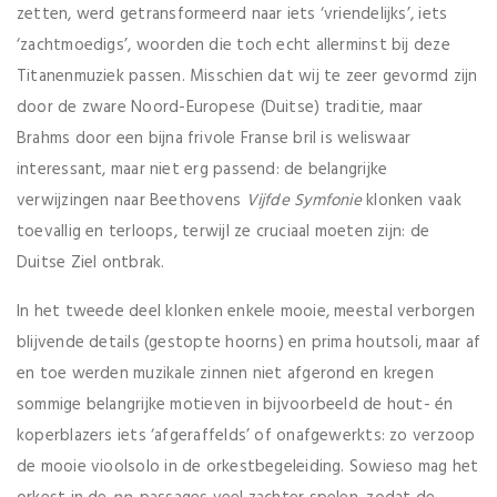
zetten, werd getransformeerd naar iets ‘vriendelijks’, iets
‘zachtmoedigs’, woorden die toch echt allerminst bij deze
Titanenmuziek passen. Misschien dat wij te zeer gevormd zijn
door de zware Noord-Europese (Duitse) traditie, maar
Brahms door een bijna frivole Franse bril is weliswaar
interessant, maar niet erg passend: de belangrijke
verwijzingen naar Beethovens
Vijfde Symfonie
klonken vaak
toevallig en terloops, terwijl ze cruciaal moeten zijn: de
Duitse Ziel ontbrak.
In het tweede deel klonken enkele mooie, meestal verborgen
blijvende details (gestopte hoorns) en prima houtsoli, maar af
en toe werden muzikale zinnen niet afgerond en kregen
sommige belangrijke motieven in bijvoorbeeld de hout- én
koperblazers iets ‘afgeraffelds’ of onafgewerkts: zo verzoop
de mooie vioolsolo in de orkestbegeleiding. Sowieso mag het