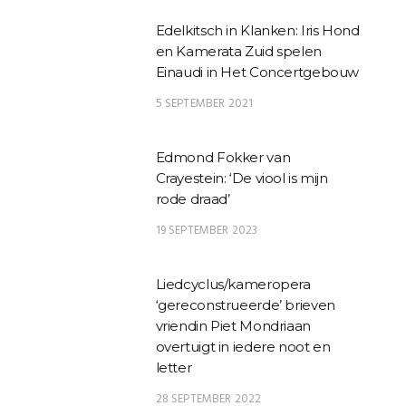
Edelkitsch in Klanken: Iris Hond
en Kamerata Zuid spelen
Einaudi in Het Concertgebouw
5 SEPTEMBER 2021
Edmond Fokker van
Crayestein: ‘De viool is mijn
rode draad’
19 SEPTEMBER 2023
Liedcyclus/kameropera
‘gereconstrueerde’ brieven
vriendin Piet Mondriaan
overtuigt in iedere noot en
letter
28 SEPTEMBER 2022