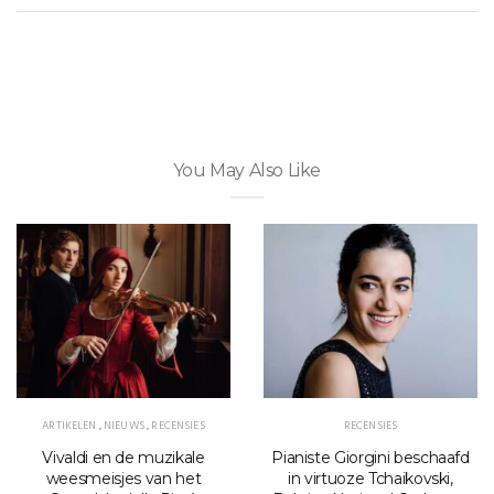
You May Also Like
ARTIKELEN
,
NIEUWS
,
RECENSIES
RECENSIES
Vivaldi en de muzikale
Pianiste Giorgini beschaafd
weesmeisjes van het
in virtuoze Tchaikovski,