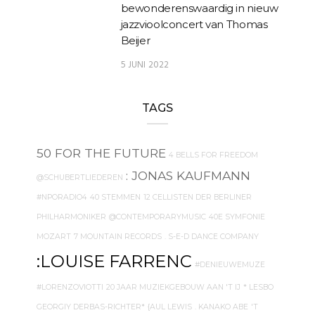
bewonderenswaardig in nieuw
jazzvioolconcert van Thomas
Beijer
5 JUNI 2022
TAGS
50 FOR THE FUTURE
4 BELLS FOR FREEDOM
: JONAS KAUFMANN
@SCHUBERTLIEDEREN
#NPORADIO4
40 STEMMEN
12 CELLISTEN DER BERLINER
PHILHARMONIKER
@CONTEMPORARYMUSIC
40E SYMFONIE
MOZART
7 MOUNTAIN RECORDS
. S-E-D DANCE COMPANY
:LOUISE FARRENC
#DENIEUWEMUZE
#LORENZOVIOTTI
20 JAAR MUZIEKGEBOUW AAN 'T IJ
* LESBO
GEORGIY DERBAS-RICHTER*
{AUL LEWIS
. KANAKO ABE
'T