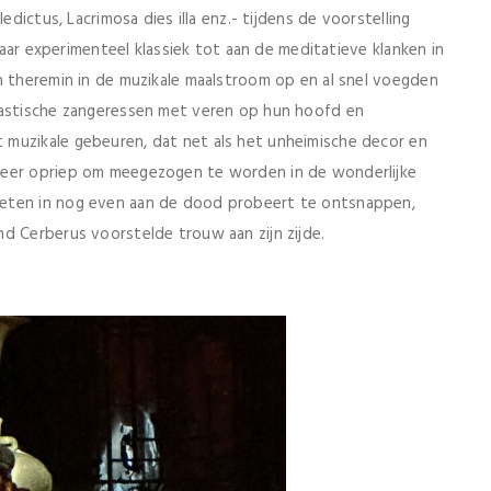
edictus, Lacrimosa dies illa enz.- tijdens de voorstelling
 naar experimenteel klassiek tot aan de meditatieve klanken in
n theremin in de muzikale maalstroom op en al snel voegden
tastische zangeressen met veren op hun hoofd en
 muzikale gebeuren, dat net als het unheimische decor en
feer opriep om meegezogen te worden in de wonderlijke
weten in nog even aan de dood probeert te ontsnappen,
d Cerberus voorstelde trouw aan zijn zijde.