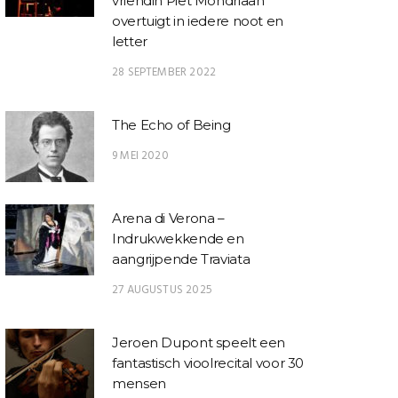
vriendin Piet Mondriaan
overtuigt in iedere noot en
letter
28 SEPTEMBER 2022
The Echo of Being
9 MEI 2020
Arena di Verona –
Indrukwekkende en
aangrijpende Traviata
27 AUGUSTUS 2025
Jeroen Dupont speelt een
fantastisch vioolrecital voor 30
mensen