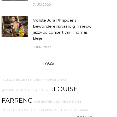
7 JUNI 2020
Violiste Julia Philippens
bewonderenswaardig in nieuw
jazzvioolconcert van Thomas
Beijer
5 JUNI 2022
TAGS
12 CELLISTEN DER BERLINER PHILHARMONIKER
:LOUISE
@SCHUBERTLIEDEREN
{AUL LEWIS
FARRENC
#DENIEUWEMUZE
40E SYMFONIE
MOZART
* LESBO GEORGIY DERBAS-RICHTER*
. ELIAS GRANDE
.