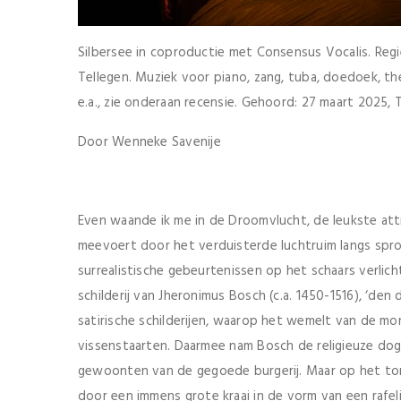
Silbersee in coproductie met Consensus Vocalis. Reg
Tellegen. Muziek voor piano, zang, tuba, doedoek, the
e.a., zie onderaan recensie. Gehoord: 27 maart 2025, 
Door Wenneke Savenije
Even waande ik me in de Droomvlucht, de leukste attr
meevoert door het verduisterde luchtruim langs spro
surrealistische gebeurtenissen op het schaars verl
schilderij van Jheronimus Bosch (c.a. 1450-1516), ‘den
satirische schilderijen, waarop het wemelt van de m
vissenstaarten. Daarmee nam Bosch de religieuze dogm
gewoonten van de gegoede burgerij. Maar op het to
door een immens grote kraai in de vorm van een rafeli