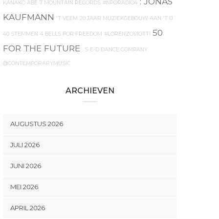
: JONAS
KANAKO ABE
7 MOUNTAIN RECORDS
#NPORADIO4
KAUFMANN
'T VEEM
20 JAAR MUZIEKGEBOUW AAN 'T IJ
50
40 STEMMEN
4 BELLS FOR FREEDOM
#LORENZOVIOTTI
FOR THE FUTURE
. S-E-D DANCE COMPANY
@CONTEMPORARYMUSIC
ARCHIEVEN
AUGUSTUS 2026
JULI 2026
JUNI 2026
MEI 2026
APRIL 2026