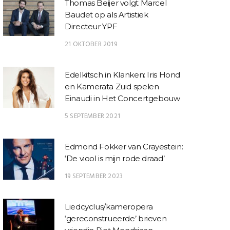
Thomas Beijer volgt Marcel
Baudet op als Artistiek
Directeur YPF
21 OKTOBER 2019
Edelkitsch in Klanken: Iris Hond
en Kamerata Zuid spelen
Einaudi in Het Concertgebouw
5 SEPTEMBER 2021
Edmond Fokker van Crayestein:
‘De viool is mijn rode draad’
19 SEPTEMBER 2023
Liedcyclus/kameropera
‘gereconstrueerde’ brieven