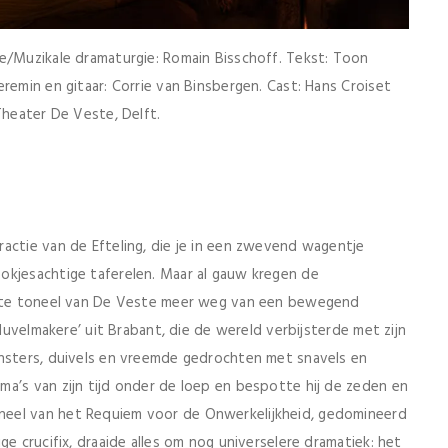
ie/Muzikale dramaturgie: Romain Bisschoff. Tekst: Toon
remin en gitaar: Corrie van Binsbergen. Cast: Hans Croiset
Theater De Veste, Delft.
actie van de Efteling, die je in een zwevend wagentje
okjesachtige taferelen. Maar al gauw kregen de
ichte toneel van De Veste meer weg van een bewegend
 duvelmakere’ uit Brabant, die de wereld verbijsterde met zijn
onsters, duivels en vreemde gedrochten met snavels en
a’s van zijn tijd onder de loep en bespotte hij de zeden en
neel van het Requiem voor de Onwerkelijkheid, gedomineerd
ge crucifix, draaide alles om nog universelere dramatiek: het