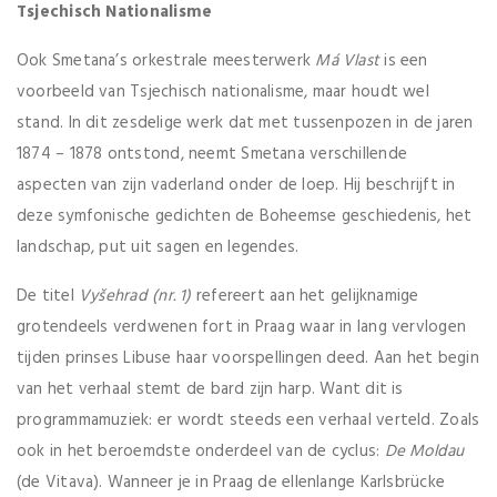
Tsjechisch Nationalisme
Ook Smetana’s orkestrale meesterwerk
Má Vlast
is een
voorbeeld van Tsjechisch nationalisme, maar houdt wel
stand. In dit zesdelige werk dat met tussenpozen in de jaren
1874 – 1878 ontstond, neemt Smetana verschillende
aspecten van zijn vaderland onder de loep. Hij beschrijft in
deze symfonische gedichten de Boheemse geschiedenis, het
landschap, put uit sagen en legendes.
De titel
Vyšehrad (nr. 1)
refereert aan het gelijknamige
grotendeels verdwenen fort in Praag waar in lang vervlogen
tijden prinses Libuse haar voorspellingen deed. Aan het begin
van het verhaal stemt de bard zijn harp. Want dit is
programmamuziek: er wordt steeds een verhaal verteld. Zoals
ook in het beroemdste onderdeel van de cyclus:
De Moldau
(de Vitava). Wanneer je in Praag de ellenlange Karlsbrücke