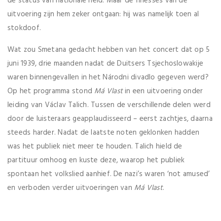
de status van nationale held. Maar de finesses van de
uitvoering zijn hem zeker ontgaan: hij was namelijk toen al
stokdoof.
Wat zou Smetana gedacht hebben van het concert dat op 5
juni 1939, drie maanden nadat de Duitsers Tsjechoslowakije
waren binnengevallen in het Národni divadlo gegeven werd?
Op het programma stond
Má Vlast
in een uitvoering onder
leiding van Václav Talich. Tussen de verschillende delen werd
door de luisteraars geapplaudisseerd – eerst zachtjes, daarna
steeds harder. Nadat de laatste noten geklonken hadden
was het publiek niet meer te houden. Talich hield de
partituur omhoog en kuste deze, waarop het publiek
spontaan het volkslied aanhief. De nazi’s waren ‘not amused’
en verboden verder uitvoeringen van
Má Vlast
.