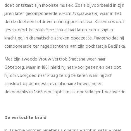
doet ontstaat zijn mooiste muziek. Zoals bijvoorbeeld in zijn
jaren later gecomponeerde
Eerste Strijkkwartet
, waar in het
derde deel een liefdevol en innig portret van Katerina wordt
geschilderd. En zoals Smetana al had laten zien in zijn in
krachtige, in dramatische streken opgezette
Pianotrio
dat hij
componeerde ter nagedachtenis aan zijn dochtertje Bedřiska.
Met zijn tweede vrouw vertrok Smetana weer naar
Göteborg. Maar in 1861 hield hij het voor gezien en besloot
hij om voorgoed naar Praag terug te keren waar hij zich
aansloot bij de meest revolutionaire beweging en
desondanks in 1866 een topbaan als operadirigent veroverde.
De verkochte bruid
In Tsjechië worden Smetana’s opera’s – acht in getal – veel