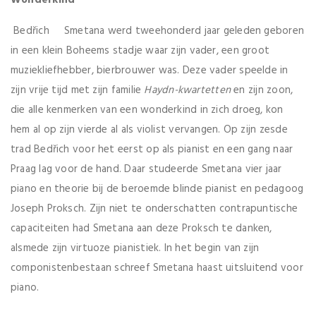
Wonderkind
Bedřich Smetana werd tweehonderd jaar geleden geboren
in een klein Boheems stadje waar zijn vader, een groot
muziekliefhebber, bierbrouwer was. Deze vader speelde in
zijn vrije tijd met zijn familie
Haydn-kwartetten
en zijn zoon,
die alle kenmerken van een wonderkind in zich droeg, kon
hem al op zijn vierde al als violist vervangen. Op zijn zesde
trad Bedřich voor het eerst op als pianist en een gang naar
Praag lag voor de hand. Daar studeerde Smetana vier jaar
piano en theorie bij de beroemde blinde pianist en pedagoog
Joseph Proksch. Zijn niet te onderschatten contrapuntische
capaciteiten had Smetana aan deze Proksch te danken,
alsmede zijn virtuoze pianistiek. In het begin van zijn
componistenbestaan schreef Smetana haast uitsluitend voor
piano.