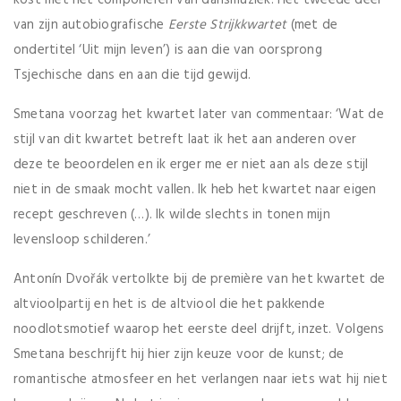
kost met het componeren van dansmuziek. Het tweede deel
van zijn autobiografische
Eerste Strijkkwartet
(met de
ondertitel ‘Uit mijn leven’) is aan die van oorsprong
Tsjechische dans en aan die tijd gewijd.
Smetana voorzag het kwartet later van commentaar: ‘Wat de
stijl van dit kwartet betreft laat ik het aan anderen over
deze te beoordelen en ik erger me er niet aan als deze stijl
niet in de smaak mocht vallen. Ik heb het kwartet naar eigen
recept geschreven (…). Ik wilde slechts in tonen mijn
levensloop schilderen.’
Antonín Dvořák vertolkte bij de première van het kwartet de
altvioolpartij en het is de altviool die het pakkende
noodlotsmotief waarop het eerste deel drijft, inzet. Volgens
Smetana beschrijft hij hier zijn keuze voor de kunst; de
romantische atmosfeer en het verlangen naar iets wat hij niet