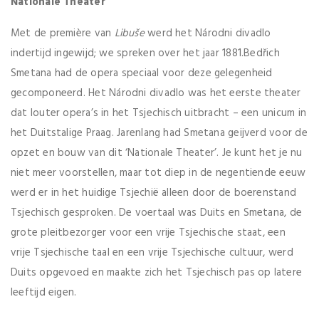
Nationale Theater
Met de première van
Libuše
werd het Národni divadlo
indertijd ingewijd; we spreken over het jaar 1881.Bedřich
Smetana had de opera speciaal voor deze gelegenheid
gecomponeerd. Het Národni divadlo was het eerste theater
dat louter opera’s in het Tsjechisch uitbracht – een unicum in
het Duitstalige Praag. Jarenlang had Smetana geijverd voor de
opzet en bouw van dit ‘Nationale Theater’. Je kunt het je nu
niet meer voorstellen, maar tot diep in de negentiende eeuw
werd er in het huidige Tsjechië alleen door de boerenstand
Tsjechisch gesproken. De voertaal was Duits en Smetana, de
grote pleitbezorger voor een vrije Tsjechische staat, een
vrije Tsjechische taal en een vrije Tsjechische cultuur, werd
Duits opgevoed en maakte zich het Tsjechisch pas op latere
leeftijd eigen.