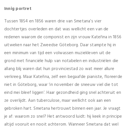
Innig portret
Tussen 1854 en 1856 waren drie van Smetana’s vier
dochtertjes overleden en dat was wellicht een van de
redenen waarom de componist en zijn vrouw Kateřina in 1856
uitweken naar het Zweedse Göteborg. Daar stampte hij in
een minimum van tijd een volwassen muziekleven uit de
grond met financiële hulp van notabelen en industriëlen die
allang blij waren dat hun provinciestad zo wat meer allure
verkreeg. Maar Kateřina, zelf een begaafde pianiste, floreerde
niet in Göteborg, waar ‘in november de sneeuw viel die tot
eind mei bleef liggen’. Haar gezondheid ging snel achteruit en
ze overlijdt. Aan tuberculose, maar wellicht ook aan een
gebroken hart. Smetana hertrouwt binnen een jaar. Je vraagt
je af: waarom zo snel? Het antwoord luidt: hij keek in principe
altijd vooruit en nooit achterom. Wanneer Smetana dat wel