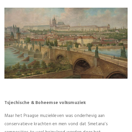
Tsjechische & Boheemse volksmuziek
Maar het Praagse muziekleven was onderhevig aan
conservatieve krachten en men vond dat Smetana’s