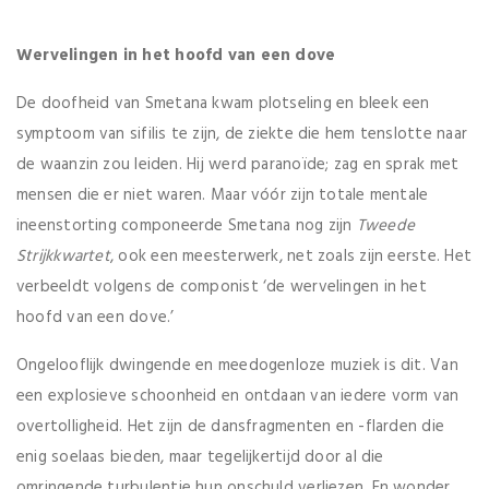
Wervelingen in het hoofd van een dove
De doofheid van Smetana kwam plotseling en bleek een
symptoom van sifilis te zijn, de ziekte die hem tenslotte naar
de waanzin zou leiden. Hij werd paranoïde; zag en sprak met
mensen die er niet waren. Maar vóór zijn totale mentale
ineenstorting componeerde Smetana nog zijn
Tweede
Strijkkwartet
, ook een meesterwerk, net zoals zijn eerste. Het
verbeeldt volgens de componist ‘de wervelingen in het
hoofd van een dove.’
Ongelooflijk dwingende en meedogenloze muziek is dit. Van
een explosieve schoonheid en ontdaan van iedere vorm van
overtolligheid. Het zijn de dansfragmenten en -flarden die
enig soelaas bieden, maar tegelijkertijd door al die
omringende turbulentie hun onschuld verliezen. En wonder