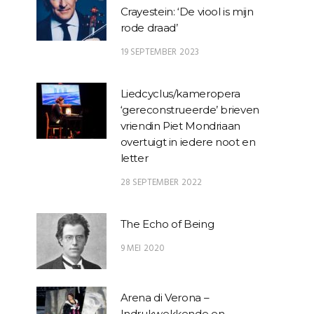
Crayestein: ‘De viool is mijn
rode draad’
19 SEPTEMBER 2023
Liedcyclus/kameropera
‘gereconstrueerde’ brieven
vriendin Piet Mondriaan
overtuigt in iedere noot en
letter
28 SEPTEMBER 2022
The Echo of Being
9 MEI 2020
Arena di Verona –
Indrukwekkende en