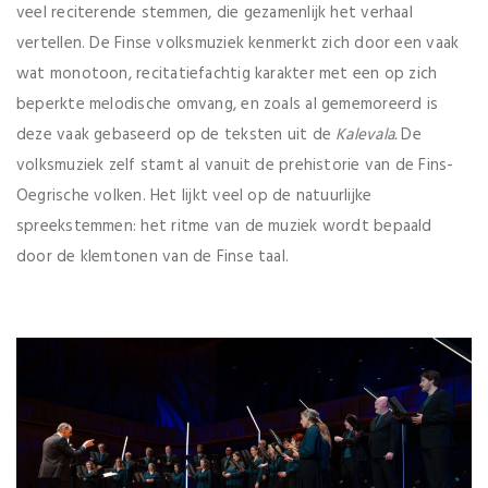
veel reciterende stemmen, die gezamenlijk het verhaal
vertellen. De Finse volksmuziek kenmerkt zich door een vaak
wat monotoon, recitatiefachtig karakter met een op zich
beperkte melodische omvang, en zoals al gememoreerd is
deze vaak gebaseerd op de teksten uit de
Kalevala.
De
volksmuziek zelf stamt al vanuit de prehistorie van de Fins-
Oegrische volken. Het lijkt veel op de natuurlijke
spreekstemmen: het ritme van de muziek wordt bepaald
door de klemtonen van de Finse taal.