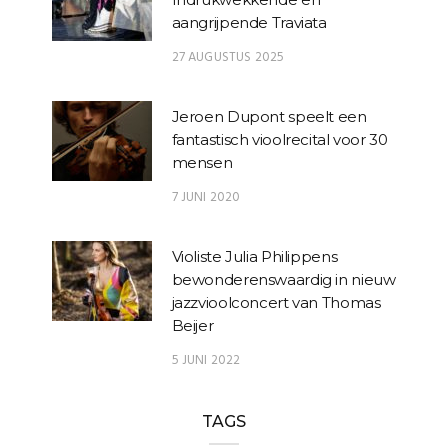
aangrijpende Traviata
27 AUGUSTUS 2025
Jeroen Dupont speelt een
fantastisch vioolrecital voor 30
mensen
7 JUNI 2020
Violiste Julia Philippens
bewonderenswaardig in nieuw
jazzvioolconcert van Thomas
Beijer
5 JUNI 2022
TAGS