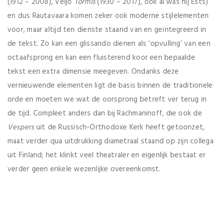
(1912 – 2008), Veljo
Tormis
(1930 – 2017), ook al was hij Ests)
en dus Rautavaara komen zeker ook moderne stijlelementen
voor, maar altijd ten dienste staand van en geïntegreerd in
de tekst. Zo kan een glissando dienen als ‘opvulling’ van een
octaafsprong en kan een fluisterend koor een bepaalde
tekst een extra dimensie meegeven. Ondanks deze
vernieuwende elementen ligt de basis binnen de traditionele
orde en moeten we wat de oorsprong betreft ver terug in
de tijd. Compleet anders dan bij Rachmaninoff, die ook de
Vespers
uit de Russisch-Orthodoxe Kerk heeft getoonzet,
maat verder qua uitdrukking diametraal staand op zijn collega
uit Finland; het klinkt veel theatraler en eigenlijk bestaat er
verder geen enkele wezenlijke overeenkomst.