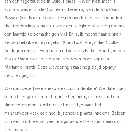
aan een fagotauditie in Oslo. Helaas, ik won niet, maar ’s
avonds was er in de Dom een uitvoering van de
Matthäus
Passion
(van Bach). Terwijl de sneeuwvlokken naar beneden
dwarrelden liep ik naar de kerk om te kijken of er nog ergens
een kaartje te bemachtigen viel. En ja, ik mocht naar binnen.
Zelden heb ik een evangelist (Christoph Pregardien) zulke
bevlogen recitatieven horen uitvoeren als die avond (en heb
ik
Aus Liebe
zo intens horen uitvoeren door sopraan
Marianne Hirsti). Deze uitvoering staat nog altijd op mijn
netvlies gegrift.
Waarom deze twee anekdotes, zult u denken? Wel, later ben
ik erachter gekomen dat, om te beginnen, er in Finland een
diepgewortelde koortraditie bestaat, waarin het
mannenkoor vaak een heel bijzondere plaats inneemt. Zelden
is in één land ook zo veel hoogstaande literatuur daarvoor
geschreven.