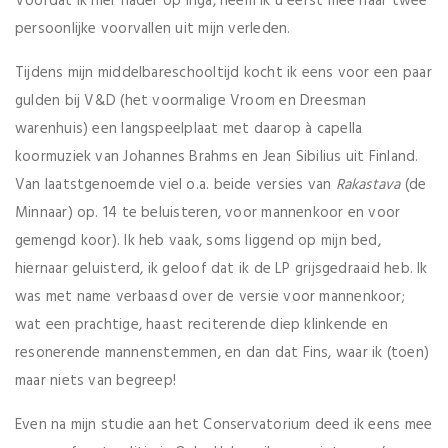
Voordat ik hier nader op inga, neem ik u eerst mee naar twee
persoonlijke voorvallen uit mijn verleden.
Tijdens mijn middelbareschooltijd kocht ik eens voor een paar
gulden bij V&D (het voormalige Vroom en Dreesman
warenhuis) een langspeelplaat met daarop à capella
koormuziek van Johannes Brahms en Jean Sibilius uit Finland.
Van laatstgenoemde viel o.a. beide versies van
Rakastava
(de
Minnaar) op. 14 te beluisteren, voor mannenkoor en voor
gemengd koor). Ik heb vaak, soms liggend op mijn bed,
hiernaar geluisterd, ik geloof dat ik de LP grijsgedraaid heb. Ik
was met name verbaasd over de versie voor mannenkoor;
wat een prachtige, haast reciterende diep klinkende en
resonerende mannenstemmen, en dan dat Fins, waar ik (toen)
maar niets van begreep!
Even na mijn studie aan het Conservatorium deed ik eens mee