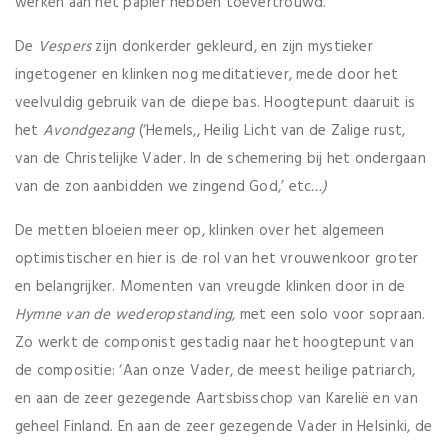
werken aan het papier hebben toevertrouwd.
De
Vespers
zijn donkerder gekleurd, en zijn mystieker
ingetogener en klinken nog meditatiever, mede door het
veelvuldig gebruik van de diepe bas. Hoogtepunt daaruit is
het
Avondgezang
(‘Hemels,, Heilig Licht van de Zalige rust,
van de Christelijke Vader. In de schemering bij het ondergaan
van de zon aanbidden we zingend God,’ etc
…)
De metten bloeien meer op, klinken over het algemeen
optimistischer en hier is de rol van het vrouwenkoor groter
en belangrijker. Momenten van vreugde klinken door in de
Hymne van de wederopstanding,
met een solo voor sopraan.
Zo werkt de componist gestadig naar het hoogtepunt van
de compositie: ‘Aan onze Vader, de meest heilige patriarch,
en aan de zeer gezegende Aartsbisschop van Karelië en van
geheel Finland. En aan de zeer gezegende Vader in Helsinki, de