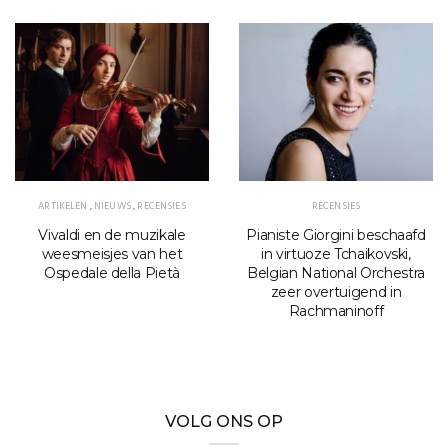
ARTIKELEN
,
NIEUWS
,
RECENSIES
RECENSIES
Vivaldi en de muzikale
Pianiste Giorgini beschaafd
weesmeisjes van het
in virtuoze Tchaikovski,
Ospedale della Pietà
Belgian National Orchestra
zeer overtuigend in
Rachmaninoff
VOLG ONS OP