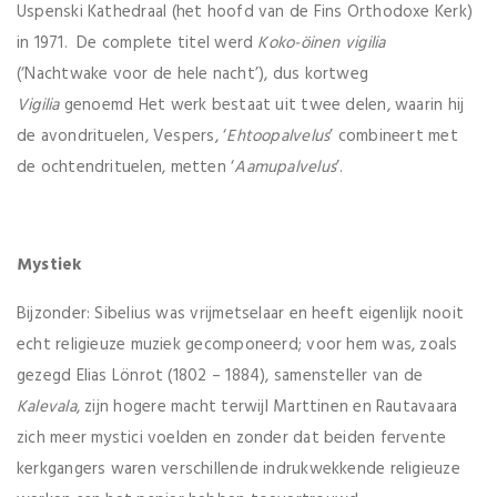
Uspenski Kathedraal (het hoofd van de Fins Orthodoxe Kerk)
in 1971. De complete titel werd
Koko-öinen vigilia
(‘Nachtwake voor de hele nacht’), dus kortweg
Vigilia
genoemd Het werk bestaat uit twee delen, waarin hij
de avondrituelen, Vespers, ‘
Ehtoopalvelus
’ combineert met
de ochtendrituelen, metten ‘
Aamupalvelus
’.
Mystiek
Bijzonder: Sibelius was vrijmetselaar en heeft eigenlijk nooit
echt religieuze muziek gecomponeerd; voor hem was, zoals
gezegd Elias Lönrot (1802 – 1884), samensteller van de
Kalevala
, zijn hogere macht terwijl Marttinen en Rautavaara
zich meer mystici voelden en zonder dat beiden fervente
kerkgangers waren verschillende indrukwekkende religieuze