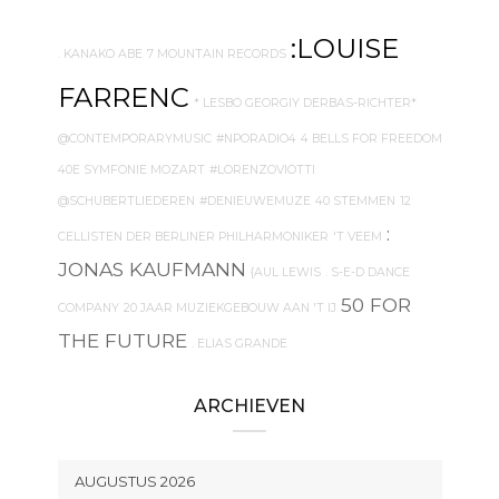
:LOUISE
. KANAKO ABE
7 MOUNTAIN RECORDS
FARRENC
* LESBO GEORGIY DERBAS-RICHTER*
@CONTEMPORARYMUSIC
#NPORADIO4
4 BELLS FOR FREEDOM
40E SYMFONIE MOZART
#LORENZOVIOTTI
@SCHUBERTLIEDEREN
#DENIEUWEMUZE
40 STEMMEN
12
:
CELLISTEN DER BERLINER PHILHARMONIKER
'T VEEM
JONAS KAUFMANN
{AUL LEWIS
. S-E-D DANCE
50 FOR
COMPANY
20 JAAR MUZIEKGEBOUW AAN 'T IJ
THE FUTURE
. ELIAS GRANDE
ARCHIEVEN
AUGUSTUS 2026