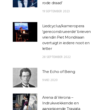
rode draad’
19 SEPTEMBER 2023
Liedcyclus/kameropera
‘gereconstrueerde’ brieven
vriendin Piet Mondriaan
overtuigt in iedere noot en
letter
28 SEPTEMBER 2022
The Echo of Being
9 MEI 2020
Arena di Verona –
Indrukwekkende en
aangrijpende Traviata