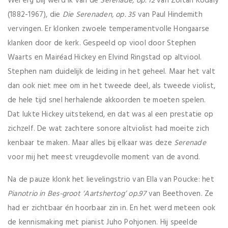
Wel erg blij werd ik van de
Serenade, op. 12
van Zoltan Kodály
(1882-1967), die
Die Serenaden, op. 35
van Paul Hindemith
vervingen. Er klonken zwoele temperamentvolle Hongaarse
klanken door de kerk. Gespeeld op viool door Stephen
Waarts en Mairéad Hickey en Elvind Ringstad op altviool.
Stephen nam duidelijk de leiding in het geheel. Maar het valt
dan ook niet mee om in het tweede deel, als tweede violist,
de hele tijd snel herhalende akkoorden te moeten spelen.
Dat lukte Hickey uitstekend, en dat was al een prestatie op
zichzelf. De wat zachtere sonore altviolist had moeite zich
kenbaar te maken. Maar alles bij elkaar was deze
Serenade
voor mij het meest vreugdevolle moment van de avond.
Na de pauze klonk het lievelingstrio van Ella van Poucke: het
Pianotrio in Bes-groot ‘Aartshertog’ op.97
van Beethoven. Ze
had er zichtbaar én hoorbaar zin in. En het werd meteen ook
de kennismaking met pianist Juho Pohjonen. Hij speelde