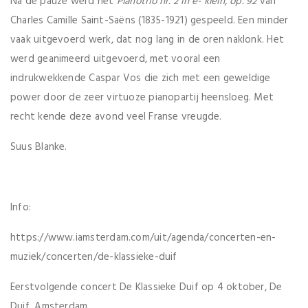
Na de pauze werd het
Pianotrio nr. 2 in e- klein, op. 92
van
Charles Camille Saint-Saëns (1835-1921) gespeeld. Een minder
vaak uitgevoerd werk, dat nog lang in de oren naklonk. Het
werd geanimeerd uitgevoerd, met vooral een
indrukwekkende Caspar Vos die zich met een geweldige
power door de zeer virtuoze pianopartij heensloeg. Met
recht kende deze avond veel Franse vreugde.
Suus Blanke.
Info:
https://www.iamsterdam.com/uit/agenda/concerten-en-
muziek/concerten/de-klassieke-duif
Eerstvolgende concert De Klassieke Duif op 4 oktober, De
Duif, Amsterdam