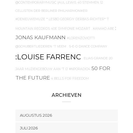
@CONTEMPORARYMUSIC
{AUL LEWIS
40 STEMMEN
12
CELLISTEN DER BERLINER PHILHARMONIKER
#DENIEUWEMUZE
* LESBO GEORGIY DERBAS-RICHTER*
7
:
MOUNTAIN RECORDS
40E SYMFONIE MOZART
. KANAKO ABE
JONAS KAUFMANN
#LORENZOVIOTTI
@SCHUBERTLIEDEREN
'T VEEM
. S-E-D DANCE COMPANY
:LOUISE FARRENC
. ELIAS GRANDE
20
50 FOR
JAAR MUZIEKGEBOUW AAN 'T IJ
#NPORADIO4
THE FUTURE
4 BELLS FOR FREEDOM
ARCHIEVEN
AUGUSTUS 2026
JULI 2026