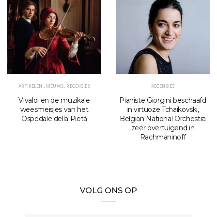
ARTIKELEN
,
NIEUWS
,
RECENSIES
RECENSIES
Vivaldi en de muzikale
Pianiste Giorgini beschaafd
weesmeisjes van het
in virtuoze Tchaikovski,
Ospedale della Pietà
Belgian National Orchestra
zeer overtuigend in
Rachmaninoff
VOLG ONS OP