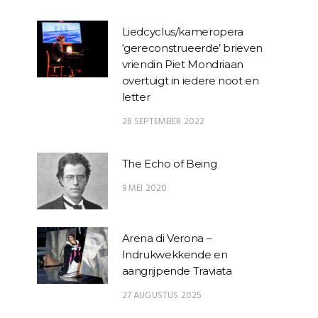
Liedcyclus/kameropera
‘gereconstrueerde’ brieven
vriendin Piet Mondriaan
overtuigt in iedere noot en
letter
28 SEPTEMBER 2022
The Echo of Being
9 MEI 2020
Arena di Verona –
Indrukwekkende en
aangrijpende Traviata
27 AUGUSTUS 2025