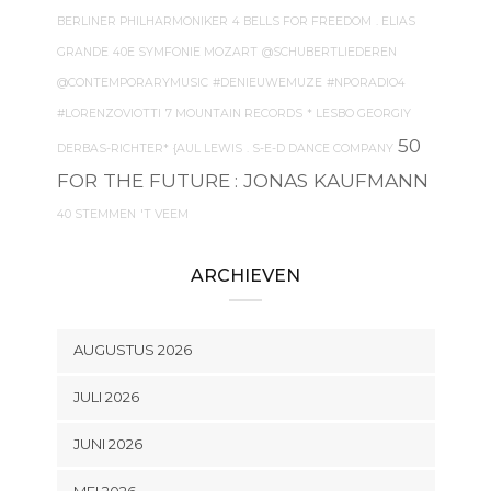
BERLINER PHILHARMONIKER
4 BELLS FOR FREEDOM
. ELIAS
GRANDE
40E SYMFONIE MOZART
@SCHUBERTLIEDEREN
@CONTEMPORARYMUSIC
#DENIEUWEMUZE
#NPORADIO4
#LORENZOVIOTTI
7 MOUNTAIN RECORDS
* LESBO GEORGIY
50
DERBAS-RICHTER*
{AUL LEWIS
. S-E-D DANCE COMPANY
FOR THE FUTURE
: JONAS KAUFMANN
40 STEMMEN
'T VEEM
ARCHIEVEN
AUGUSTUS 2026
JULI 2026
JUNI 2026