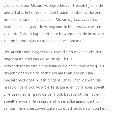
zoals niet door Mozart voorgeschreven tremoli tijdens de
orkesttutti. In het eerste deel traden de blazers, die een
prominent aandeel in veel van Mozarts
pianoconcerten
hebben, niet erg op de voorgrond. In het
Andante
waren
zeker de fluit en fagot beter te bewonderen, de intonatie
van de hoorns was daarentegen soms onvast.
Het afsluitende
allegro
klonk levendig en ook hier viel het
ongehaaste spel van de solist op. Het is
bewonderenswaardig hoe iemand die toch voornamelijk als
dirigent optreedt zo technisch gaaf kan spelen. Qua
begaafdheid doet hij aan dirigent Lahav Shani denken die
naast dirigent ook voortreffelijk piano en contrabas speelt.
Emelyanychev is naast dirigent ook klavecinist, pianist en hij
speelt slagwerk. Je vraagt je af waar zulke musici de tijd
vandaan halen om zoveel zaken zo goed te doen of zou het