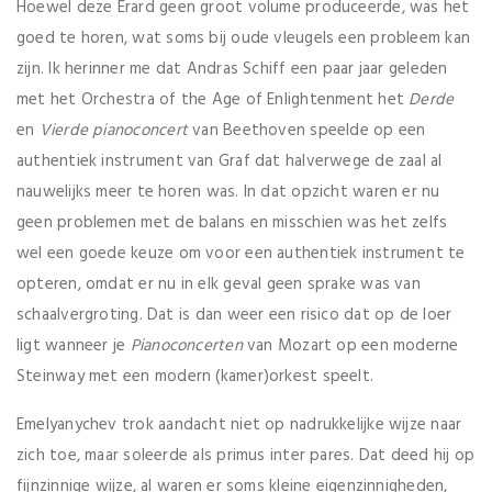
Hoewel deze Erard geen groot volume produceerde, was het
goed te horen, wat soms bij oude vleugels een probleem kan
zijn. Ik herinner me dat Andras Schiff een paar jaar geleden
met het Orchestra of the Age of Enlightenment het
Derde
en
Vierde pianoconcert
van Beethoven speelde op een
authentiek instrument van Graf dat halverwege de zaal al
nauwelijks meer te horen was. In dat opzicht waren er nu
geen problemen met de balans en misschien was het zelfs
wel een goede keuze om voor een authentiek instrument te
opteren, omdat er nu in elk geval geen sprake was van
schaalvergroting. Dat is dan weer een risico dat op de loer
ligt wanneer je
Pianoconcerten
van Mozart op een moderne
Steinway met een modern (kamer)orkest speelt.
Emelyanychev trok aandacht niet op nadrukkelijke wijze naar
zich toe, maar soleerde als primus inter pares. Dat deed hij op
fijnzinnige wijze, al waren er soms kleine eigenzinnigheden,