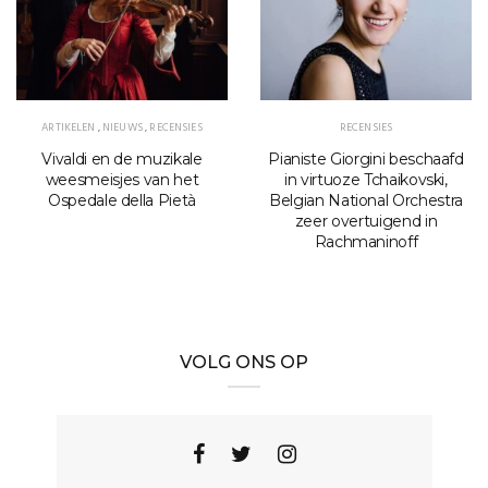
ARTIKELEN
,
NIEUWS
,
RECENSIES
RECENSIES
Vivaldi en de muzikale
Pianiste Giorgini beschaafd
weesmeisjes van het
in virtuoze Tchaikovski,
Ospedale della Pietà
Belgian National Orchestra
zeer overtuigend in
Rachmaninoff
VOLG ONS OP