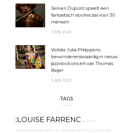
Jeroen Dupont speelt een
fantastisch vioolrecital voor 30
mensen
7 JUNI 2020
Violiste Julia Philippens
bewonderenswaardig in nieuw
jazzvioolconcert van Thomas
Beijer
5 JUNI 2022
TAGS
:LOUISE FARRENC
20 JAAR
MUZIEKGEBOUW AAN 'T IJ
. KANAKO ABE
12 CELLISTEN DER