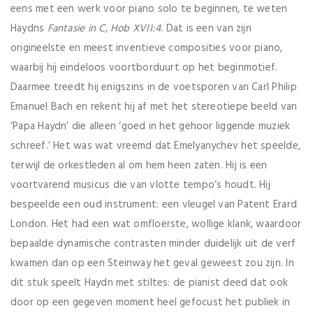
eens met een werk voor piano solo te beginnen, te weten
Haydns
Fantasie in C, Hob XVII:4
. Dat is een van zijn
origineelste en meest inventieve composities voor piano,
waarbij hij eindeloos voortborduurt op het beginmotief.
Daarmee treedt hij enigszins in de voetsporen van Carl Philip
Emanuel Bach en rekent hij af met het stereotiepe beeld van
‘Papa Haydn’ die alleen ‘goed in het gehoor liggende muziek
schreef.’ Het was wat vreemd dat Emelyanychev het speelde,
terwijl de orkestleden al om hem heen zaten. Hij is een
voortvarend musicus die van vlotte tempo’s houdt. Hij
bespeelde een oud instrument: een vleugel van Patent Erard
London. Het had een wat omfloerste, wollige klank, waardoor
bepaalde dynamische contrasten minder duidelijk uit de verf
kwamen dan op een Steinway het geval geweest zou zijn. In
dit stuk speelt Haydn met stiltes: de pianist deed dat ook
door op een gegeven moment heel gefocust het publiek in