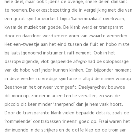
hele deel, maar ook tijdens de overige, snelle delen dansant
te noemen. De orkestbezetting die in vergelijking met die van
een groot symfonieorkest bijna ‘kamermuzikaal’ overkwam,
kwam de muziek ten goede. De klank werd er transparant
door en daardoor werd iedere vorm van zwaarte vermeden.
Het een-tweetje aan het eind tussen de fluit en hobo miste
bij laatstgenoemd instrument raffinement. Ook in het
daaropvolgende, vlot gespeelde
allegro
had de solopassage
van de hobo verfijnder kunnen klinken. Een bijzonder moment
in deze verder zo vredige symfonie is altijd de manier waarop
Beethoven het onweer vormgeeft. Emelyanychev bouwde
dit mooi op, zonder in uitersten te vervallen, zo was de
piccolo dit keer minder ‘snerpend’ dan je hem vaak hoort.
Door de transparante klank vielen bepaalde details, zoals de
‘rommelende’ contrabassen ‘ineens’ goed op. Fraai waren het
diminuendo in de strijkers en de doffe klap op de trom aan