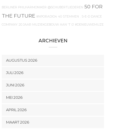
50 FOR
BERLINER PHILHARMONIKER
@SCHUBERTLIEDEREN
THE FUTURE
#NPORADIO4
40 STEMMEN
. S-E-D DANCE
COMPANY
20 JAAR MUZIEKGEBOUW AAN 'T IJ
#DENIEUWEMUZE
ARCHIEVEN
AUGUSTUS 2026
JULI 2026
JUNI 2026
MEI 2026
APRIL 2026
MAART 2026