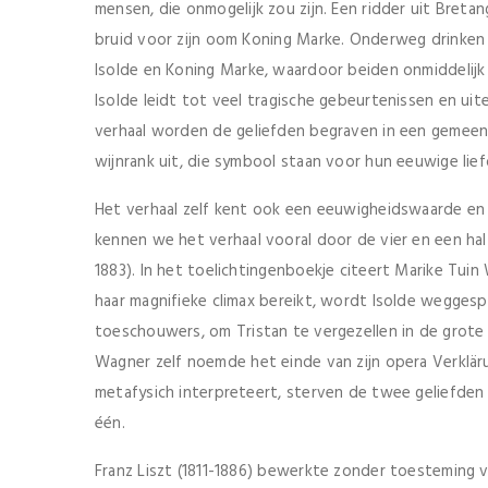
mensen, die onmogelijk zou zijn. Een ridder uit Bretang
bruid voor zijn oom Koning Marke. Onderweg drinken
Isolde en Koning Marke, waardoor beiden onmiddelijk 
Isolde leidt tot veel tragische gebeurtenissen en uite
verhaal worden de geliefden begraven in een gemeensc
wijnrank uit, die symbool staan voor hun eeuwige lief
Het verhaal zelf kent ook een eeuwigheidswaarde en 
kennen we het verhaal vooral door de vier en een ha
1883). In het toelichtingenboekje citeert Marike Tui
haar magnifieke climax bereikt, wordt Isolde weggesp
toeschouwers, om Tristan te vergezellen in de grote 
Wagner zelf noemde het einde van zijn opera Verklär
metafysich interpreteert, sterven de twee geliefden
één.
Franz Liszt (1811-1886) bewerkte zonder toesteming