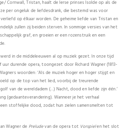
e/ Cornwall, Tristan, haalt de Ierse prinses Isolde op als de
 ze per ongeluk de liefdesdrank, die bestemd was voor
verliefd op élkaar worden. De geheime liefde van Tristan en
ndelijk zullen zij beiden sterven. In sommige versies van het
happelijk graf, en groeien er een rozenstruik en een
de.
werd in de middeleeuwen al op muziek gezet. In onze tijd
lf uur durende opera, toongezet door Richard Wagner (1813-
n Wagners woorden: ‘Als de muziek hoger en hoger stijgt en
oeld op de top van het lied, voorbij de treurende
golf van de wereldadem (…) Nacht, dood en liefde zijn één.’
ung (gedaanteverandering). Wanneer je het verhaal
 een stoffelijke dood, zodat hun zielen samensmelten tot
 van Wagner de
Prelude
van de opera tot
Vorspiel
en het slot