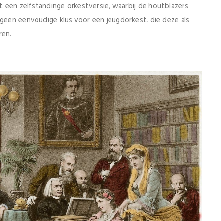
ot een zelfstandinge orkestversie, waarbij de houtblazers
 geen eenvoudige klus voor een jeugdorkest, die deze als
ren.