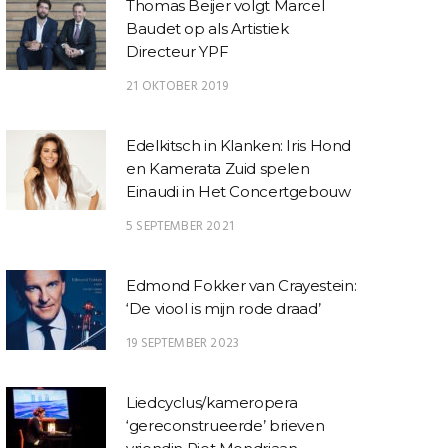
Thomas Beijer volgt Marcel
Baudet op als Artistiek
Directeur YPF
21 OKTOBER 2019
Edelkitsch in Klanken: Iris Hond
en Kamerata Zuid spelen
Einaudi in Het Concertgebouw
5 SEPTEMBER 2021
Edmond Fokker van Crayestein:
‘De viool is mijn rode draad’
19 SEPTEMBER 2023
Liedcyclus/kameropera
‘gereconstrueerde’ brieven