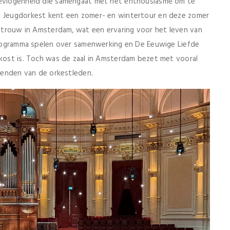
 bevlogenheid die samengaat met het enthousiasme om te
al Jeugdorkest kent een zomer- en wintertour en deze zomer
egetrouw in Amsterdam, wat een ervaring voor het leven van
 programma spelen over samenwerking en De Eeuwige Liefde
 kost is. Toch was de zaal in Amsterdam bezet met vooral
rienden van de orkestleden.