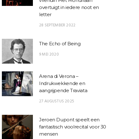
vriendin Piet Mondriaan
overtuigt in iedere noot en
letter
28 SEPTEMBER 2022
The Echo of Being
9 MEI 2020
Arena di Verona –
Indrukwekkende en
aangrijpende Traviata
27 AUGUSTUS 2025
Jeroen Dupont speelt een
fantastisch vioolrecital voor 30
mensen