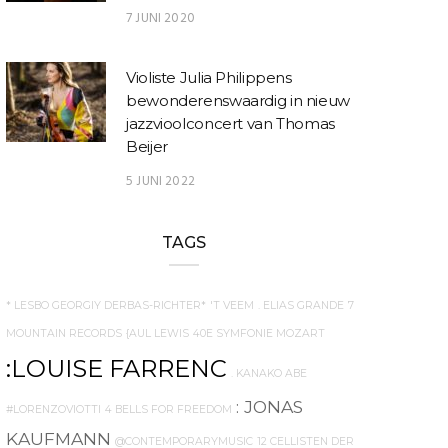
7 JUNI 2020
Violiste Julia Philippens
bewonderenswaardig in nieuw
jazzvioolconcert van Thomas
Beijer
5 JUNI 2022
TAGS
* LESBO GEORGIY DERBAS-RICHTER*
'T VEEM
. ELIAS GRANDE
7
MOUNTAIN RECORDS
{AUL LEWIS
40E SYMFONIE MOZART
:LOUISE FARRENC
. KANAKO ABE
: JONAS
#LORENZOVIOTTI
4 BELLS FOR FREEDOM
KAUFMANN
@CONTEMPORARYMUSIC
12 CELLISTEN DER