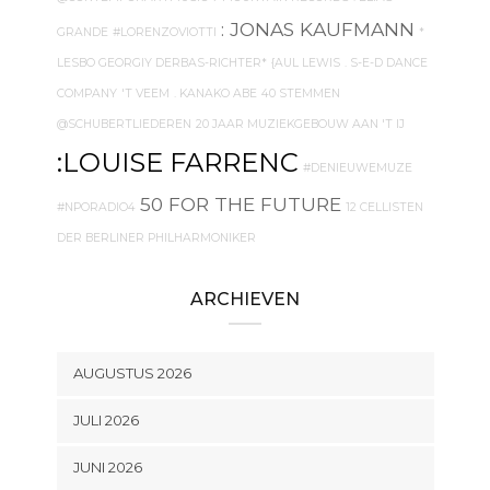
: JONAS KAUFMANN
GRANDE
#LORENZOVIOTTI
*
LESBO GEORGIY DERBAS-RICHTER*
{AUL LEWIS
. S-E-D DANCE
COMPANY
'T VEEM
. KANAKO ABE
40 STEMMEN
@SCHUBERTLIEDEREN
20 JAAR MUZIEKGEBOUW AAN 'T IJ
:LOUISE FARRENC
#DENIEUWEMUZE
50 FOR THE FUTURE
#NPORADIO4
12 CELLISTEN
DER BERLINER PHILHARMONIKER
ARCHIEVEN
AUGUSTUS 2026
JULI 2026
JUNI 2026