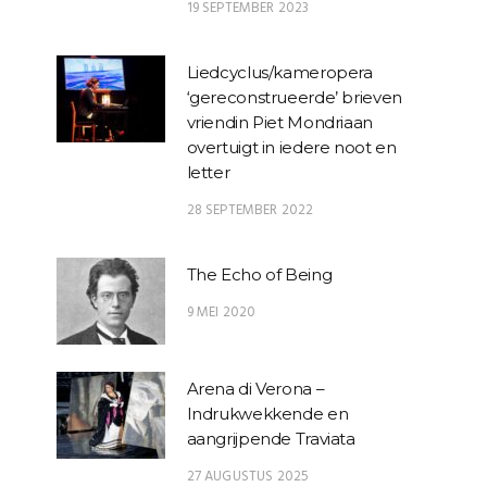
19 SEPTEMBER 2023
Liedcyclus/kameropera
‘gereconstrueerde’ brieven
vriendin Piet Mondriaan
overtuigt in iedere noot en
letter
28 SEPTEMBER 2022
The Echo of Being
9 MEI 2020
Arena di Verona –
Indrukwekkende en
aangrijpende Traviata
27 AUGUSTUS 2025