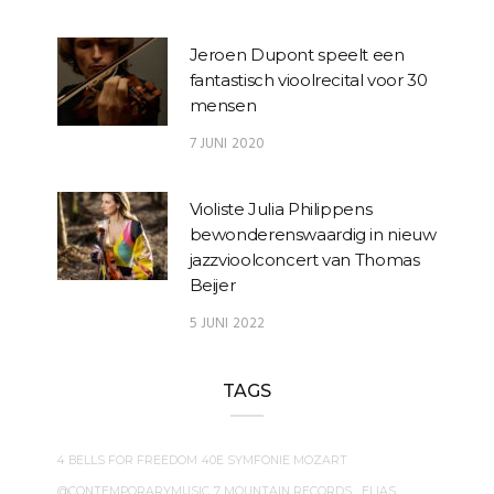
Jeroen Dupont speelt een
fantastisch vioolrecital voor 30
mensen
7 JUNI 2020
Violiste Julia Philippens
bewonderenswaardig in nieuw
jazzvioolconcert van Thomas
Beijer
5 JUNI 2022
TAGS
4 BELLS FOR FREEDOM
40E SYMFONIE MOZART
@CONTEMPORARYMUSIC
7 MOUNTAIN RECORDS
. ELIAS