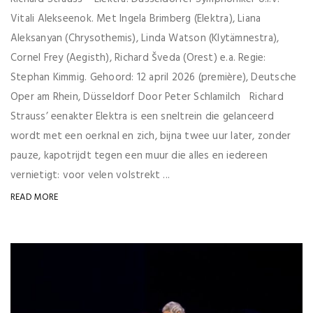
Vitali Alekseenok. Met Ingela Brimberg (Elektra), Liana
Aleksanyan (Chrysothemis), Linda Watson (Klytämnestra),
Cornel Frey (Aegisth), Richard Šveda (Orest) e.a. Regie:
Stephan Kimmig. Gehoord: 12 april 2026 (première), Deutsche
Oper am Rhein, Düsseldorf Door Peter Schlamilch Richard
Strauss’ eenakter Elektra is een sneltrein die gelanceerd
wordt met een oerknal en zich, bijna twee uur later, zonder
pauze, kapotrijdt tegen een muur die alles en iedereen
vernietigt: voor velen volstrekt ...
READ MORE