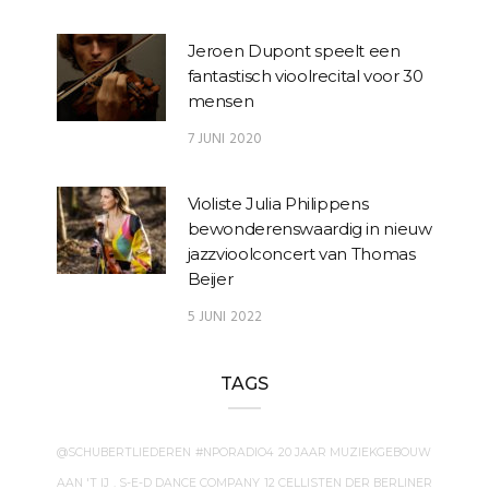
Jeroen Dupont speelt een
fantastisch vioolrecital voor 30
mensen
7 JUNI 2020
Violiste Julia Philippens
bewonderenswaardig in nieuw
jazzvioolconcert van Thomas
Beijer
5 JUNI 2022
TAGS
@SCHUBERTLIEDEREN
#NPORADIO4
20 JAAR MUZIEKGEBOUW
AAN 'T IJ
. S-E-D DANCE COMPANY
12 CELLISTEN DER BERLINER