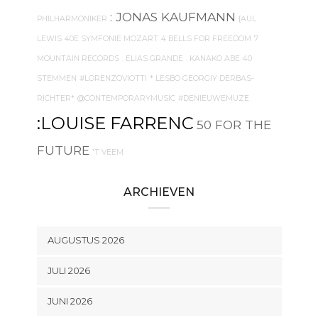
: JONAS KAUFMANN
PHILHARMONIKER
{AUL
LEWIS
40E SYMFONIE MOZART
4 BELLS FOR FREEDOM
7
MOUNTAIN RECORDS
. ELIAS GRANDE
. KANAKO ABE
40
STEMMEN
#LORENZOVIOTTI
* LESBO GEORGIY DERBAS-
RICHTER*
@CONTEMPORARYMUSIC
#DENIEUWEMUZE
:LOUISE FARRENC
50 FOR THE
FUTURE
'T VEEM
ARCHIEVEN
AUGUSTUS 2026
JULI 2026
JUNI 2026