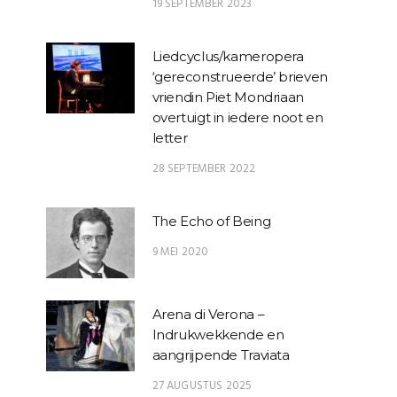
19 SEPTEMBER 2023
Liedcyclus/kameropera
‘gereconstrueerde’ brieven
vriendin Piet Mondriaan
overtuigt in iedere noot en
letter
28 SEPTEMBER 2022
The Echo of Being
9 MEI 2020
Arena di Verona –
Indrukwekkende en
aangrijpende Traviata
27 AUGUSTUS 2025