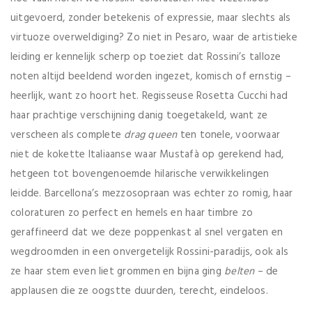
uitgevoerd, zonder betekenis of expressie, maar slechts als
virtuoze overweldiging? Zo niet in Pesaro, waar de artistieke
leiding er kennelijk scherp op toeziet dat Rossini’s talloze
noten altijd beeldend worden ingezet, komisch of ernstig –
heerlijk, want zo hoort het. Regisseuse Rosetta Cucchi had
haar prachtige verschijning danig toegetakeld, want ze
verscheen als complete
drag queen
ten tonele, voorwaar
niet de kokette Italiaanse waar Mustafà op gerekend had,
hetgeen tot bovengenoemde hilarische verwikkelingen
leidde. Barcellona’s mezzosopraan was echter zo romig, haar
coloraturen zo perfect en hemels en haar timbre zo
geraffineerd dat we deze poppenkast al snel vergaten en
wegdroomden in een onvergetelijk Rossini-paradijs, ook als
ze haar stem even liet grommen en bijna ging
belten
– de
applausen die ze oogstte duurden, terecht, eindeloos.