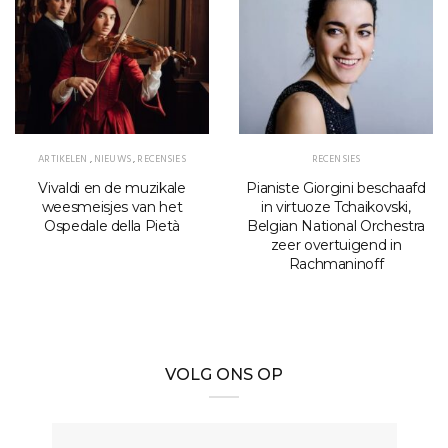
ARTIKELEN
,
NIEUWS
,
RECENSIES
RECENSIES
Vivaldi en de muzikale
Pianiste Giorgini beschaafd
weesmeisjes van het
in virtuoze Tchaikovski,
Ospedale della Pietà
Belgian National Orchestra
zeer overtuigend in
Rachmaninoff
VOLG ONS OP