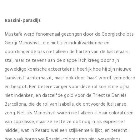
Rossini-paradijs
Mustafà werd fenomenaal gezongen door de Georgische bas
Giorgi Manoshvili, die met zijn indrukwekkende en
doordringende bas niet alleen de harten van de luisteraars
stal, maar ze tevens aan de slappe lach kreeg door zijn
geweldige komische acteertalent: heerlijk hoe hij zijn nieuwe
‘aanwinst’ achterna zit, maar ook door ‘haar’ wordt vernederd
en bespot. Een betere zanger voor deze rol kon ik me bijna
niet indenken, en datzelfde gold voor de Triestse Daniela
Barcellona, die de rol van Isabella, de ontvoerde Italiaanse,
zong. Net als Manoshvili waren niet alleen al haar coloraturen
van topklasse, maar ze zette ze ook nog in als expressief
middel, wat in Pesaro wel een stijlkenmerk lijkt, en terecht:
hoe vaak horen we Rossini-coloraturen niet wezenloos