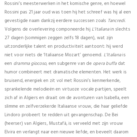
Rossini’s meesterwerken in het komische genre, en hoewel
Rossini pas 21 jaar oud was toen hij het schreef was hij al een
gevestigde naam dankzij eerdere successen zoals
Tancredi
.
Volgens de overlevering componeerde hij
L’Italiana
in slechts
27 dagen (sommigen zeggen zelfs 18 dagen), wat zijn
uitzonderlijke talent en productiviteit aantoont: hij werd
niet voor niets de ‘Italiaanse Mozart’ genoemd.
L’Italiana
is
een
dramma giocoso
, een subgenre van de
opera buffa
dat
humor combineert met dramatische elementen. Het werk is
bruisend, energiek en zit vol met Rossini’s kenmerkende,
sprankelende melodieën en virtuoze vocale partijen, speelt
zich af in Algiers en draait om de avonturen van Isabella, een
slimme en zelfverzekerde Italiaanse vrouw, die haar geliefde
Lindoro probeert te redden uit gevangenschap. De Bei
(heerser) van Algiers, Mustafà, is verveeld met zijn vrouw
Elvira en verlangt naar een nieuwe liefde, en beveelt daarom