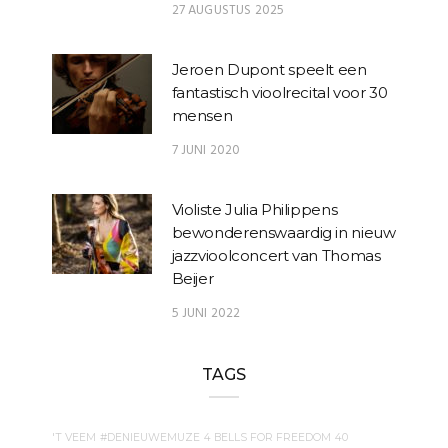
27 AUGUSTUS 2025
Jeroen Dupont speelt een
fantastisch vioolrecital voor 30
mensen
7 JUNI 2020
Violiste Julia Philippens
bewonderenswaardig in nieuw
jazzvioolconcert van Thomas
Beijer
5 JUNI 2022
TAGS
'T VEEM
#DENIEUWEMUZE
4 BELLS FOR FREEDOM
40