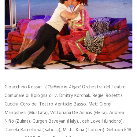
Gioacchino Rossini:
L’Italiana in Algeri.
Orchestra del Teatro
Comunale di Bologna o.l.v. Dmitry Korchak. Regie: Rosetta
Cucchi. Coro del Teatro Ventidio Basso. Met: Giorgi
Manoshvili (Mustafà), Vittoriana De Amicis (Elvira), Andrea
Niño (Zulma), Gurgen Baveyan (Haly), Josh Lovell (Lindoro),
Daniela Barcellona (Isabella), Misha Kiria (Taddeo). Gehoord: 18