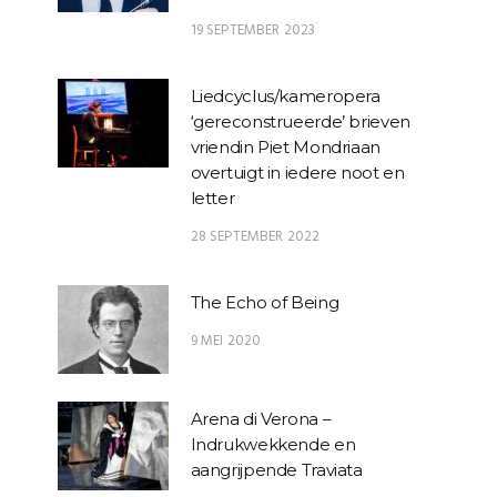
19 SEPTEMBER 2023
Liedcyclus/kameropera
‘gereconstrueerde’ brieven
vriendin Piet Mondriaan
overtuigt in iedere noot en
letter
28 SEPTEMBER 2022
The Echo of Being
9 MEI 2020
Arena di Verona –
Indrukwekkende en
aangrijpende Traviata