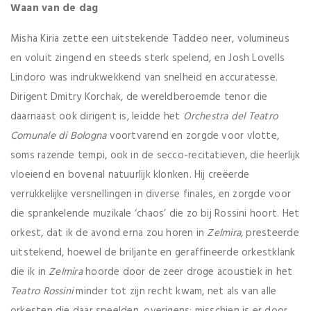
Waan van de dag
Misha Kiria zette een uitstekende Taddeo neer, volumineus
en voluit zingend en steeds sterk spelend, en Josh Lovells
Lindoro was indrukwekkend van snelheid en accuratesse.
Dirigent Dmitry Korchak, de wereldberoemde tenor die
daarnaast ook dirigent is, leidde het
Orchestra del Teatro
Comunale di Bologna
voortvarend en zorgde voor vlotte,
soms razende tempi, ook in de secco-recitatieven, die heerlijk
vloeiend en bovenal natuurlijk klonken. Hij creëerde
verrukkelijke versnellingen in diverse finales, en zorgde voor
die sprankelende muzikale ‘chaos’ die zo bij Rossini hoort. Het
orkest, dat ik de avond erna zou horen in
Zelmira,
presteerde
uitstekend, hoewel de briljante en geraffineerde orkestklank
die ik in
Zelmira
hoorde door de zeer droge acoustiek in het
Teatro Rossini
minder tot zijn recht kwam, net als van alle