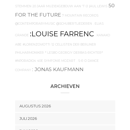
50
STEMMEN
20 JAAR MUZIEKGEBOUW AAN 'T IJ
{AUL LEWIS
FOR THE FUTURE
7 MOUNTAIN RECORDS
@CONTEMPORARYMUSIC
@SCHUBERTLIEDEREN
. ELIAS
:LOUISE FARRENC
GRANDE
. KANAKO
ABE
#LORENZOVIOTTI
12 CELLISTEN DER BERLINER
PHILHARMONIKER
* LESBO GEORGIY DERBAS-RICHTER*
#NPORADIO4
40E SYMFONIE MOZART
. S-E-D DANCE
: JONAS KAUFMANN
COMPANY
ARCHIEVEN
AUGUSTUS 2026
JULI 2026