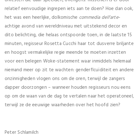
orkesten die daar speelden, overigens: misschien is er door
relatief eenvoudige ingrepen iets aan te doen? Hoe dan ook,
het was een heerlijke, dolkomische
commedia dell’arte
-
achtige avond van wereldniveau met uitstekend decor en
dito belichting, die helaas ontspoorde toen, in de laatste 15
minuten, regisseur Rosetta Cucchi haar tot dusverre briljante
en hoogst vermakelijke regie meende te moeten inzetten
voor een belegen Woke-statement waar inmiddels helemaal
niemand meer op zit te wachten: genderflcuïditeit en andere
onzinnigheden vlogen ons om de oren, terwijl de zangers
dapper doorzongen – wanneer houden regisseurs nou eens
op om de waan van de dag te vertalen naar het operatoneel,
terwijl ze de eeuwige waarheden over het hoofd zien?
Peter Schlamilch