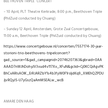
BEETHOVEN TRIPLE CONCERT
– 10 April, PLT Theatre Kerkrade, 8:00 p.m., Beethoven Triple
(PhilZuid conducted by Chuang)
– Sunday 12 April, Amsterdam, Grote Zaal Concertgebouw,
11:00 a.m., Beethoven Triple (PhilZuid conducted by Chuang)
https://www.concertgebouw.nl/concerten/7557174-30-jaar-
storioni-trio-beethovens-tripelconcert?
gad_source=1&gad_campaignid=20746207363&gbraid=0AA
AAAD7nWJhDohyJV3vud4v117Xx_XFuN&gclid=Cj0KCQiAgvPK
BhCxARIsAOlK_ErRJARZbY1s4b3fyW0F1rsIjdKq9_XMEhQZPDU
JjvRQyJS-U7yGszQaAmMSEALw_wcB
AMARE DEN HAAG