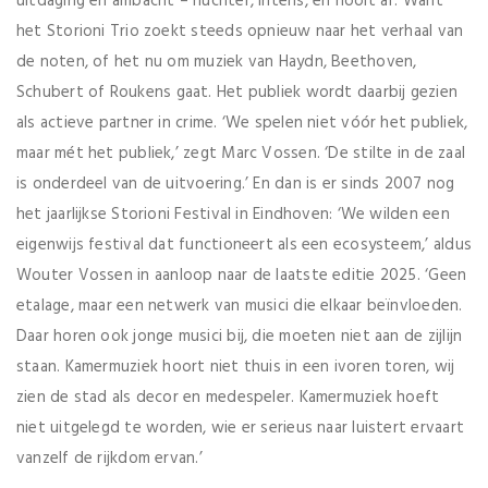
uitdaging en ambacht – nuchter, intens, en nooit af. Want
het Storioni Trio zoekt steeds opnieuw naar het verhaal van
de noten, of het nu om muziek van Haydn, Beethoven,
Schubert of Roukens gaat. Het publiek wordt daarbij gezien
als actieve partner in crime. ‘We spelen niet vóór het publiek,
maar mét het publiek,’ zegt Marc Vossen. ‘De stilte in de zaal
is onderdeel van de uitvoering.’ En dan is er sinds 2007 nog
het jaarlijkse Storioni Festival in Eindhoven: ‘We wilden een
eigenwijs festival dat functioneert als een ecosysteem,’ aldus
Wouter Vossen in aanloop naar de laatste editie 2025. ‘Geen
etalage, maar een netwerk van musici die elkaar beïnvloeden.
Daar horen ook jonge musici bij, die moeten niet aan de zijlijn
staan. Kamermuziek hoort niet thuis in een ivoren toren, wij
zien de stad als decor en medespeler. Kamermuziek hoeft
niet uitgelegd te worden, wie er serieus naar luistert ervaart
vanzelf de rijkdom ervan.’