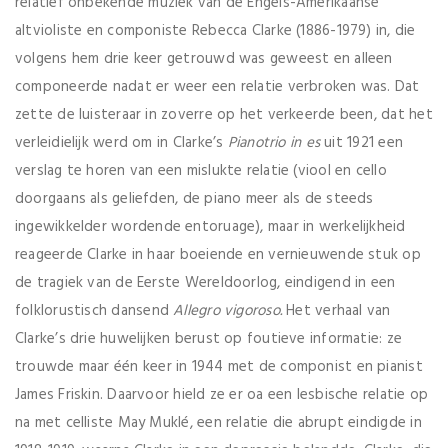
relatief onbekende muziek van de Engels-Amerikaanse
altvioliste en componiste Rebecca Clarke (1886-1979) in, die
volgens hem drie keer getrouwd was geweest en alleen
componeerde nadat er weer een relatie verbroken was. Dat
zette de luisteraar in zoverre op het verkeerde been, dat het
verleidielijk werd om in Clarke’s
Pianotrio in es
uit 1921 een
verslag te horen van een mislukte relatie (viool en cello
doorgaans als geliefden, de piano meer als de steeds
ingewikkelder wordende entoruage), maar in werkelijkheid
reageerde Clarke in haar boeiende en vernieuwende stuk op
de tragiek van de Eerste Wereldoorlog, eindigend in een
folklorustisch dansend
Allegro vigoroso.
Het verhaal van
Clarke’s drie huwelijken berust op foutieve informatie: ze
trouwde maar één keer in 1944 met de componist en pianist
James Friskin. Daarvoor hield ze er oa een lesbische relatie op
na met celliste May Muklé, een relatie die abrupt eindigde in