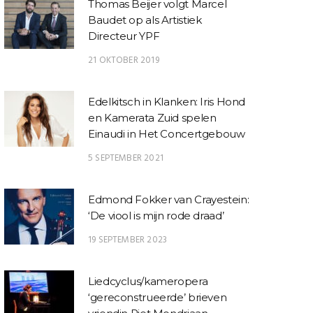
Thomas Beijer volgt Marcel
Baudet op als Artistiek
Directeur YPF
21 OKTOBER 2019
Edelkitsch in Klanken: Iris Hond
en Kamerata Zuid spelen
Einaudi in Het Concertgebouw
5 SEPTEMBER 2021
Edmond Fokker van Crayestein:
‘De viool is mijn rode draad’
19 SEPTEMBER 2023
Liedcyclus/kameropera
‘gereconstrueerde’ brieven