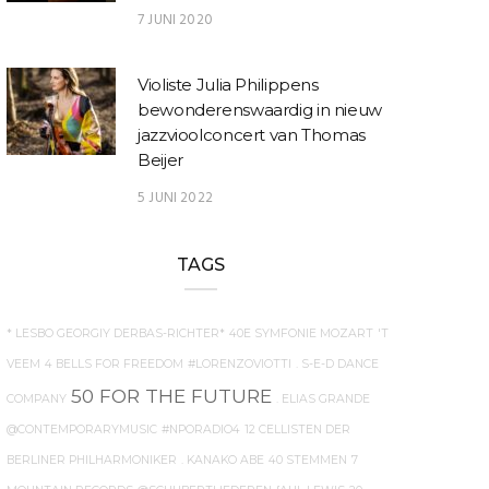
7 JUNI 2020
Violiste Julia Philippens
bewonderenswaardig in nieuw
jazzvioolconcert van Thomas
Beijer
5 JUNI 2022
TAGS
* LESBO GEORGIY DERBAS-RICHTER*
40E SYMFONIE MOZART
'T
VEEM
4 BELLS FOR FREEDOM
#LORENZOVIOTTI
. S-E-D DANCE
50 FOR THE FUTURE
COMPANY
. ELIAS GRANDE
@CONTEMPORARYMUSIC
#NPORADIO4
12 CELLISTEN DER
BERLINER PHILHARMONIKER
. KANAKO ABE
40 STEMMEN
7