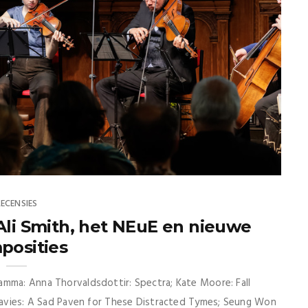
RECENSIES
Ali Smith, het NEuE en nieuwe
posities
amma: Anna Thorvaldsdottir: Spectra; Kate Moore: Fall
 Davies: A Sad Paven for These Distracted Tymes; Seung Won