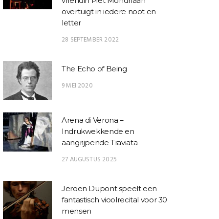
vriendin Piet Mondriaan
overtuigt in iedere noot en
letter
28 SEPTEMBER 2022
The Echo of Being
9 MEI 2020
Arena di Verona –
Indrukwekkende en
aangrijpende Traviata
27 AUGUSTUS 2025
Jeroen Dupont speelt een
fantastisch vioolrecital voor 30
mensen