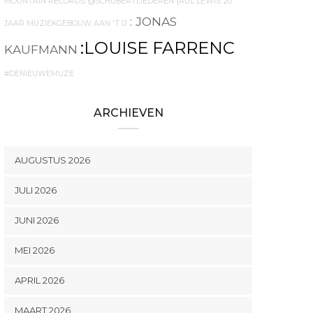
MOUNTAIN RECORDS
@SCHUBERTLIEDEREN
{AUL LEWIS
20
: JONAS
JAAR MUZIEKGEBOUW AAN 'T IJ
:LOUISE FARRENC
KAUFMANN
#DENIEUWEMUZE
ARCHIEVEN
AUGUSTUS 2026
JULI 2026
JUNI 2026
MEI 2026
APRIL 2026
MAART 2026