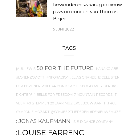
bewonderenswaardig in nieuw
jazzvioolconcert van Thomas
Beijer
5 JUNI 2022
TAGS
50 FOR THE FUTURE
{AUL LEWIS
. KANAKO ABE
#LORENZOVIOTTI
#NPORADIO4
. ELIAS GRANDE
12 CELLISTEN
DER BERLINER PHILHARMONIKER
* LESBO GEORGIY DERBAS-
RICHTER*
4 BELLS FOR FREEDOM
7 MOUNTAIN RECORDS
'T
VEEM
40 STEMMEN
20 JAAR MUZIEKGEBOUW AAN 'T IJ
40E
SYMFONIE MOZART
@SCHUBERTLIEDEREN
#DENIEUWEMUZE
: JONAS KAUFMANN
. S-E-D DANCE COMPANY
:LOUISE FARRENC