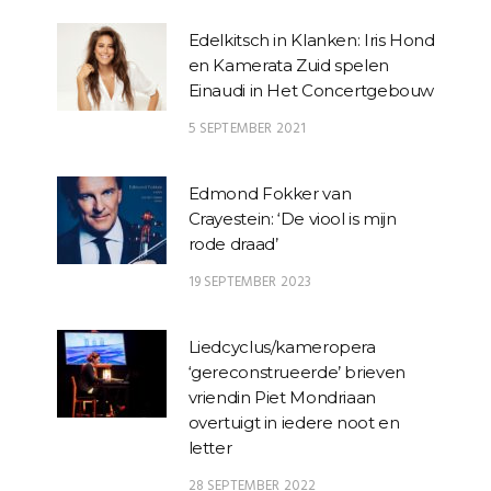
Edelkitsch in Klanken: Iris Hond
en Kamerata Zuid spelen
Einaudi in Het Concertgebouw
5 SEPTEMBER 2021
Edmond Fokker van
Crayestein: ‘De viool is mijn
rode draad’
19 SEPTEMBER 2023
Liedcyclus/kameropera
‘gereconstrueerde’ brieven
vriendin Piet Mondriaan
overtuigt in iedere noot en
letter
28 SEPTEMBER 2022