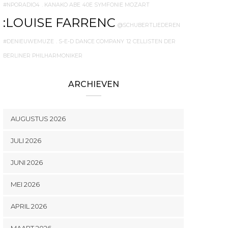
#NPORADIO4
. KANAKO ABE
40E SYMFONIE MOZART
:LOUISE FARRENC
@SCHUBERTLIEDEREN
#DENIEUWEMUZE
. S-E-D DANCE COMPANY
12 CELLISTEN DER
BERLINER PHILHARMONIKER
ARCHIEVEN
AUGUSTUS 2026
JULI 2026
JUNI 2026
MEI 2026
APRIL 2026
MAART 2026