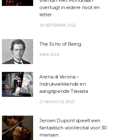
vriendin Piet Mondriaan
overtuigt in iedere noot en
letter
28 SEPTEMBER 2022
The Echo of Being
9 MEI 2020
Arena di Verona –
Indrukwekkende en
aangrijpende Traviata
27 AUGUSTUS 2025
Jeroen Dupont speelt een
fantastisch vioolrecital voor 30
mensen