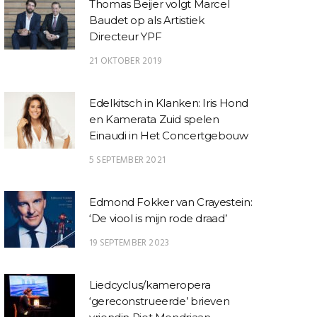
Thomas Beijer volgt Marcel
Baudet op als Artistiek
Directeur YPF
21 OKTOBER 2019
Edelkitsch in Klanken: Iris Hond
en Kamerata Zuid spelen
Einaudi in Het Concertgebouw
5 SEPTEMBER 2021
Edmond Fokker van Crayestein:
‘De viool is mijn rode draad’
19 SEPTEMBER 2023
Liedcyclus/kameropera
‘gereconstrueerde’ brieven