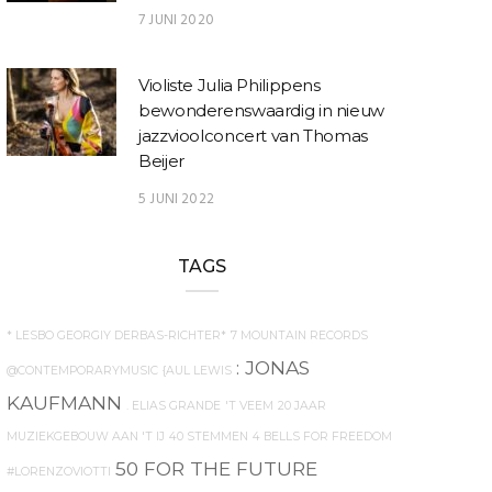
7 JUNI 2020
Violiste Julia Philippens
bewonderenswaardig in nieuw
jazzvioolconcert van Thomas
Beijer
5 JUNI 2022
TAGS
* LESBO GEORGIY DERBAS-RICHTER*
7 MOUNTAIN RECORDS
: JONAS
@CONTEMPORARYMUSIC
{AUL LEWIS
KAUFMANN
. ELIAS GRANDE
'T VEEM
20 JAAR
MUZIEKGEBOUW AAN 'T IJ
40 STEMMEN
4 BELLS FOR FREEDOM
50 FOR THE FUTURE
#LORENZOVIOTTI