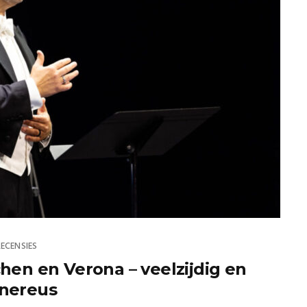
RECENSIES
en en Verona – veelzijdig en
nereus