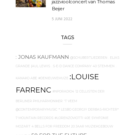
jazzvioolconcert van Thomas
Beijer
5 JUNI 2022
TAGS
: JONAS KAUFMANN
@SCHUBERTLIEDEREN
. ELIAS
GRANDE
{AUL LEWIS
. S-E-D DANCE COMPANY
40 STEMMEN
.
:LOUISE
KANAKO ABE
#DENIEUWEMUZE
FARRENC
#NPORADIO4
12 CELLISTEN DER
BERLINER PHILHARMONIKER
'T VEEM
@CONTEMPORARYMUSIC
* LESBO GEORGIY DERBAS-RICHTER*
7 MOUNTAIN RECORDS
#LORENZOVIOTTI
40E SYMFONIE
MOZART
4 BELLS FOR FREEDOM
20 JAAR MUZIEKGEBOUW