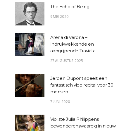
The Echo of Being
9 MEI 2020
Arena di Verona –
Indrukwekkende en
aangrijpende Traviata
27 AUGUSTUS 2025
Jeroen Dupont speelt een
fantastisch vioolrecital voor 30
mensen
7 JUNI 2020
Violiste Julia Philippens
bewonderenswaardig in nieuw