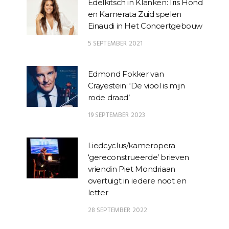
Edelkitsch in Klanken: Iris Hond
en Kamerata Zuid spelen
Einaudi in Het Concertgebouw
5 SEPTEMBER 2021
Edmond Fokker van
Crayestein: ‘De viool is mijn
rode draad’
19 SEPTEMBER 2023
Liedcyclus/kameropera
‘gereconstrueerde’ brieven
vriendin Piet Mondriaan
overtuigt in iedere noot en
letter
28 SEPTEMBER 2022