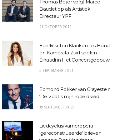
Thomas Beijer volgt Marcel
Baudet op als Artistiek
Directeur YPF
21 OKTOBER 2019
Edelkitsch in Klanken: Iris Hond
en Kamerata Zuid spelen
Einaudi in Het Concertgebouw
5 SEPTEMBER 2021
Edmond Fokker van Crayestein:
‘De viool is mijn rode draad’
19 SEPTEMBER 2023
Liedcyclus/kameropera
‘gereconstrueerde’ brieven