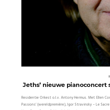
Jeths’ nieuwe pianoconcert 
Residentie Orkest o.l.v. Antony Hermus. Met Ellen Cor
Passions’ (wereldpremière), Igor Stravinsky – Le Sacr