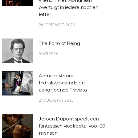
vriendin Piet Mondriaan
overtuigt in iedere noot en
letter
28 SEPTEMBER 2022
The Echo of Being
9 MEI 2020
Arena di Verona –
Indrukwekkende en
aangrijpende Traviata
27 AUGUSTUS 2025
Jeroen Dupont speelt een
fantastisch vioolrecital voor 30
mensen