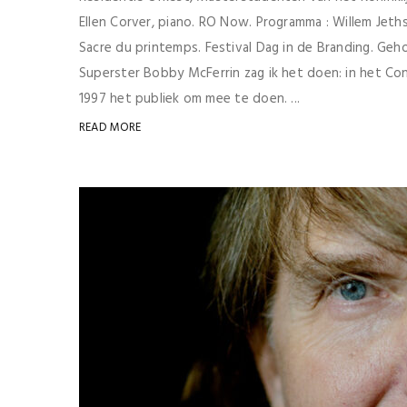
Ellen Corver, piano. RO Now. Programma : Willem Jeths 
Sacre du printemps. Festival Dag in de Branding. Geh
Superster Bobby McFerrin zag ik het doen: in het Con
1997 het publiek om mee te doen. ...
READ MORE