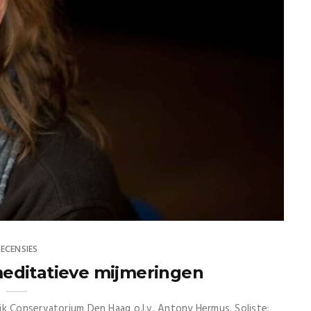
RECENSIES
editatieve mijmeringen
k Conservatorium Den Haag o.l.v. Antony Hermus. Soliste: