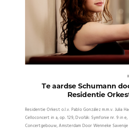
Te aardse Schumann door
Residentie Orkest
Residentie Orkest o.l.v. Pablo González m.m.v. Julia Ha
Celloconcert in a, op. 129, Dvořák: Symfonie nr. 9 in
Concertgebouw, Amsterdam Door Wenneke Savenije Wis