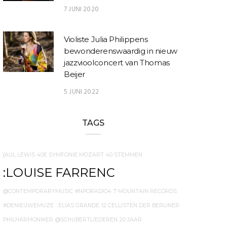
7 JUNI 2020
Violiste Julia Philippens
bewonderenswaardig in nieuw
jazzvioolconcert van Thomas
Beijer
5 JUNI 2022
TAGS
{AUL LEWIS
40E SYMFONIE MOZART
40 STEMMEN
:LOUISE FARRENC
@CONTEMPORARYMUSIC
#NPORADIO4
7 MOUNTAIN RECORDS
#DENIEUWEMUZE
. ELIAS GRANDE
12 CELLISTEN DER BERLINER
PHILHARMONIKER
@SCHUBERTLIEDEREN
20 JAAR