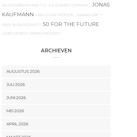
: JONAS
MUZIEKGEBOUW AAN 'T IJ
. S-E-D DANCE COMPANY
KAUFMANN
4 BELLS FOR FREEDOM
. KANAKO ABE
'T
50 FOR THE FUTURE
VEEM
#LORENZOVIOTTI
*
LESBO GEORGIY DERBAS-RICHTER*
ARCHIEVEN
AUGUSTUS 2026
JULI 2026
JUNI 2026
MEI 2026
APRIL 2026
MAART 2026