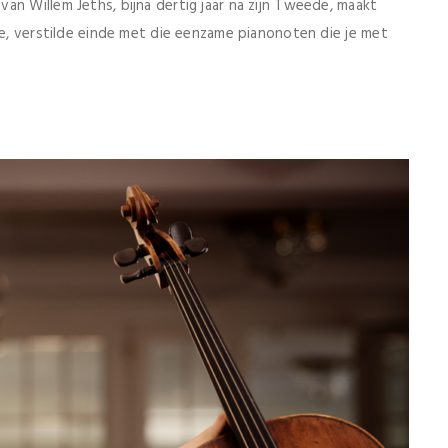
an Willem Jeths, bijna dertig jaar na zijn Tweede, maakt
de, verstilde einde met die eenzame pianonoten die je met