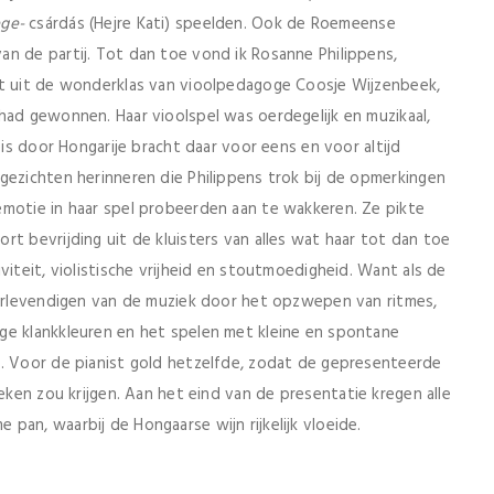
ge-
csárdás (Hejre Kati) speelden. Ook de Roemeense
n de partij. Tot dan toe vond ik Rosanne Philippens,
nt uit de wonderklas van vioolpedagoge Coosje Wijzenbeek,
had gewonnen. Haar vioolspel was oerdegelijk en muzikaal,
eis door Hongarije bracht daar voor eens en voor altijd
gezichten herinneren die Philippens trok bij de opmerkingen
emotie in haar spel probeerden aan te wakkeren. Ze pikte
t bevrijding uit de kluisters van alles wat haar tot dan toe
viteit, violistische vrijheid en stoutmoedigheid. Want als de
 verlevendigen van de muziek door het opzwepen van ritmes,
ge klankkleuren en het spelen met kleine en spontane
w. Voor de pianist gold hetzelfde, zodat de gepresenteerde
ieken zou krijgen. Aan het eind van de presentatie kregen alle
pan, waarbij de Hongaarse wijn rijkelijk vloeide.