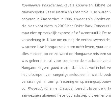
Roemeense Volksdansen,
Ravels
Tzigane
en Hubays
Ze
cimbalospeler Vasile Nedea en Ensemble Fuse waren va
geboren in Amsterdam in 1986, alweer zo’n viooltale
die niet voor niets in 2009 het Oskar Back Concours 
maar niet opmerkelijk expressief of avontuurlijk. De r
verandering in. Ik kan me nu nog de verbrauwereerde 
waarmee haar Hongaarse leraren méér leven, vuur en 
alles meteen op en zo werd de Hongaarse reis een soor
was geleerd, in ruil voor toenemende muzikale inventi
Hongaren ergens goed in zijn, dan is dat wel in het
het uitdiepen van zangerige melodieen in warmbloedi
verrassingen in timing, frasering en spanningsopbou
cd,
Rhapsody
(Channel Classics), terecht lovende krit
aanwezigen gloeiend hete goulashsoep uit een enorme 