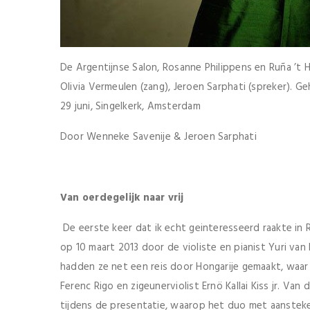
De Argentijnse Salon, Rosanne Philippens en Ruña ’t Har
Olivia Vermeulen (zang), Jeroen Sarphati (spreker). G
29 juni, Singelkerk, Amsterdam
Door Wenneke Savenije & Jeroen Sarphati
Van oerdegelijk naar vrij
De eerste keer dat ik echt geinteresseerd raakte in
op 10 maart 2013 door de violiste en pianist Yuri va
hadden ze net een reis door Hongarije gemaakt, waar 
Ferenc Rigo en zigeunerviolist Ernö Kallai Kiss jr. V
tijdens de presentatie, waarop het duo met aanstek