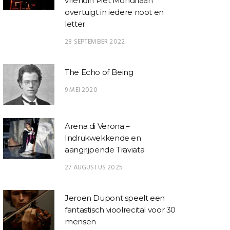
vriendin Piet Mondriaan
overtuigt in iedere noot en
letter
28 SEPTEMBER 2022
The Echo of Being
9 MEI 2020
Arena di Verona –
Indrukwekkende en
aangrijpende Traviata
27 AUGUSTUS 2025
Jeroen Dupont speelt een
fantastisch vioolrecital voor 30
mensen