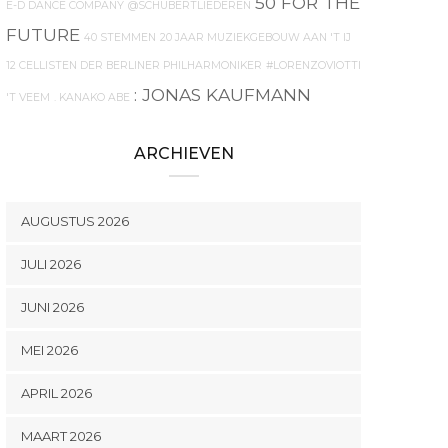
50 FOR THE
E-D DANCE COMPANY
@SCHUBERTLIEDEREN
FUTURE
40 STEMMEN
20 JAAR MUZIEKGEBOUW AAN 'T IJ
12 CELLISTEN DER BERLINER PHILHARMONIKER
#LORENZOVIOTTI
: JONAS KAUFMANN
'T VEEM
. KANAKO ABE
ARCHIEVEN
AUGUSTUS 2026
JULI 2026
JUNI 2026
MEI 2026
APRIL 2026
MAART 2026