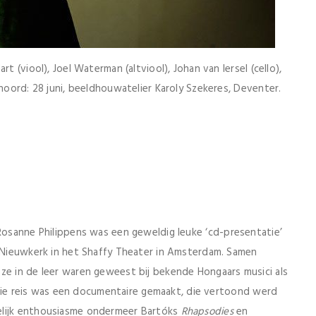
t (viool), Joel Waterman (altviool), Johan van Iersel (cello),
ehoord: 28 juni, beeldhouwatelier Karoly Szekeres, Deventer.
 Rosanne Philippens was een geweldig leuke ‘cd-presentatie’
n Nieuwkerk in het Shaffy Theater in Amsterdam. Samen
ze in de leer waren geweest bij bekende Hongaars musici als
an die reis was een documentaire gemaakt, die vertoond werd
elijk enthousiasme ondermeer Bartóks
Rhapsodies
en