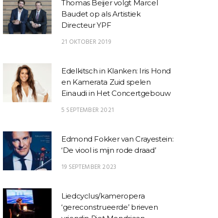
Thomas Beijer volgt Marcel
Baudet op als Artistiek
Directeur YPF
21 OKTOBER 2019
Edelkitsch in Klanken: Iris Hond
en Kamerata Zuid spelen
Einaudi in Het Concertgebouw
5 SEPTEMBER 2021
Edmond Fokker van Crayestein:
‘De viool is mijn rode draad’
19 SEPTEMBER 2023
Liedcyclus/kameropera
‘gereconstrueerde’ brieven