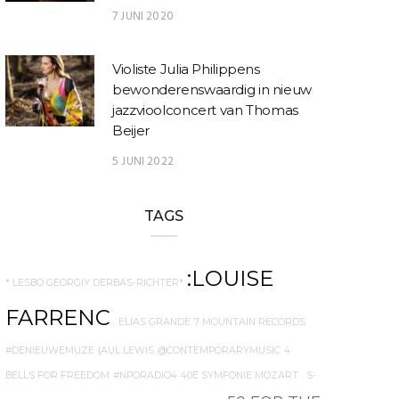
7 JUNI 2020
Violiste Julia Philippens
bewonderenswaardig in nieuw
jazzvioolconcert van Thomas
Beijer
5 JUNI 2022
TAGS
:LOUISE
* LESBO GEORGIY DERBAS-RICHTER*
FARRENC
. ELIAS GRANDE
7 MOUNTAIN RECORDS
#DENIEUWEMUZE
{AUL LEWIS
@CONTEMPORARYMUSIC
4
BELLS FOR FREEDOM
#NPORADIO4
40E SYMFONIE MOZART
. S-