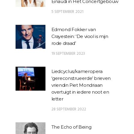
Einaudi in Het Concertgebouw
5 SEPTEMBER 2021
Edmond Fokker van
Crayestein: ‘De viool is mijn
rode draad’
19 SEPTEMBER 2023
Liedcyclus/kameropera
‘gereconstrueerde’ brieven
vriendin Piet Mondriaan
overtuigt in iedere noot en
letter
28 SEPTEMBER 2022
The Echo of Being