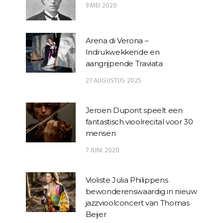
9 MEI 2020
Arena di Verona –
Indrukwekkende en
aangrijpende Traviata
27 AUGUSTUS 2025
Jeroen Dupont speelt een
fantastisch vioolrecital voor 30
mensen
7 JUNI 2020
Violiste Julia Philippens
bewonderenswaardig in nieuw
jazzvioolconcert van Thomas
Beijer