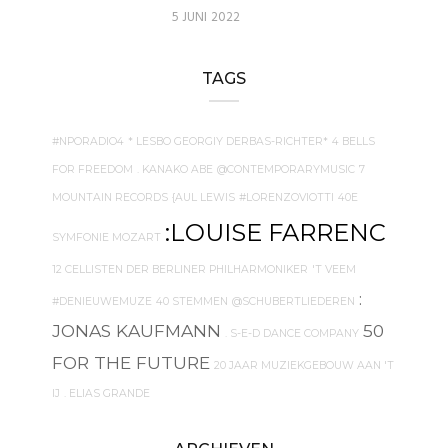
5 JUNI 2022
TAGS
#NPORADIO4
* LESBO GEORGIY DERBAS-RICHTER*
4 BELLS
FOR FREEDOM
. KANAKO ABE
@CONTEMPORARYMUSIC
7
MOUNTAIN RECORDS
{AUL LEWIS
#LORENZOVIOTTI
40E
:LOUISE FARRENC
SYMFONIE MOZART
12 CELLISTEN DER BERLINER PHILHARMONIKER
'T VEEM
:
#DENIEUWEMUZE
40 STEMMEN
@SCHUBERTLIEDEREN
JONAS KAUFMANN
50
. S-E-D DANCE COMPANY
FOR THE FUTURE
20 JAAR MUZIEKGEBOUW AAN 'T
IJ
. ELIAS GRANDE