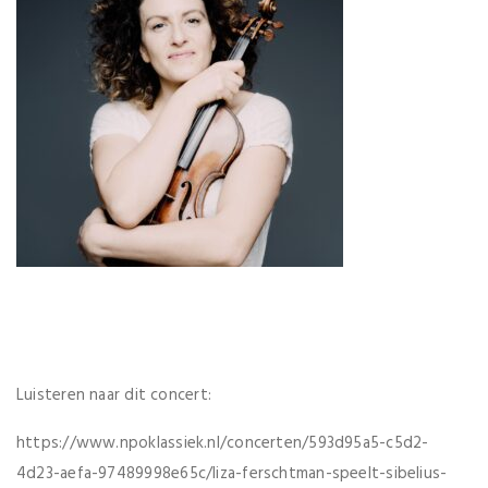
Luisteren naar dit concert:
https://www.npoklassiek.nl/concerten/593d95a5-c5d2-
4d23-aefa-97489998e65c/liza-ferschtman-speelt-sibelius-