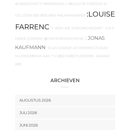
#LORENZOVIOTTI
#NPORADIO4
4 BELLS FOR FREEDOM
12
:LOUISE
CELLISTEN DER BERLINER PHILHARMONIKER
FARRENC
'T VEEM
40E SYMFONIE MOZART
. S-E-D
: JONAS
DANCE COMPANY
@CONTEMPORARYMUSIC
KAUFMANN
. ELIAS GRANDE
40 STEMMEN
20 JAAR
MUZIEKGEBOUW AAN 'T IJ
@SCHUBERTLIEDEREN
. KANAKO
ABE
ARCHIEVEN
AUGUSTUS 2026
JULI 2026
JUNI 2026