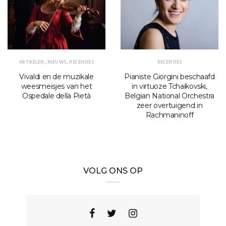
ARTIKELEN
,
NIEUWS
,
RECENSIES
RECENSIES
Vivaldi en de muzikale
Pianiste Giorgini beschaafd
weesmeisjes van het
in virtuoze Tchaikovski,
Ospedale della Pietà
Belgian National Orchestra
zeer overtuigend in
Rachmaninoff
VOLG ONS OP