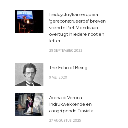
Liedcyclus/kameropera
‘gereconstrueerde’ brieven
vriendin Piet Mondriaan
overtuigt in iedere noot en
letter
28 SEPTEMBER 2022
The Echo of Being
9 MEI 2020
Arena di Verona –
Indrukwekkende en
aangrijpende Traviata
27 AUGUSTUS 2025