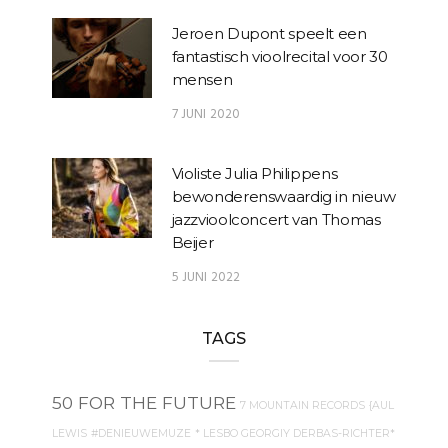
Jeroen Dupont speelt een
fantastisch vioolrecital voor 30
mensen
7 JUNI 2020
Violiste Julia Philippens
bewonderenswaardig in nieuw
jazzvioolconcert van Thomas
Beijer
5 JUNI 2022
TAGS
50 FOR THE FUTURE
7 MOUNTAIN RECORDS
{AUL
LEWIS
#DENIEUWEMUZE
* LESBO GEORGIY DERBAS-RICHTER*