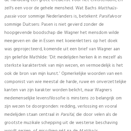
zelfs een voor de gehele mensheid. Wat Bachs
Matthaüs-
passie
voor sommige Nederlanders is, betekent
Parsifal
voor
sommige Duitsers: Pasen is niet gevierd zonder de
hoopgevende boodschap die Wagner het mensdom wilde
meegeven en die in Essen met koeienletters op het doek
was geprojecteerd, komende uit een brief van Wagner aan
zijn geliefde Mathilde: ‘Dit medelijden herken ik in mezelf als
sterkste karaktertrek van mijn wezen, en vermoedelijk is het
ook de bron van mijn kunst.’ Opmerkelijke woorden van een
componist van wie meestal de harde, ruwe en onverzettelijke
kanten van zijn karakter worden belicht, maar Wagners
medemenselijke levensfilosofie is minstens zo belangrijk om
zijn wezen te doorgronden: redding, verlossing en vooral
medelijden staan centraal in
Parsifal
, die door velen als de
grootste muzikale schepping uit de westerse beschaving
wordt gezien, of misschien nét na de
Matthaüs
.