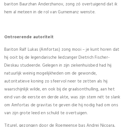
bariton Baurzhan Anderzhanov, zong zó overtuigend dat ik
hem al meteen in de rol van Gurnemanz wenste.
Ontroerende autoriteit
Bariton Ralf Lukas (Amfortas) zong mooi – je kunt horen dat
hij ooit bij de legendarische liedzanger Dietrich Fischer-
Dieskau studeerde. Gelegen in zijn ziekenhuisbed had hij
natuurlijk weinig mogelijkheden om de gewonde,
autoritatieve koning zo sfeervol neer te zetten als hij
waarschijnlijk wilde, en ook bij de graalsonthulling, aan het
eind van de eerste en derde akte, was zijn stem nét te slank
om Amfortas de gravitas te geven die hij nodig had om ons
van zijn grote leed en schuld te overtuigen.
Titurel, gezongen door de Roemeense bas Andrei Nicoara,