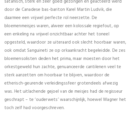
satanisch, sterk en zeer goed gezongen en geacteerd werd
door de Canadese bas-bariton Karel Martin Ludvik, die
daarmee een vrijwel perfecte rol neerzette. De
bloemenmeisjes waren, alweer een kolossale regiefout, op
een enkeling na vrijwel onzichtbaar achter het toneel
opgesteld, waardoor ze uiteraard ook slecht hoorbaar waren,
ook omdat Sanguineti ze op orkaankracht begeleidde. De zes
bloemensolisten deden het prima, maar moesten door het
orkestgeweld hun zachte, genuanceerde cantilenen veel te
sterk aanzetten om hoorbaar te blijven, waardoor de
etherisch-geurende verleidingssfeer grotendeels afwezig
was. Het uitlachende gejoel van de meisjes had de regisseur
geschrapt – te ‘ouderwets’ waarschijnlijk, hoewel Wagner het
toch zelf had voorgeschreven.