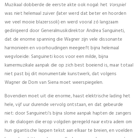
Muzikaal dobberde de eerste akte ook nogal: het
Vorspiel
was niet helemaal zuiver (later werd dat beter en hoorden
we veel mooie blazerssoli) en werd vooral zó langzaam
gedirigeerd door Generalmusikdirektor Andrea Sanguineti,
dat de enorme spanning die Wagner zijn vele dissonante
harmonieën en voorhoudingen meegeeft bijna helemaal
wegvloeide: Sanguineti koos voor een milde, bijna
kamermuzikale aanpak die op zich best boeiend is, maar totaal
niet past bij dit monumentale kunstwerk, dat volgens
Wagner de Dom van Siena moet weerspiegelen.
Bovendien moet uit die enorme, haast elektrische lading het
hele, vijf uur durende vervolg ontstaan, en dat gebeurde
niet: door Sanguineti’s bijna slome aanpak hapten de zangers
in de dialogen die erop volgden geregeld naar extra adem om
hun gigantische lappen tekst aan elkaar te breien, en voelden