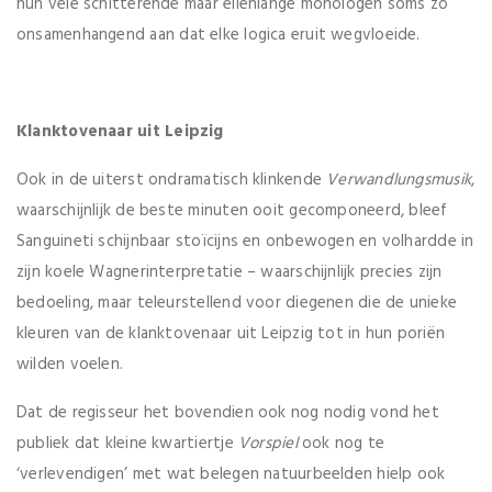
hun vele schitterende maar ellenlange monologen soms zó
onsamenhangend aan dat elke logica eruit wegvloeide.
Klanktovenaar uit Leipzig
Ook in de uiterst ondramatisch klinkende
Verwandlungsmusik
,
waarschijnlijk de beste minuten ooit gecomponeerd, bleef
Sanguineti schijnbaar stoïcijns en onbewogen en volhardde in
zijn koele Wagnerinterpretatie – waarschijnlijk precies zijn
bedoeling, maar teleurstellend voor diegenen die de unieke
kleuren van de klanktovenaar uit Leipzig tot in hun poriën
wilden voelen.
Dat de regisseur het bovendien ook nog nodig vond het
publiek dat kleine kwartiertje
Vorspiel
ook nog te
‘verlevendigen’ met wat belegen natuurbeelden hielp ook