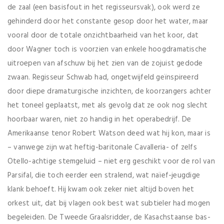
de zaal (een basisfout in het regisseursvak), ook werd ze
gehinderd door het constante gesop door het water, maar
vooral door de totale onzichtbaarheid van het koor, dat
door Wagner toch is voorzien van enkele hoogdramatische
uitroepen van afschuw bij het zien van de zojuist gedode
zwaan. Regisseur Schwab had, ongetwijfeld geïnspireerd
door diepe dramaturgische inzichten, de koorzangers achter
het toneel geplaatst, met als gevolg dat ze ook nog slecht
hoorbaar waren, niet zo handig in het operabedrijf. De
Amerikaanse tenor Robert Watson deed wat hij kon, maar is
– vanwege zijn wat heftig-baritonale Cavalleria- of zelfs
Otello-achtige stemgeluid – niet erg geschikt voor de rol van
Parsifal, die toch eerder een stralend, wat naïef-jeugdige
klank behoeft. Hij kwam ook zeker niet altijd boven het
orkest uit, dat bij vlagen ook best wat subtieler had mogen
begeleiden. De Tweede Graalsridder, de Kasachstaanse bas-