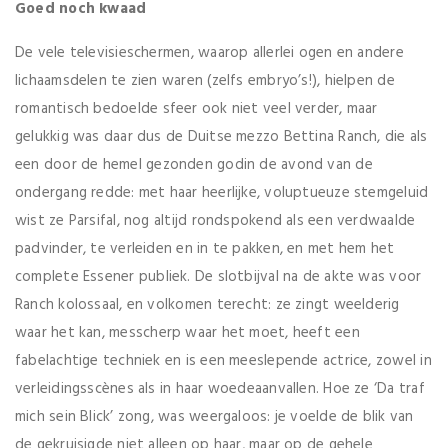
Goed noch kwaad
De vele televisieschermen, waarop allerlei ogen en andere
lichaamsdelen te zien waren (zelfs embryo’s!), hielpen de
romantisch bedoelde sfeer ook niet veel verder, maar
gelukkig was daar dus de Duitse mezzo Bettina Ranch, die als
een door de hemel gezonden godin de avond van de
ondergang redde: met haar heerlijke, voluptueuze stemgeluid
wist ze Parsifal, nog altijd rondspokend als een verdwaalde
padvinder, te verleiden en in te pakken, en met hem het
complete Essener publiek. De slotbijval na de akte was voor
Ranch kolossaal, en volkomen terecht: ze zingt weelderig
waar het kan, messcherp waar het moet, heeft een
fabelachtige techniek en is een meeslepende actrice, zowel in
verleidingsscènes als in haar woedeaanvallen. Hoe ze ‘Da traf
mich sein Blick’ zong, was weergaloos: je voelde de blik van
de gekruisigde niet alleen op haar, maar op de gehele