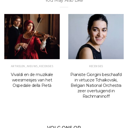
You May Also Like
ARTIKELEN
,
NIEUWS
,
RECENSIES
RECENSIES
Vivaldi en de muzikale
Pianiste Giorgini beschaafd
weesmeisjes van het
in virtuoze Tchaikovski,
Ospedale della Pietà
Belgian National Orchestra
zeer overtuigend in
Rachmaninoff
VOLG ONS OP