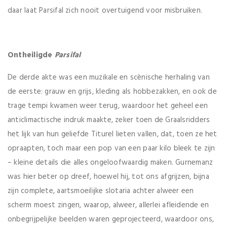
daar laat Parsifal zich nooit overtuigend voor misbruiken.
Ontheiligde
Parsifal
De derde akte was een muzikale en scènische herhaling van
de eerste: grauw en grijs, kleding als hobbezakken, en ook de
trage tempi kwamen weer terug, waardoor het geheel een
anticlimactische indruk maakte, zeker toen de Graalsridders
het lijk van hun geliefde Titurel lieten vallen, dat, toen ze het
opraapten, toch maar een pop van een paar kilo bleek te zijn
– kleine details die alles ongeloofwaardig maken. Gurnemanz
was hier beter op dreef, hoewel hij, tot ons afgrijzen, bijna
zijn complete, aartsmoeilijke slotaria achter alweer een
scherm moest zingen, waarop, alweer, allerlei afleidende en
onbegrijpelijke beelden waren geprojecteerd, waardoor ons,