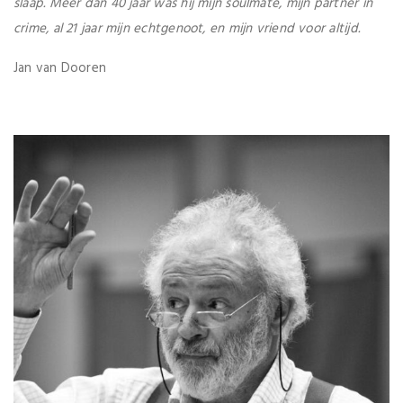
slaap. Meer dan 40 jaar was hij mijn soulmate, mijn partner in
crime, al 21 jaar mijn echtgenoot, en mijn vriend voor altijd.
Jan van Dooren