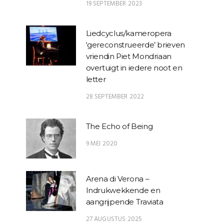
19 SEPTEMBER 2023
Liedcyclus/kameropera
‘gereconstrueerde’ brieven
vriendin Piet Mondriaan
overtuigt in iedere noot en
letter
28 SEPTEMBER 2022
The Echo of Being
9 MEI 2020
Arena di Verona –
Indrukwekkende en
aangrijpende Traviata
27 AUGUSTUS 2025