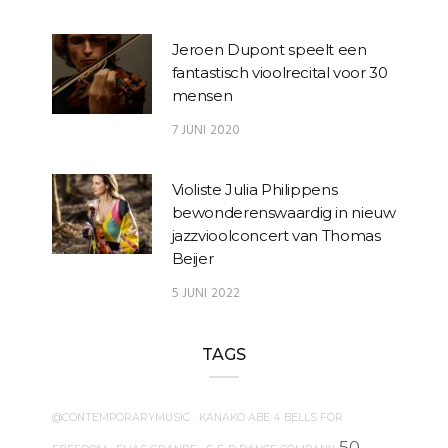
Jeroen Dupont speelt een
fantastisch vioolrecital voor 30
mensen
7 JUNI 2020
Violiste Julia Philippens
bewonderenswaardig in nieuw
jazzvioolconcert van Thomas
Beijer
5 JUNI 2022
TAGS
@CONTEMPORARYMUSIC
. KANAKO ABE
4 BELLS FOR
50