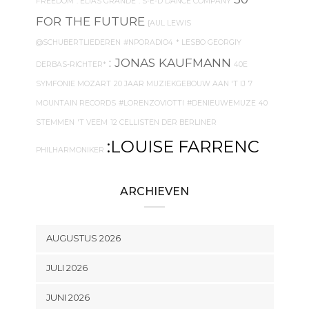
FREEDOM
. ELIAS GRANDE
. S-E-D DANCE COMPANY
FOR THE FUTURE
{AUL LEWIS
@SCHUBERTLIEDEREN
#NPORADIO4
* LESBO GEORGIY
: JONAS KAUFMANN
DERBAS-RICHTER*
40E
SYMFONIE MOZART
20 JAAR MUZIEKGEBOUW AAN 'T IJ
7
MOUNTAIN RECORDS
#LORENZOVIOTTI
#DENIEUWEMUZE
40
STEMMEN
'T VEEM
12 CELLISTEN DER BERLINER
:LOUISE FARRENC
PHILHARMONIKER
ARCHIEVEN
AUGUSTUS 2026
JULI 2026
JUNI 2026