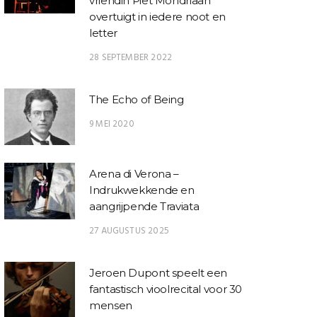
vriendin Piet Mondriaan
overtuigt in iedere noot en
letter
28 SEPTEMBER 2022
The Echo of Being
9 MEI 2020
Arena di Verona –
Indrukwekkende en
aangrijpende Traviata
27 AUGUSTUS 2025
Jeroen Dupont speelt een
fantastisch vioolrecital voor 30
mensen