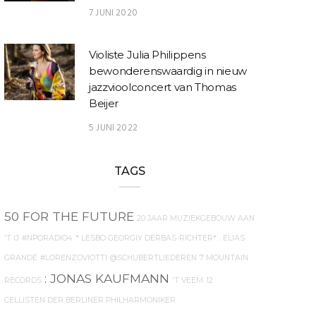
7 JUNI 2020
Violiste Julia Philippens
bewonderenswaardig in nieuw
jazzvioolconcert van Thomas
Beijer
5 JUNI 2022
TAGS
50 FOR THE FUTURE
20 JAAR MUZIEKGEBOUW AAN
'T IJ
#NPORADIO4
* LESBO GEORGIY DERBAS-RICHTER*
. ELIAS
GRANDE
#LORENZOVIOTTI
@SCHUBERTLIEDEREN
7 MOUNTAIN
: JONAS KAUFMANN
RECORDS
'T VEEM
12
CELLISTEN DER BERLINER PHILHARMONIKER