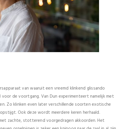
ersapparaat van waaruit een vreemd klinkend glissando
end voor de voortgang. Van Dun experimenteert namelijk met
ren. Zo klinken even later verschillende soorten exotische
n opstijgt. Ook deze wordt meerdere keren herhaald.
t met zachte, stotterend voorgedragen akkoorden. Het
ven orgelpijpen is zeker een knipoog naar de zaal in al zijn