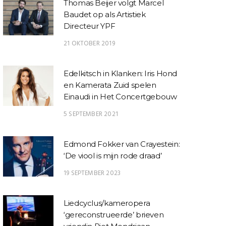
Thomas Beijer volgt Marcel
Baudet op als Artistiek
Directeur YPF
21 OKTOBER 2019
Edelkitsch in Klanken: Iris Hond
en Kamerata Zuid spelen
Einaudi in Het Concertgebouw
5 SEPTEMBER 2021
Edmond Fokker van Crayestein:
‘De viool is mijn rode draad’
19 SEPTEMBER 2023
Liedcyclus/kameropera
‘gereconstrueerde’ brieven