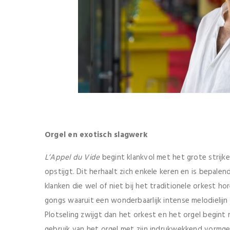
Orgel en exotisch slagwerk
L’Appel du Vide
begint klankvol met het grote strijk
opstijgt. Dit herhaalt zich enkele keren en is bepal
klanken die wel of niet bij het traditionele orkest ho
gongs waaruit een wonderbaarlijk intense melodielij
Plotseling zwijgt dan het orkest en het orgel begin
gebruik van het orgel met zijn indrukwekkend vormgege