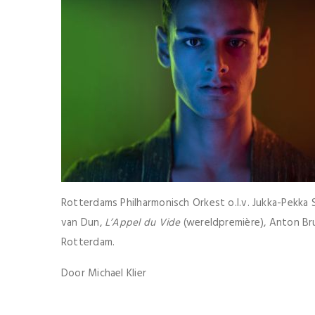
Rotterdams Philharmonisch Orkest o.l.v. Jukka-Pekka
van Dun,
L’Appel du Vide
(wereldpremière), Anton Br
Rotterdam.
Door Michael Klier