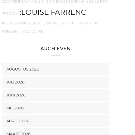
@CONTEMPORARYMUSIC
. S-E-D DANCE COMPANY
4 BELLS FOR
:LOUISE FARRENC
FREEDOM
#DENIEUWEMUZE
{AUL LEWIS
40E SYMFONIE MOZART
40
STEMMEN
. KANAKO ABE
ARCHIEVEN
AUGUSTUS 2026
JULI 2026
JUNI 2026
MEI 2026
APRIL 2026
MAART 2026