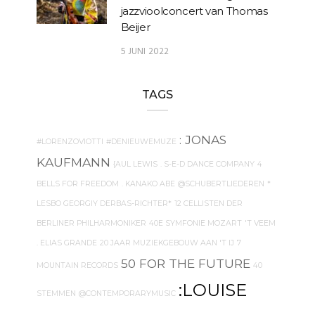
jazzvioolconcert van Thomas
Beijer
5 JUNI 2022
TAGS
: JONAS
#LORENZOVIOTTI
#DENIEUWEMUZE
KAUFMANN
{AUL LEWIS
. S-E-D DANCE COMPANY
4
BELLS FOR FREEDOM
. KANAKO ABE
@SCHUBERTLIEDEREN
*
LESBO GEORGIY DERBAS-RICHTER*
12 CELLISTEN DER
BERLINER PHILHARMONIKER
40E SYMFONIE MOZART
'T VEEM
. ELIAS GRANDE
20 JAAR MUZIEKGEBOUW AAN 'T IJ
7
50 FOR THE FUTURE
MOUNTAIN RECORDS
40
:LOUISE
STEMMEN
@CONTEMPORARYMUSIC