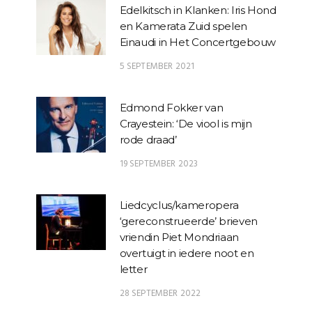
Edelkitsch in Klanken: Iris Hond
en Kamerata Zuid spelen
Einaudi in Het Concertgebouw
5 SEPTEMBER 2021
Edmond Fokker van
Crayestein: ‘De viool is mijn
rode draad’
19 SEPTEMBER 2023
Liedcyclus/kameropera
‘gereconstrueerde’ brieven
vriendin Piet Mondriaan
overtuigt in iedere noot en
letter
28 SEPTEMBER 2022