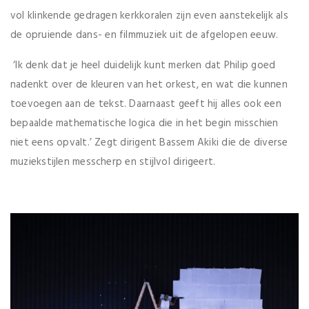
vol klinkende gedragen kerkkoralen zijn even aanstekelijk als
de opruiende dans- en filmmuziek uit de afgelopen eeuw.
‘Ik denk dat je heel duidelijk kunt merken dat Philip goed
nadenkt over de kleuren van het orkest, en wat die kunnen
toevoegen aan de tekst. Daarnaast geeft hij alles ook een
bepaalde mathematische logica die in het begin misschien
niet eens opvalt.’ Zegt dirigent Bassem Akiki die de diverse
muziekstijlen messcherp en stijlvol dirigeert.