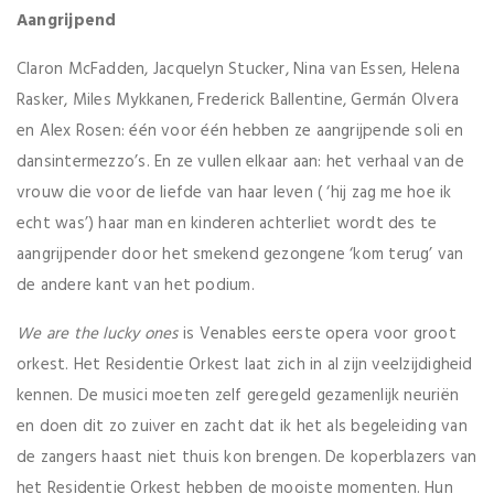
Aangrijpend
Claron McFadden, Jacquelyn Stucker, Nina van Essen, Helena
Rasker, Miles Mykkanen, Frederick Ballentine, Germán Olvera
en Alex Rosen: één voor één hebben ze aangrijpende soli en
dansintermezzo’s. En ze vullen elkaar aan: het verhaal van de
vrouw die voor de liefde van haar leven ( ‘hij zag me hoe ik
echt was’) haar man en kinderen achterliet wordt des te
aangrijpender door het smekend gezongene ‘kom terug’ van
de andere kant van het podium.
We are the lucky ones
is Venables eerste opera voor groot
orkest. Het Residentie Orkest laat zich in al zijn veelzijdigheid
kennen. De musici moeten zelf geregeld gezamenlijk neuriën
en doen dit zo zuiver en zacht dat ik het als begeleiding van
de zangers haast niet thuis kon brengen. De koperblazers van
het Residentie Orkest hebben de mooiste momenten. Hun