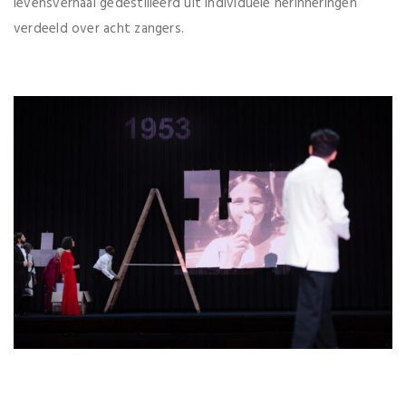
levensverhaal gedestilleerd uit individuele herinneringen
verdeeld over acht zangers.