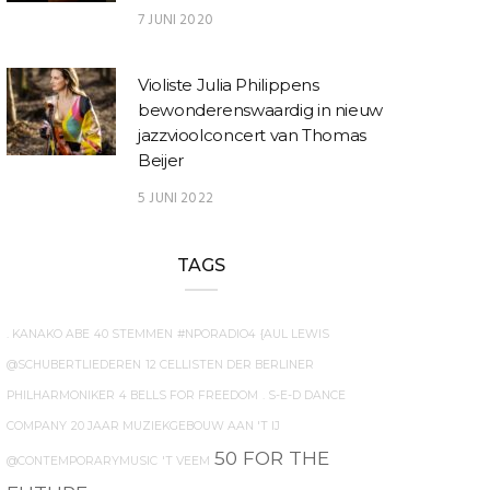
7 JUNI 2020
Violiste Julia Philippens
bewonderenswaardig in nieuw
jazzvioolconcert van Thomas
Beijer
5 JUNI 2022
TAGS
. KANAKO ABE
40 STEMMEN
#NPORADIO4
{AUL LEWIS
@SCHUBERTLIEDEREN
12 CELLISTEN DER BERLINER
PHILHARMONIKER
4 BELLS FOR FREEDOM
. S-E-D DANCE
COMPANY
20 JAAR MUZIEKGEBOUW AAN 'T IJ
50 FOR THE
@CONTEMPORARYMUSIC
'T VEEM