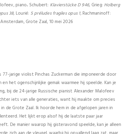
lofeev, piano
.
Schubert:
Klavierst
ücke D 946,
Grieg:
Holberg
opus 38,
Lourié:
5 préludes fragiles opus 1,
Rachmaninoff:
msterdam, Grote Zaal, 10 mei 2026
s 77-jarige violist Pinchas Zuckerman die imponeerde door
n en het ogenschijnlijke gemak waarmee hij speelde. Kan je
ng, bij de 24-jarige Russische pianist Alexander Malofeev
chter iets van alle generaties, want hij maakte om precies
in de Grote Zaal. Ik hoorde hem in de afgelopen jaren in
nteerd. Het lijkt erop alsof hij de laatste paar jaar
eft. De manier waarop hij gisteravond speelde, kan je alleen
erde zich aan de vleugel, waarbij hij opvallend laag zat, maar