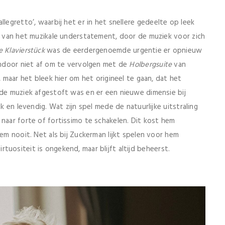
llegretto’, waarbij het er in het snellere gedeelte op leek
st van het muzikale understatement, door de muziek voor zich
 Klavierst
ück
was de eerdergenoemde urgentie er opnieuw
sendoor niet af om te vervolgen met de
Holbergsuite
van
, maar het bleek hier om het origineel te gaan, dat het
 de muziek afgestoft was en er een nieuwe dimensie bij
jk en levendig. Wat zijn spel mede de natuurlijke uitstraling
 naar forte of fortissimo te schakelen. Dit kost hem
hem nooit. Net als bij Zuckerman lijkt spelen voor hem
 virtuositeit is ongekend, maar blijft altijd beheerst.