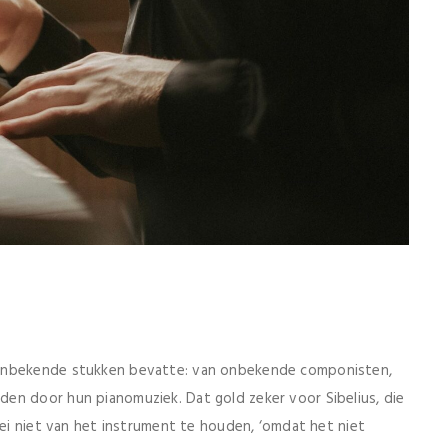
 onbekende stukken bevatte: van onbekende componisten,
en door hun pianomuziek. Dat gold zeker voor Sibelius, die
zei niet van het instrument te houden, ‘omdat het niet