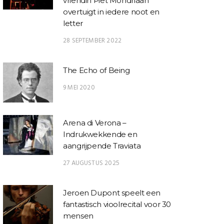
vriendin Piet Mondriaan
overtuigt in iedere noot en
letter
28 SEPTEMBER 2022
The Echo of Being
9 MEI 2020
Arena di Verona –
Indrukwekkende en
aangrijpende Traviata
27 AUGUSTUS 2025
Jeroen Dupont speelt een
fantastisch vioolrecital voor 30
mensen