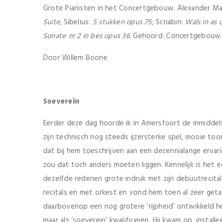
Grote Pianisten in het Concertgebouw. Alexander Ma
Suite,
Sibelius:
5 stukken opus 75,
Scriabin:
Wals in as 
Sonate nr 2 in bes opus 36.
Gehoord: Concertgebouw A
Door Willem Boone
Soeverein
Eerder deze dag hoorde ik in Amersfoort de inmiddel
zijn technisch nog steeds ijzersterke spel, mooie too
dat bij hem toeschrijven aan een decennialange ervari
zou dat toch anders moeten liggen. Kennelijk is het e
dezelfde redenen grote indruk met zijn debuutrecital 
recitals en met orkest en vond hem toen al zeer getale
daarbovenop een nog grotere ‘rijpheid’ ontwikkeld he
maar als ‘soeverein’ kwalificeren. Hij kwam op, installe