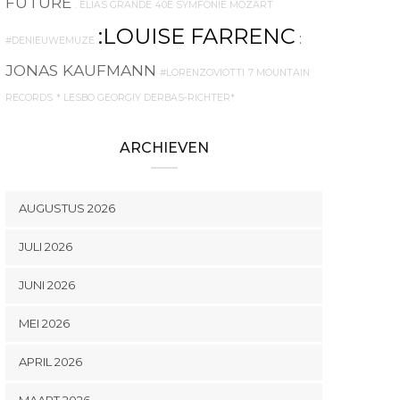
FUTURE
. ELIAS GRANDE
40E SYMFONIE MOZART
:LOUISE FARRENC
:
#DENIEUWEMUZE
JONAS KAUFMANN
#LORENZOVIOTTI
7 MOUNTAIN
RECORDS
* LESBO GEORGIY DERBAS-RICHTER*
ARCHIEVEN
AUGUSTUS 2026
JULI 2026
JUNI 2026
MEI 2026
APRIL 2026
MAART 2026