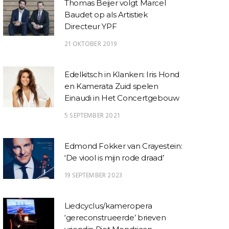
Thomas Beijer volgt Marcel
Baudet op als Artistiek
Directeur YPF
21 OKTOBER 2019
Edelkitsch in Klanken: Iris Hond
en Kamerata Zuid spelen
Einaudi in Het Concertgebouw
5 SEPTEMBER 2021
Edmond Fokker van Crayestein:
‘De viool is mijn rode draad’
19 SEPTEMBER 2023
Liedcyclus/kameropera
‘gereconstrueerde’ brieven