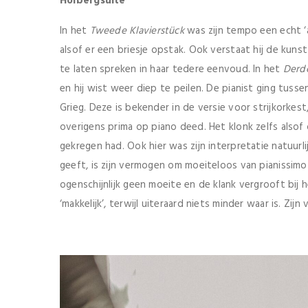
Holbergsuite
In het
Tweede Klavierst
ück
was zijn tempo een echt ‘a
alsof er een briesje opstak. Ook verstaat hij de kun
te laten spreken in haar tedere eenvoud. In het
Derde
en hij wist weer diep te peilen. De pianist ging tus
Grieg. Deze is bekender in de versie voor strijkorkest
overigens prima op piano deed. Het klonk zelfs alsof
gekregen had. Ook hier was zijn interpretatie natuurli
geeft, is zijn vermogen om moeiteloos van pianissimo
ogenschijnlijk geen moeite en de klank vergrooft bij 
‘makkelijk’, terwijl uiteraard niets minder waar is. Zijn