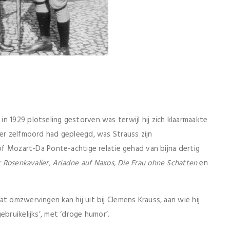
n 1929 plotseling gestorven was terwijl hij zich klaarmaakte
der zelfmoord had gepleegd, was Strauss zijn
 of Mozart-Da Ponte-achtige relatie gehad van bijna dertig
r Rosenkavalier, Ariadne auf Naxos, Die Frau ohne Schatten
en
t omzwervingen kan hij uit bij Clemens Krauss, aan wie hij
bruikelijks’, met ‘droge humor’.