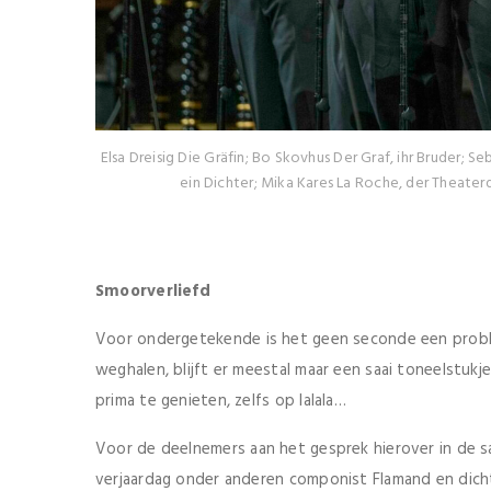
Elsa Dreisig Die Gräfin; Bo Skovhus Der Graf, ihr Bruder; S
ein Dichter; Mika Kares La Roche, der Theater
Smoorverliefd
Voor ondergetekende is het geen seconde een problee
weghalen, blijft er meestal maar een saai toneelstuk
prima te genieten, zelfs op lalala…
Voor de deelnemers aan het gesprek hierover in de sa
verjaardag onder anderen componist Flamand en dicht