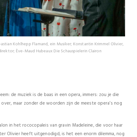
ebastian Kohlhepp Flamand, ein Musiker; Konstantin Krimmel Olivier,
direktor; Ève-Maud Hubeaux Die Schauspielerin Clairon
m: de muziek is de baas in een opera, immers: zou je die
je over, maar zonder de woorden zijn de meeste opera’s nog
lon in het rococopaleis van gravin Madeleine, die voor haar
er Olivier heeft uitgenodigd, is het een enorm dilemma, nog