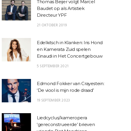
Thomas Beijer volgt Marcel
Baudet op als Artistiek
Directeur YPF
21 OKTOBER 2019
Edelkitsch in Klanken: Iris Hond
en Kamerata Zuid spelen
Einaudi in Het Concertgebouw
5 SEPTEMBER 2021
Edmond Fokker van Crayestein:
‘De viool is mijn rode draad’
19 SEPTEMBER 2023
Liedcyclus/kameropera
‘gereconstrueerde’ brieven