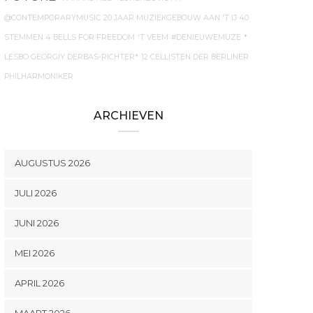
@CONTEMPORARYMUSIC
20 JAAR MUZIEKGEBOUW AAN 'T IJ
40
STEMMEN
4 BELLS FOR FREEDOM
'T VEEM
#DENIEUWEMUZE
*
LESBO GEORGIY DERBAS-RICHTER*
12 CELLISTEN DER BERLINER
PHILHARMONIKER
ARCHIEVEN
AUGUSTUS 2026
JULI 2026
JUNI 2026
MEI 2026
APRIL 2026
MAART 2026