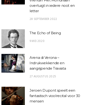
vriendin Piet Mondriaan
overtuigt in iedere noot en
letter
28 SEPTEMBER 2022
The Echo of Being
9 MEI 2020
Arena di Verona –
Indrukwekkende en
aangrijpende Traviata
27 AUGUSTUS 2025
Jeroen Dupont speelt een
fantastisch vioolrecital voor 30
mensen