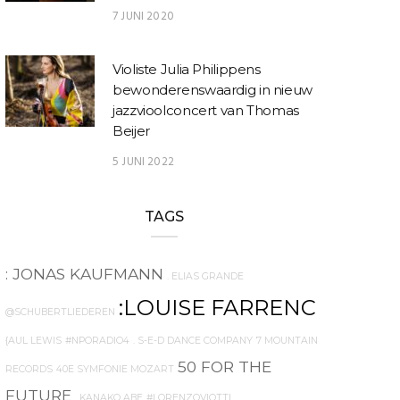
7 JUNI 2020
Violiste Julia Philippens
bewonderenswaardig in nieuw
jazzvioolconcert van Thomas
Beijer
5 JUNI 2022
TAGS
: JONAS KAUFMANN
. ELIAS GRANDE
:LOUISE FARRENC
@SCHUBERTLIEDEREN
{AUL LEWIS
#NPORADIO4
. S-E-D DANCE COMPANY
7 MOUNTAIN
50 FOR THE
RECORDS
40E SYMFONIE MOZART
FUTURE
. KANAKO ABE
#LORENZOVIOTTI