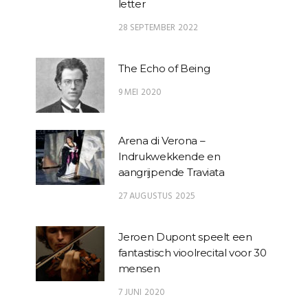
letter
28 SEPTEMBER 2022
The Echo of Being
9 MEI 2020
Arena di Verona –
Indrukwekkende en
aangrijpende Traviata
27 AUGUSTUS 2025
Jeroen Dupont speelt een
fantastisch vioolrecital voor 30
mensen
7 JUNI 2020