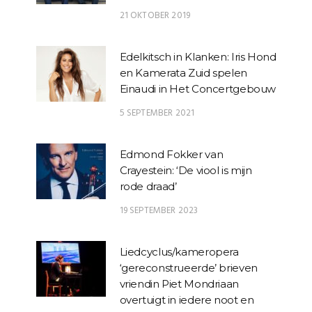
21 OKTOBER 2019
Edelkitsch in Klanken: Iris Hond
en Kamerata Zuid spelen
Einaudi in Het Concertgebouw
5 SEPTEMBER 2021
Edmond Fokker van
Crayestein: ‘De viool is mijn
rode draad’
19 SEPTEMBER 2023
Liedcyclus/kameropera
‘gereconstrueerde’ brieven
vriendin Piet Mondriaan
overtuigt in iedere noot en