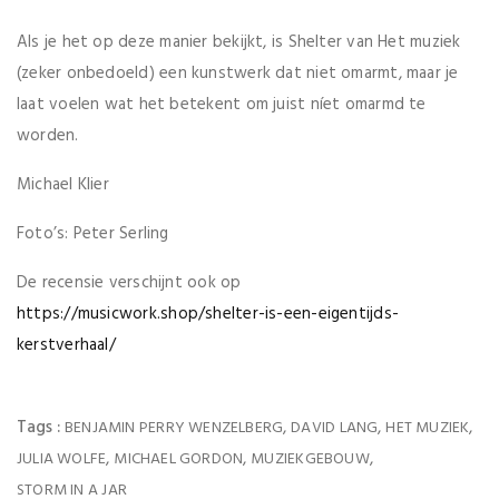
Als je het op deze manier bekijkt, is Shelter van Het muziek
(zeker onbedoeld) een kunstwerk dat niet omarmt, maar je
laat voelen wat het betekent om juist níet omarmd te
worden.
Michael Klier
Foto’s: Peter Serling
De recensie verschijnt ook op
https://musicwork.shop/shelter-is-een-eigentijds-
kerstverhaal/
Tags :
,
,
,
BENJAMIN PERRY WENZELBERG
DAVID LANG
HET MUZIEK
,
,
,
JULIA WOLFE
MICHAEL GORDON
MUZIEKGEBOUW
STORM IN A JAR