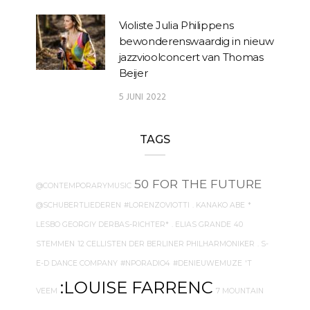
Violiste Julia Philippens
bewonderenswaardig in nieuw
jazzvioolconcert van Thomas
Beijer
5 JUNI 2022
TAGS
50 FOR THE FUTURE
@CONTEMPORARYMUSIC
@SCHUBERTLIEDEREN
#LORENZOVIOTTI
. KANAKO ABE
*
LESBO GEORGIY DERBAS-RICHTER*
. ELIAS GRANDE
40
STEMMEN
12 CELLISTEN DER BERLINER PHILHARMONIKER
. S-
E-D DANCE COMPANY
#NPORADIO4
#DENIEUWEMUZE
'T
:LOUISE FARRENC
VEEM
7 MOUNTAIN