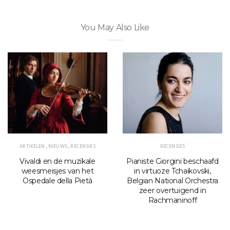
You May Also Like
ARTIKELEN
,
NIEUWS
,
RECENSIES
RECENSIES
Vivaldi en de muzikale
Pianiste Giorgini beschaafd
weesmeisjes van het
in virtuoze Tchaikovski,
Ospedale della Pietà
Belgian National Orchestra
zeer overtuigend in
Rachmaninoff