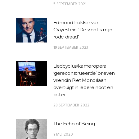
5 SEPTEMBER 2021
Edmond Fokker van
Crayestein: ‘De viool is mijn
rode draad’
19 SEPTEMBER 2023
Liedcyclus/kameropera
‘gereconstrueerde’ brieven
vriendin Piet Mondriaan
overtuigt in iedere noot en
letter
28 SEPTEMBER 2022
The Echo of Being
9 MEI 2020