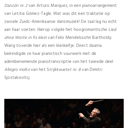
Danzón nr. 2
van Arturo Marquez, in een pianoarrangement
van Letitia Gómez-Tagle
.
Wat was dit een traktatie op
zwoele Zuids-Amerikaanse dansmuziek! De zaal lag nu echt
aan haar voeten. Hierop volgde het hoogromantische
Lied
ohne Worte in fis klein
van Felix Mendelssohn Bartholdy.
Wang toverde hier als een klankelfje. Direct daarna
beëindigde ze haar pianistisch vuurwerk met de
adembenemende pianotranscriptie van het tweede deel
Allegro molto
van het S
trijkkwartet nr. 8
van Dimitri
Sjostakovitsj.