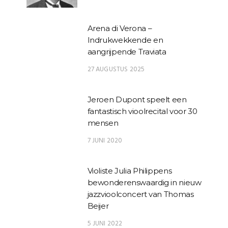
Arena di Verona –
Indrukwekkende en
aangrijpende Traviata
27 AUGUSTUS 2025
Jeroen Dupont speelt een
fantastisch vioolrecital voor 30
mensen
7 JUNI 2020
Violiste Julia Philippens
bewonderenswaardig in nieuw
jazzvioolconcert van Thomas
Beijer
5 JUNI 2022