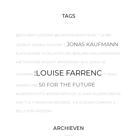
TAGS
@SCHUBERTLIEDEREN
@CONTEMPORARYMUSIC
* LESBO
: JONAS KAUFMANN
GEORGIY DERBAS-RICHTER*
.
ELIAS GRANDE
12 CELLISTEN DER BERLINER PHILHARMONIKER
40E SYMFONIE MOZART
#NPORADIO4
{AUL LEWIS
40
:LOUISE FARRENC
STEMMEN
'T VEEM
.
50 FOR THE FUTURE
KANAKO ABE
#LORENZOVIOTTI
#DENIEUWEMUZE
20 JAAR MUZIEKGEBOUW
AAN 'T IJ
7 MOUNTAIN RECORDS
. S-E-D DANCE COMPANY
4
BELLS FOR FREEDOM
ARCHIEVEN