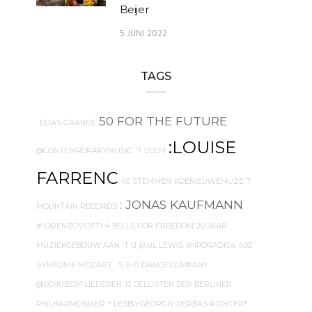
Beijer
5 JUNI 2022
TAGS
50 FOR THE FUTURE
. ELIAS GRANDE
:LOUISE
@CONTEMPORARYMUSIC
'T VEEM
FARRENC
40 STEMMEN
#DENIEUWEMUZE
7
: JONAS KAUFMANN
MOUNTAIN RECORDS
#LORENZOVIOTTI
4 BELLS FOR FREEDOM
20 JAAR
MUZIEKGEBOUW AAN 'T IJ
{AUL LEWIS
#NPORADIO4
40E
SYMFONIE MOZART
. S-E-D DANCE COMPANY
@SCHUBERTLIEDEREN
12 CELLISTEN DER BERLINER
PHILHARMONIKER
* LESBO GEORGIY DERBAS-RICHTER*
.