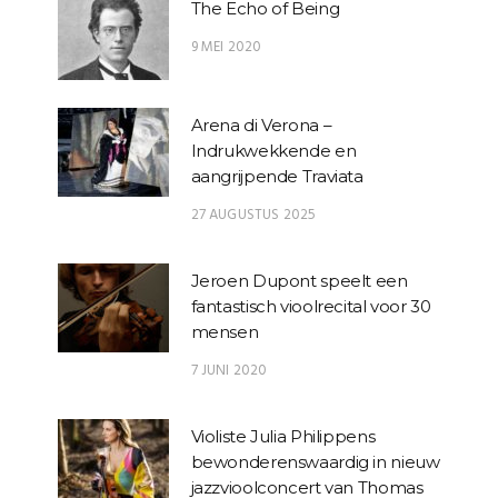
The Echo of Being
9 MEI 2020
Arena di Verona –
Indrukwekkende en
aangrijpende Traviata
27 AUGUSTUS 2025
Jeroen Dupont speelt een
fantastisch vioolrecital voor 30
mensen
7 JUNI 2020
Violiste Julia Philippens
bewonderenswaardig in nieuw
jazzvioolconcert van Thomas