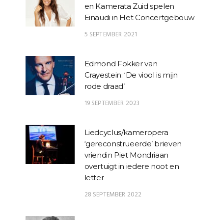
en Kamerata Zuid spelen
Einaudi in Het Concertgebouw
5 SEPTEMBER 2021
Edmond Fokker van
Crayestein: ‘De viool is mijn
rode draad’
19 SEPTEMBER 2023
Liedcyclus/kameropera
‘gereconstrueerde’ brieven
vriendin Piet Mondriaan
overtuigt in iedere noot en
letter
28 SEPTEMBER 2022