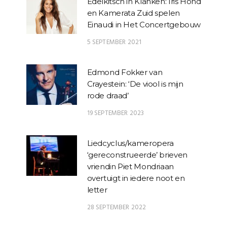
Edelkitsch in Klanken: Iris Hond
en Kamerata Zuid spelen
Einaudi in Het Concertgebouw
5 SEPTEMBER 2021
Edmond Fokker van
Crayestein: ‘De viool is mijn
rode draad’
19 SEPTEMBER 2023
Liedcyclus/kameropera
‘gereconstrueerde’ brieven
vriendin Piet Mondriaan
overtuigt in iedere noot en
letter
28 SEPTEMBER 2022