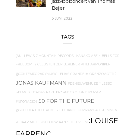
jazzvioolconcert van Thomas
Beijer
5 JUNI 2022
TAGS
{AUL LEWIS
7 MOUNTAIN RECORDS
. KANAKO ABE
4 BELLS FOR
FREEDOM
12 CELLISTEN DER BERLINER PHILHARMONIKER
:
@CONTEMPORARYMUSIC
. ELIAS GRANDE
#LORENZOVIOTTI
JONAS KAUFMANN
#DENIEUWEMUZE
* LESBO
GEORGIY DERBAS-RICHTER*
40E SYMFONIE MOZART
50 FOR THE FUTURE
#NPORADIO4
@SCHUBERTLIEDEREN
. S-E-D DANCE COMPANY
40 STEMMEN
:LOUISE
20 JAAR MUZIEKGEBOUW AAN 'T IJ
'T VEEM
FARRENC