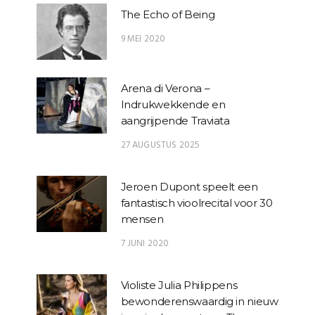
The Echo of Being
9 MEI 2020
Arena di Verona –
Indrukwekkende en
aangrijpende Traviata
27 AUGUSTUS 2025
Jeroen Dupont speelt een
fantastisch vioolrecital voor 30
mensen
7 JUNI 2020
Violiste Julia Philippens
bewonderenswaardig in nieuw