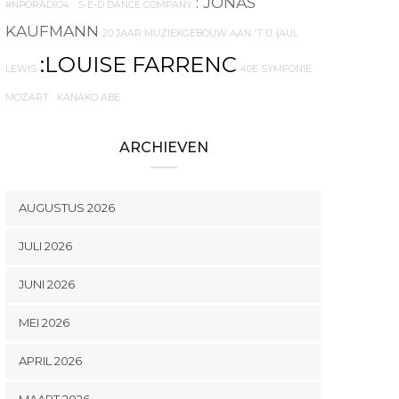
: JONAS
#NPORADIO4
. S-E-D DANCE COMPANY
KAUFMANN
20 JAAR MUZIEKGEBOUW AAN 'T IJ
{AUL
:LOUISE FARRENC
LEWIS
40E SYMFONIE
MOZART
. KANAKO ABE
ARCHIEVEN
AUGUSTUS 2026
JULI 2026
JUNI 2026
MEI 2026
APRIL 2026
MAART 2026