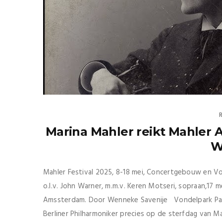
Marina Mahler reikt Mahler A
W
Mahler Festival 2025, 8-18 mei, Concertgebouw en V
o.l.v. John Warner, m.m.v. Keren Motseri, sopraan,17 m
Amssterdam. Door Wenneke Savenije Vondelpark Pav
Berliner Philharmoniker precies op de sterfdag van Ma