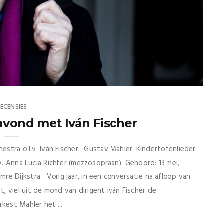
RECENSIES
avond met Iván Fischer
hestra o.l.v. Iván Fischer. Gustav Mahler: Kindertotenlieder
.v. Anna Lucia Richter (mezzosopraan). Gehoord: 13 mei,
re Dijkstra Vorig jaar, in een conversatie na afloop van
 viel uit de mond van dirigent Iván Fischer de
kest Mahler het ...