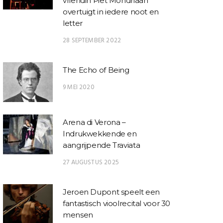
vriendin Piet Mondriaan
overtuigt in iedere noot en
letter
28 SEPTEMBER 2022
The Echo of Being
9 MEI 2020
Arena di Verona –
Indrukwekkende en
aangrijpende Traviata
27 AUGUSTUS 2025
Jeroen Dupont speelt een
fantastisch vioolrecital voor 30
mensen