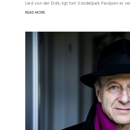
Lied von der Erde, ligt het Vondelpark Paviljoen er verl
READ MORE