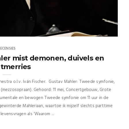
RECENSIES
er mist demonen, duivels en
tmerries
hestra o.l.v. Iván Fischer. Gustav Mahler: Tweede symfonie,
er (mezzosopraan). Gehoord: 11 mei, Concertgebouw, Grote
numentale en bewogen Tweede symfonie om 11 uur in de
winterde Mahleriaan, waartoe ik mijzelf slechts parttime
 levensvragen als ‘Waarom ...