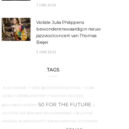
7 JUNI 2020
Violiste Julia Philippens
bewonderenswaardig in nieuw
jazzvioolconcert van Thomas
Beijer
5 JUNI 2022
TAGS
. ELIAS GRANDE
'T VEEM
@CONTEMPORARYMUSIC
* LESBO
GEORGIY DERBAS-RICHTER*
7 MOUNTAIN RECORDS
50 FOR THE FUTURE
@SCHUBERTLIEDEREN
12
CELLISTEN DER BERLINER PHILHARMONIKER
4 BELLS FOR
FREEDOM
#LORENZOVIOTTI
#DENIEUWEMUZE
40 STEMMEN