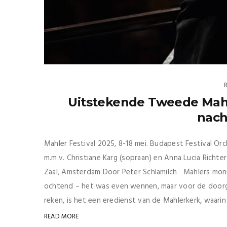
Uitstekende Tweede Mahl
nach
Mahler Festival 2025, 8-18 mei. Budapest Festival Orc
m.m.v. Christiane Karg (sopraan) en Anna Lucia Richt
Zaal, Amsterdam Door Peter Schlamilch Mahlers mo
ochtend – het was even wennen, maar voor de doorge
reken, is het een eredienst van de Mahlerkerk, waarin
READ MORE