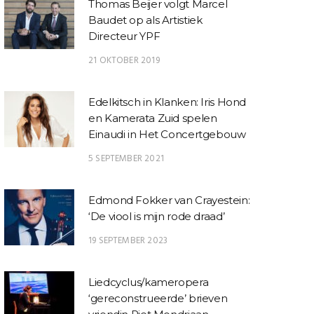
Thomas Beijer volgt Marcel
Baudet op als Artistiek
Directeur YPF
21 OKTOBER 2019
Edelkitsch in Klanken: Iris Hond
en Kamerata Zuid spelen
Einaudi in Het Concertgebouw
5 SEPTEMBER 2021
Edmond Fokker van Crayestein:
‘De viool is mijn rode draad’
19 SEPTEMBER 2023
Liedcyclus/kameropera
‘gereconstrueerde’ brieven